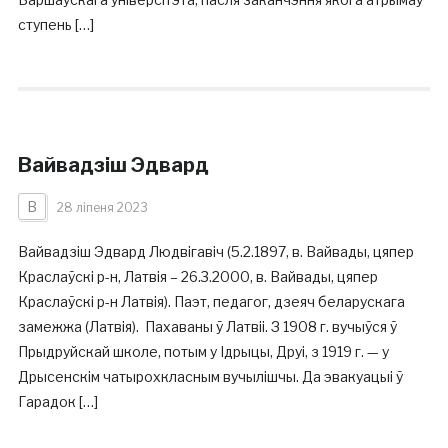
ступень […]
Вайвадзіш Эдвард
В
28 ліпеня 2023
Вайвадзіш Эдвард Людвігавіч (5.2.1897, в. Вайвады, цяпер
Краслаўскі р-н, Латвія – 26.3.2000, в. Вайвады, цяпер
Краслаўскі р-н Латвія). Паэт, педагог, дзеяч беларускага
замежжа (Латвія). Пахаваны ў Латвіі. З 1908 г. вучыўся ў
Прыдруйскай школе, потым у Ідрыцы, Друі, з 1919 г. — у
Дрысенскім чатырохкласным вучылішчы. Да эвакуацыі ў
Гарадок […]