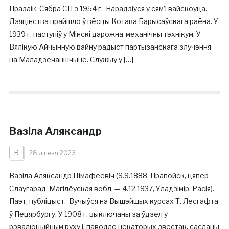
Празаік. Сябра СП з 1954 г. Нарадзіўся ў сям’і вайскоўца.
Дзяцінства прайшло ў вёсцы Котава Барысаўскага раёна. У
1939 г. паступіў у Мінскі дарожна-механічны тэхнікум. У
Вялікую Айчынную вайну радыст партызанскага злучэння
на Маладзечаншчыне. Служыў у […]
Вазіла Аляксандр
В
28 ліпеня 2023
Вазіла Аляксандр Цімафеевіч (9.9.1888, Прапойск, цяпер
Слаўгарад, Магілёўская вобл. — 4.12.1937, Уладзімір, Расія).
Паэт, публіцыст. Вучыўся на Вышэйшых курсах Т. Лесгафта
ў Пецярбургу. У 1908 г. выключаны за ўдзел у
рэвалюцыйным руху і, паводле некаторых звестак, сасланы