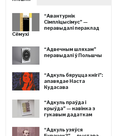
“Авантурнік
Сімпліцысімус” —
перавыдалі пераклад
Сёмухі
“Адвечным шляхам”
перавыдалі ў Польшчы
“Адкуль бяруцца кнігі”:
апавядае Наста
Кудасава
“Адкуль праўда і
крыўда” — навінка з
гукавым дадаткам
“Адкуль узяўся
Бурачок?” — выстава