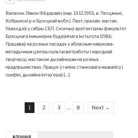
Валасюк Лявон Фёдаравіч (нар. 13.12.1955, в. Песцянькі,
Кобрынскі р-н Брэсцкай вобл.). Паэт, празаік, мастак.
Уваходзіў у сябры СБП. Скончыў архітэктурны факультэт
Брэсцкага інжынерна-будаўнічага інстытута (1981).
Працаваў на розных пасадах у абласным навукова-
метадычным цэнтры культасветработы і народнай
творчасці, мастаком-дызайнерам на розных
прадпрыемствах. Працуе ў галіне станковага жывапісу і
графікі, дызайна інтэр’ераў […]
1
2
3
…
8
Next →
АПОШНІЯ