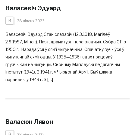
Валасевіч Эдуард
В
28 ліпеня 2023
Валасевіч Эдуард Станіслававіч (12.3.1918, Магілёў —
2.9.1997, Мінск). Паэт, драматург, перакладчык. Сябра СП з
1950 г. Нарадзіўся ў сям’і чыгуначніка. Спачатку вучыўся ў
чыгуначнай сямігодцы. У 1935—1936 гадах працаваў
грузчыкам на чыгунцы. Скончыў Магілёўскі педагагічны
інстытут (1941). З 1941 г. у Чырвонай Арміі. Быў цяжка
паранены ў 1943 г. З […]
Валасюк Лявон
В
28 ліпеня 2023