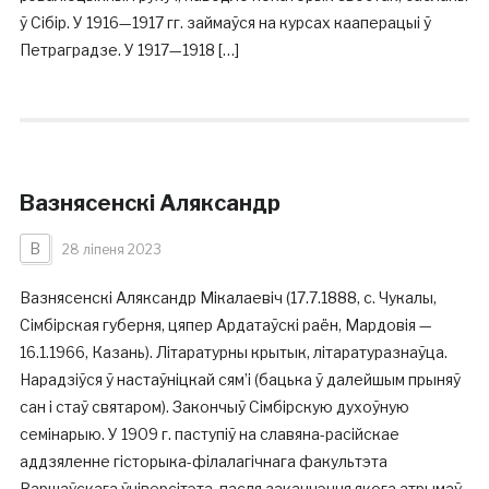
ў Сібір. У 1916—1917 гг. займаўся на курсах кааперацыі ў
Петраградзе. У 1917—1918 […]
Вазнясенскі Аляксандр
В
28 ліпеня 2023
Вазнясенскі Аляксандр Мікалаевіч (17.7.1888, с. Чукалы,
Сімбірская губерня, цяпер Ардатаўскі раён, Мардовія —
16.1.1966, Казань). Літаратурны крытык, літаратуразнаўца.
Нарадзіўся ў настаўніцкай сям’і (бацька ў далейшым прыняў
сан і стаў святаром). Закончыў Сімбірскую духоўную
семінарыю. У 1909 г. паступіў на славяна-расійскае
аддзяленне гісторыка-філалагічнага факультэта
Варшаўскага ўніверсітэта, пасля заканчэння якога атрымаў