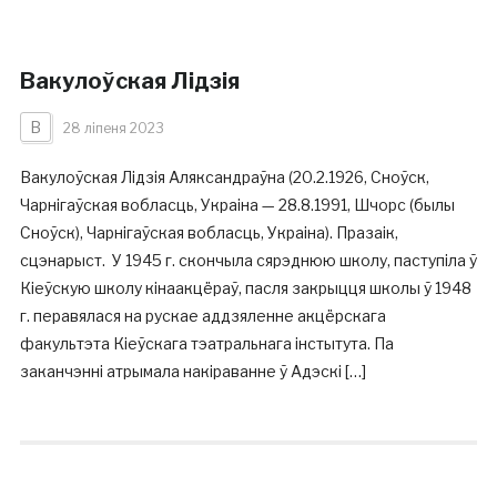
Вакулоўская Лідзія
В
28 ліпеня 2023
Вакулоўская Лідзія Аляксандраўна (20.2.1926, Сноўск,
Чарнігаўская вобласць, Украіна — 28.8.1991, Шчорс (былы
Сноўск), Чарнігаўская вобласць, Украіна). Празаік,
сцэнарыст. У 1945 г. скончыла сярэднюю школу, паступіла ў
Кіеўскую школу кінаакцёраў, пасля закрыцця школы ў 1948
г. перавялася на рускае аддзяленне акцёрскага
факультэта Кіеўскага тэатральнага інстытута. Па
заканчэнні атрымала накіраванне ў Адэскі […]