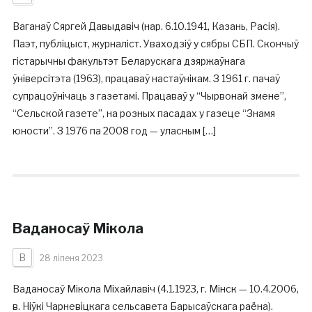
Ваганаў Сяргей Давыдавіч (нар. 6.10.1941, Казань, Расія).
Паэт, публіцыст, журналіст. Уваходзіў у сябры СБП. Cкончыў
гістарычны факультэт Беларускага дзяржаўнага
ўніверсітэта (1963), працаваў настаўнікам. З 1961 г. пачаў
супрацоўнічаць з газетамі. Працаваў у “Чырвонай змене”,
“Сельской газете”, на розных пасадах у газеце “Знамя
юности”. З 1976 па 2008 год — уласным […]
Ваданосаў Мікола
В
28 ліпеня 2023
Ваданосаў Мікола Міхайлавіч (4.1.1923, г. Мінск — 10.4.2006,
в. Ніўкі Чарневіцкага сельсавета Барысаўскага раёна).