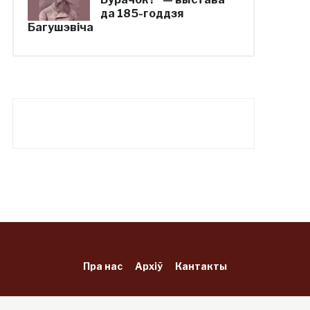
да 185-годдзя
Багушэвіча
Пра нас
Архіў
Кантакты