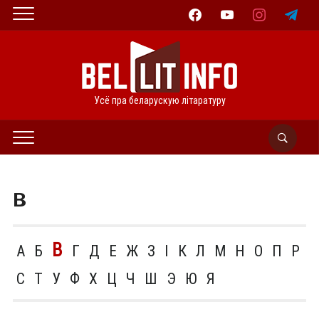
facebook
youtube
instagram
telegram
Усё пра беларускую літаратуру
В
В
А
Б
Г
Д
Е
Ж
З
І
К
Л
М
Н
О
П
Р
С
Т
У
Ф
Х
Ц
Ч
Ш
Э
Ю
Я