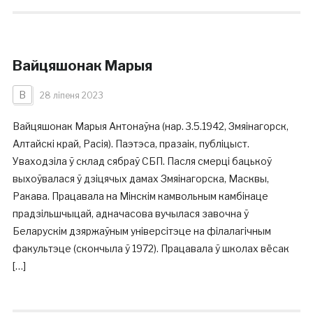
Вайцяшонак Марыя
В
28 ліпеня 2023
Вайцяшонак Марыя Антонаўна (нар. 3.5.1942, Змяінагорск,
Алтайскі край, Расія). Паэтэса, празаік, публіцыст.
Уваходзіла ў склад сябраў СБП. Пасля смерці бацькоў
выхоўвалася ў дзіцячых дамах Змяінагорска, Масквы,
Ракава. Працавала на Мінскім камвольным камбінаце
прадзільшчыцай, адначасова вучылася завочна ў
Беларускім дзяржаўным універсітэце на філалагічным
факультэце (скончыла ў 1972). Працавала ў школах вёсак
[…]