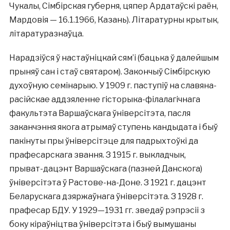
Чукалы, Сімбірская губерня, цяпер Ардатаўскі раён,
Мардовія — 16.1.1966, Казань). Літаратурны крытык,
літаратуразнаўца.
Нарадзіўся ў настаўніцкай сям’і (бацька ў далейшым
прыняў сан і стаў святаром). Закончыў Сімбірскую
духоўную семінарыю. У 1909 г. паступіў на славяна-
расійскае аддзяленне гісторыка-філалагічнага
факультэта Варшаўскага ўніверсітэта, пасля
заканчэння якога атрымаў ступень кандыдата і быў
пакінуты пры ўніверсітэце для падрыхтоўкі да
прафесарскага звання. З 1915 г. выкладчык,
прыват-дацэнт Варшаўскага (пазней Данскога)
ўніверсітэта ў Растове-на-Доне. З 1921 г. дацэнт
Беларускага дзяржаўнага ўніверсітэта. З 1928 г.
прафесар БДУ. У 1929—1931 гг. зведаў рэпрэсіі з
боку кіраўніцтва ўніверсітэта і быў вымушаны