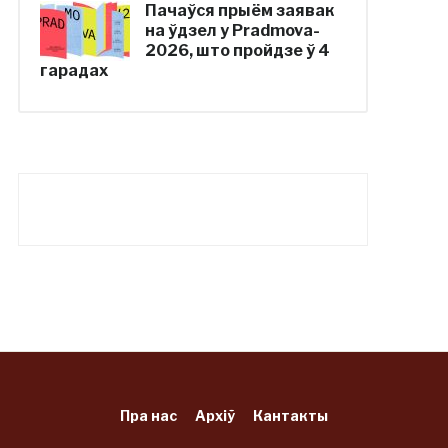
Пачаўся прыём заявак
на ўдзел у Pradmova-
2026, што пройдзе ў 4
гарадах
Пра нас
Архіў
Кантакты