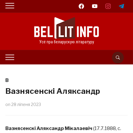
facebook
youtube
instagram
telegram
Усё пра беларускую літаратуру
В
Вазнясенскі Аляксандр
on
28 ліпеня 2023
Вазнясенскі Аляксандр Мікалаевіч
(17.7.1888, с.