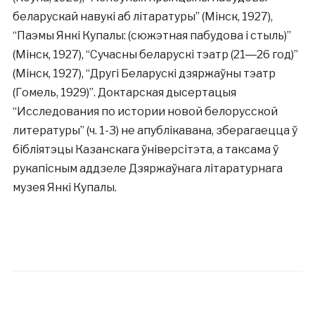
беларускай навукі аб літаратуры” (Мінск, 1927),
“Паэмы Янкі Купалы: (сюжэтная пабудова і стыль)”
(Мінск, 1927), “Сучасны беларускі тэатр (21―26 год)”
(Мінск, 1927), “Другі Беларускі дзяржаўны тэатр
(Гомель, 1929)”. Доктарская дысертацыя
“Исследования по истории новой белорусской
литературы” (ч. 1-3) не апублікавана, зберагаецца ў
бібліятэцы Казанскага ўніверсітэта, а таксама ў
рукапісным аддзеле Дзяржаўнага літаратурнага
музея Янкі Купалы.