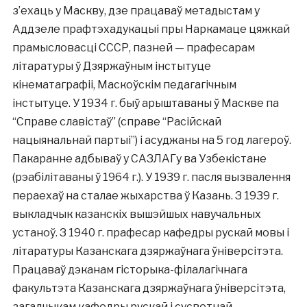
з’ехаць у Маскву, дзе працаваў метадыстам у
Аддзеле прафтэхадукацыі пры Наркамаце цяжкай
прамысловасці СССР, пазней — прафесарам
літаратуры ў Дзяржаўным інстытуце
кінематаграфіі, Маскоўскім педагагічным
інстытуце. У 1934 г. быў арыштаваны ў Маскве па
“Справе славістаў” (справе “Расійскай
нацыянальнай партыі”) і асуджаны на 5 год лагероў.
Пакаранне адбываў у САЗЛАГу ва Узбекістане
(рэабілітаваны ў 1964 г.). У 1939 г. пасля вызвалення
пераехаў на сталае жыхарства ў Казань. З 1939 г.
выкладчык казанскіх вышэйшых навучальных
устаноў. З 1940 г. прафесар кафедры рускай мовы і
літаратуры Казанскага дзяржаўнага ўніверсітэта.
Працаваў дэканам гісторыка-філалагічнага
факультэта Казанскага дзяржаўнага ўніверсітэта,
загадчыкам кафедры рускай і сусветнай