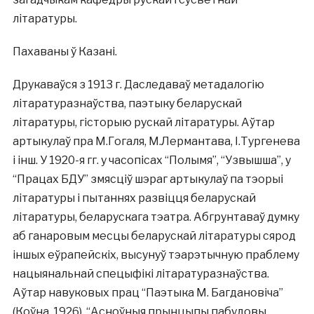
літаратуры.
Пахаваны ў Казані.
Друкаваўся з 1913 г. Даследаваў метадалогію
літаратуразнаўства, паэтыку беларускай
літаратуры, гісторыю рускай літаратуры. Аўтар
артыкулаў пра М.Гогаля, М.Лермантава, І.Тургенева
і інш. У 1920-я гг. у часопісах “Полымя”, “Узвышша”, у
“Працах БДУ” змясціў шэраг артыкулаў па тэорыі
літаратуры і пытаннях развіцця беларускай
літаратуры, беларускага тэатра. Абгрунтаваў думку
аб ганаровым месцы беларускай літаратуры сярод
іншых еўрапейскіх, высунуў тэарэтычную праблему
нацыянальнай спецыфікі літаратуразнаўства.
Аўтар навуковых прац “Паэтыка М. Багдановіча”
(Коўна, 1926), “Асноўныя прынцыпы пабудовы