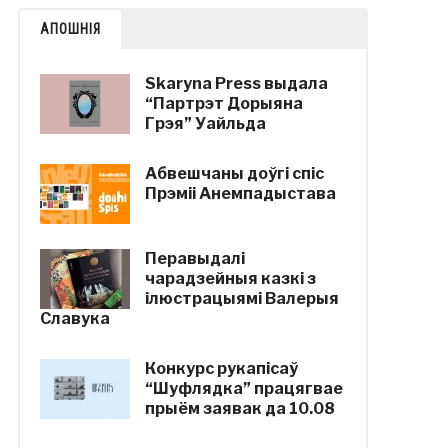
АПОШНІЯ
Skaryna Press выдала
“Партрэт Дорыяна
Грэя” Уайльда
Абвешчаны доўгі спіс
Прэміі Анемпадыстава
Перавыдалі
чарадзейныя казкі з
ілюстрацыямі Валерыя
Славука
Конкурс рукапісаў
“Шуфлядка” працягвае
прыём заявак да 10.08