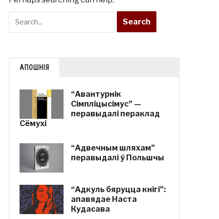
АПОШНІЯ
“Авантурнік
Сімпліцысімус” —
перавыдалі пераклад
Сёмухі
“Адвечным шляхам”
перавыдалі ў Польшчы
“Адкуль бяруцца кнігі”:
апавядае Наста
Кудасава