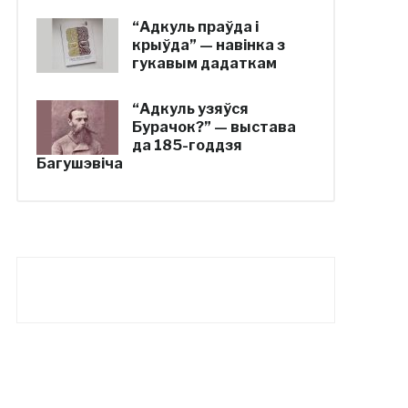
“Адкуль праўда і
крыўда” — навінка з
гукавым дадаткам
“Адкуль узяўся
Бурачок?” — выстава
да 185-годдзя
Багушэвіча