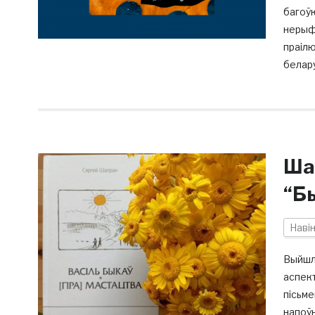
багоўк
нерыфм
праілю
белару
Ша
“Б
Наві
Выйшл
аспект
пісьме
напоўн