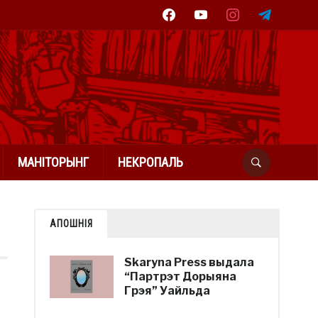
facebook
youtube
instagram
telegram
МАНІТОРЫНГ
НЕКРОПАЛЬ
АПОШНІЯ
Skaryna Press выдала
“Партрэт Дорыяна
Грэя” Уайльда