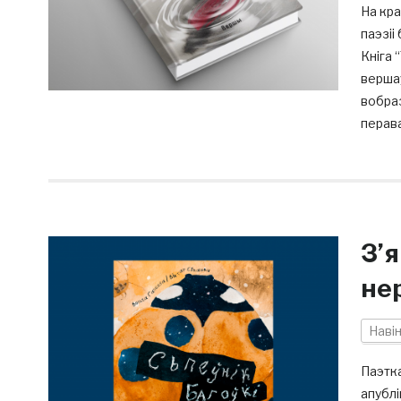
На кра
паэзіі
Кніга 
вершаў
вобраз
перава
З’
не
Наві
Паэтка
апублі