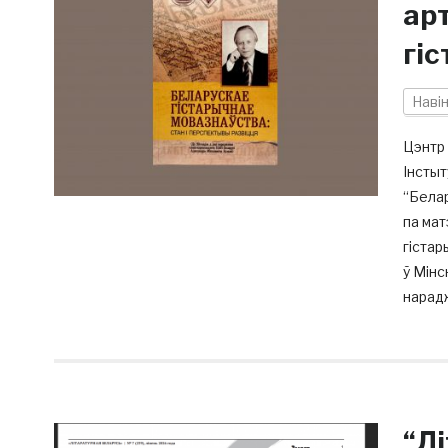
ар
гі
Наві
Цэнтр 
Інстыт
“Бела
па ма
гістар
ў Мінс
нарадж
“Л