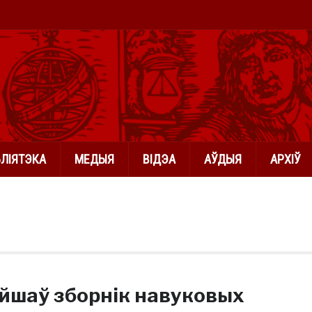
БЛІЯТЭКА
МЕДЫЯ
ВІДЭА
АЎДЫЯ
АРХІЎ
йшаў зборнік навуковых