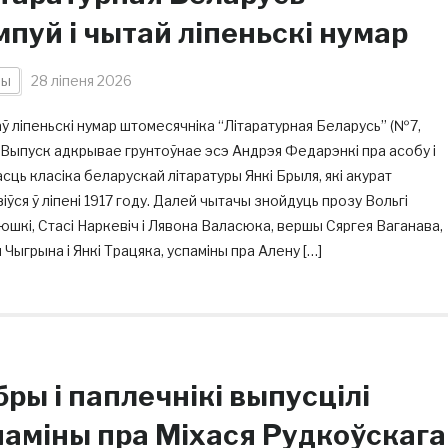
мпуй і чытай ліпеньскі нумар
ны
28 ліпеня 2026
 ліпеньскі нумар штомесячніка “Літаратурная Беларусь” (№7,
 Выпуск адкрывае грунтоўнае эсэ Андрэя Федарэнкі пра асобу і
сць класіка беларускай літаратуры Янкі Брыля, які акурат
іўся ў ліпені 1917 году. Далей чытачы знойдуць прозу Вольгі
шкі, Стасі Наркевіч і Лявона Валасюка, вершы Сяргея Ваганава,
 Чыгрына і Янкі Трацяка, успаміны пра Алену […]
ры і паплечнікі выпусцілі
паміны пра Міхася Рудкоўскага