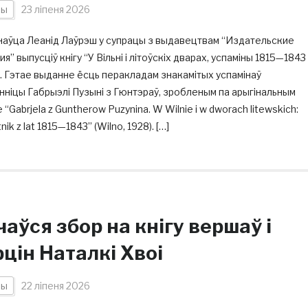
ны
23 ліпеня 2026
наўца Леанід Лаўрэш у супрацы з выдавецтвам “Издательские
я” выпусціў кнігу “У Вільні і літоўскіх дварах, успаміны 1815—1843
. Гэтае выданне ёсць перакладам знакамiтых успамiнаў
ннiцы Габрыэлi Пузынi з Гюнтэраў, зробленым па арыгінальным
 “Gabrjela z Guntherow Puzynina. W Wilnie i w dworach litewskich:
nik z lat 1815—1843” (Wilno, 1928). […]
аўся збор на кнігу вершаў і
цін Наталкі Хвоі
ны
22 ліпеня 2026