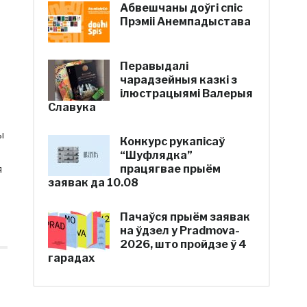
Абвешчаны доўгі спіс
Прэміі Анемпадыстава
Перавыдалі
чарадзейныя казкі з
ілюстрацыямі Валерыя
Славука
ы
Конкурс рукапісаў
“Шуфлядка”
працягвае прыём
я
заявак да 10.08
Пачаўся прыём заявак
на ўдзел у Pradmova-
2026, што пройдзе ў 4
гарадах