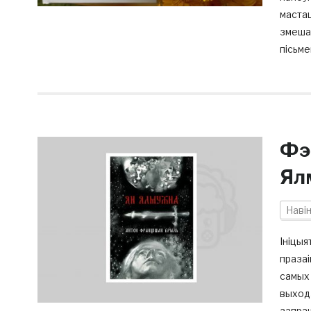
мастац
змешач
пісьме
Фэ
Ял
Наві
Ініцыя
празаі
самых 
выходз
запраш