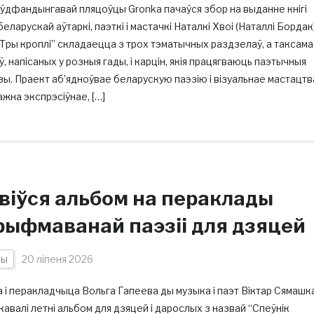
ўдфандынгавай пляцоўцы Gronka пачаўся збор на выданне кнігі
 беларускай аўтаркі, паэткі і мастачкі Наталкі Хвоі (Наталлі Бордак)
“Тры кроплі” складаецца з трох тэматычных раздзелаў, а таксама
, напісаных у розныя гады, і карцін, якія працягваюць паэтычныя
ы. Праект аб’ядноўвае беларускую паэзію і візуальнае мастацтв
жна экспрэсіўнае, […]
явіўся альбом на пераклады
рыфмаванай паэзіі для дзяцей
ны
20 ліпеня 2026
 і перакладчыца Вольга Гапеева ды музыка і паэт Віктар Сямашк
кавалі летні альбом для дзяцей і дарослых з назвай “Спеўнік