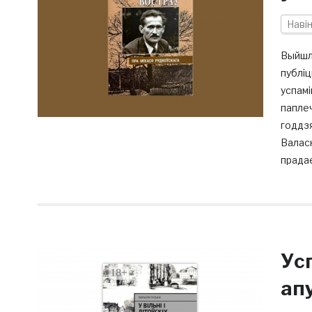
Наві
Выйшла
публіц
успамі
паплеч
годдзя
Валасю
прадае
Ус
ап