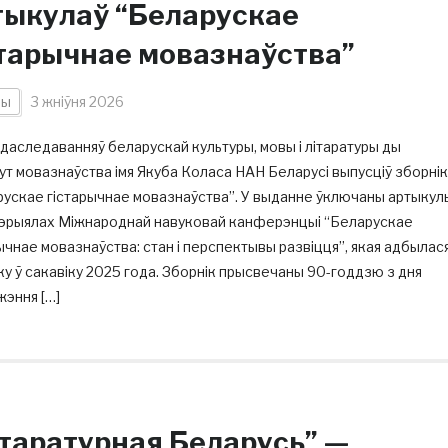
тыкулаў “Беларускае
старычнае мовазнаўства”
ны
3 жніўня 2026
даследаванняў беларускай культуры, мовы і літаратуры ды
ут мовазнаўства імя Якуба Коласа НАН Беларусі выпусціў зборнік
рускае гістарычнае мовазнаўства”. У выданне ўключаны артыкул
тэрыялах Міжнароднай навуковай канферэнцыі “Беларускае
ычнае мовазнаўства: стан і перспектывы развіцця”, якая адбылас
ку ў сакавіку 2025 года. Зборнік прысвечаны 90-годдзю з дня
эння […]
ітаратурная Беларусь” —