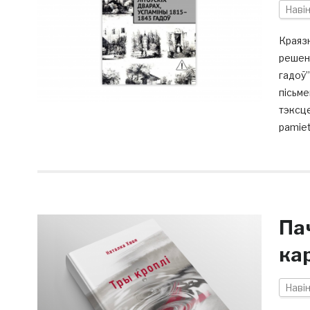
Наві
Краяз
решени
гадоў”
пiсьме
тэксце
pamiet
Пач
кар
Наві