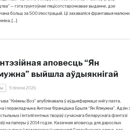
тва” — гэта грунтоўнае пяцісотстаронкавае выданне, дзе
ана больш за 500 ілюстрацый. Ці захаваліся франтавыя малюнк
нніка, […]
нтэзійная аповесць “Ян
мужна” выйшла аўдыякнігай
ны
9 ліпеня 2026
тыва “Кніжны Воз” апублікавала ў аўдыяфармаце кнігу паэта,
ка і перакладчыка Антона Францішка Брыля “Ян Ялмужна”. Адзін 
стыльных і інтэлігентных твораў сучаснага беларускага фэнтэзі
іў на паперы ў 2014 годзе. Казачная аповесць для дарослых
ае чытача ў падарожжа ў наваколлі Геранёнскага замка, дзе