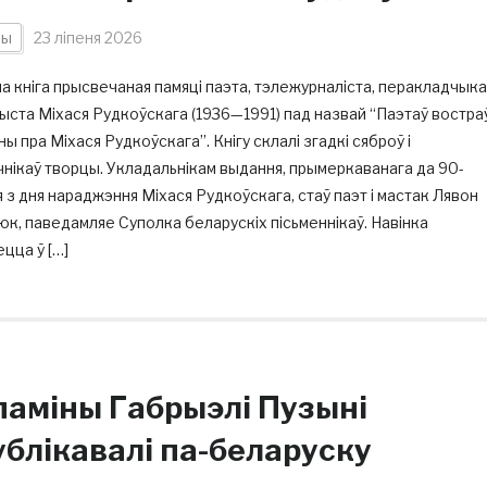
ны
23 ліпеня 2026
 кніга прысвечаная памяці паэта, тэлежурналіста, перакладчыка 
ыста Міхася Рудкоўскага (1936—1991) пад назвай “Паэтаў востраў
ны пра Міхася Рудкоўскага”. Кнігу склалі згадкі сяброў і
нікаў творцы. Укладальнікам выдання, прымеркаванага да 90-
 з дня нараджэння Міхася Рудкоўскага, стаў паэт і мастак Лявон
к, паведамляе Суполка беларускіх пісьменнікаў. Навінка
цца ў […]
паміны Габрыэлі Пузыні
ублікавалі па-беларуску