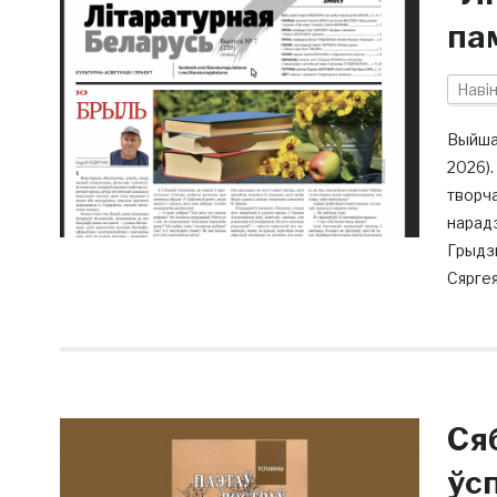
па
Наві
Выйшаў
2026).
творча
нарадз
Грыдзю
Сяргея
Сяб
ўс