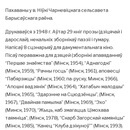
Пахаваны у в. Ніўкі Чарневіцкага сельсавета
Барысаўскага раёна.
Друкаваўся з 1948 г. Аўтар 29 кніг прозы (дзіцячай і
дарослай), некалькіх зборнікаў паэзіі і гумару.
Напісаў 8 сцэнарыяў для дакументальнага кіно.
Пісаў пераважна для дзяцей (зборнікі апавяданняў
“Першае знаёмства” (Мінск, 1954), “Аднагодкі”
(Мінск, 1959), “Рачны госць” (Мінск, 1961), аповесці
“Пабярэжцы” (Мінск, 1960; па-руску, Минск, 1966),
“Апошні вадзянік” (Мінск, 1964), “Хатабыч-малодшы”
(Мінск, 1965), “Здарэнне на Сцюдзёнцы”, (Мінск,
1967), “Двайная памылка” (Мінск, 1969), “Эхо”
(Минск, 1970), “Жыць, каб змагацца. Цімохава
таямніца”, (Мінск, 1978), “Скарб Загорскай камяніцы”
(Мінск, 1985), “Канец “Клуба дзікуноў”” (Мінск, 1993).