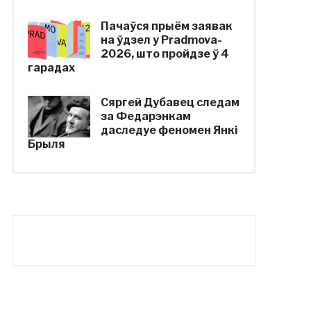
Пачаўся прыём заявак
на ўдзел у Pradmova-
2026, што пройдзе ў 4
гарадах
Сяргей Дубавец следам
за Федарэнкам
даследуе феномен Янкі
Брыля