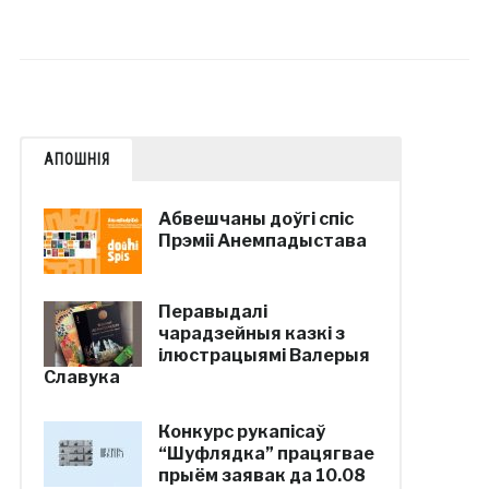
АПОШНІЯ
Абвешчаны доўгі спіс
Прэміі Анемпадыстава
Перавыдалі
чарадзейныя казкі з
ілюстрацыямі Валерыя
Славука
Конкурс рукапісаў
“Шуфлядка” працягвае
прыём заявак да 10.08