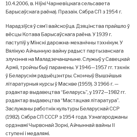
10.4.2006, в. Ніўкі Чарневіцкага сельсавета
Барысаўскага раёна). Празаік. Сябра СП з 1954 г.
Нарадзіўся ў сям’і вайскоўца. Дзяцінства прайшло ў
вёсцы Котава Барысаўскага раёна. У 1939 г.
паступіў у Мінскі дарожна-механічны тэхнікум. У
Вялікую Айчынную вайну радыст партызанскага
злучэння на Маладзечаншчыне. Служыў у Савецкай
Арміі, тройчы быў паранены. У 1946—1957 гг. тэхнік
ў Беларускім радыёцэнтры. Скончыў Вышэйшыя
літаратурныя курсы ў Маскве (1959). З 1966 г. —
рэдактар выдавецтва “Беларусь”, у 1972—1982 гг.
рэдактар выдавецтва “Мастацкая літаратура”.
Заслужаны работнік культуры Беларускай ССР
(1982). Сябра СП СССР з 1954 года. Узнагароджаны
ордэнамі Чырвонай Зоркі, Айчыннай вайны II
ступені і медалямі.