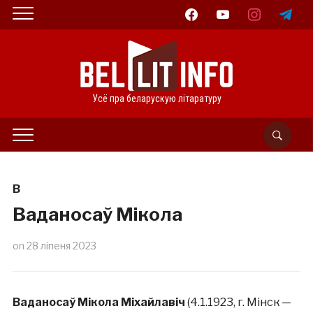
facebook
youtube
instagram
telegram
Усё пра беларускую літаратуру
В
Ваданосаў Мікола
on
28 ліпеня 2023
Ваданосаў Мікола Міхайлавіч
(4.1.1923, г. Мінск —