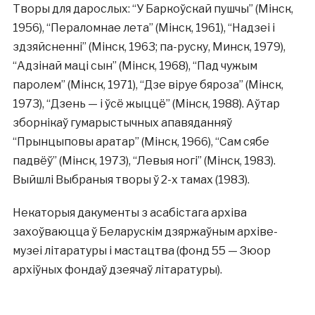
Творы для дарослых: “У Баркоўскай пушчы” (Мінск,
1956), “Пераломнае лета” (Мінск, 1961), “Надзеі і
здзяйсненні” (Мінск, 1963; па-руску, Минск, 1979),
“Адзінай маці сын” (Мінск, 1968), “Пад чужым
паролем” (Мінск, 1971), “Дзе віруе бяроза” (Мінск,
1973), “Дзень — і ўсё жыццё” (Мінск, 1988). Аўтар
зборнікаў гумарыстычных апавяданняў
“Прынцыповы аратар” (Мінск, 1966), “Сам сябе
падвёў” (Мінск, 1973), “Левыя ногі” (Мінск, 1983).
Выйшлі Выбраныя творы ў 2-х тамах (1983).
Некаторыя дакументы з асабістага архіва
захоўваюцца ў Беларускім дзяржаўным архіве-
музеі літаратуры і мастацтва (фонд 55 — Зюор
архіўных фондаў дзеячаў літаратуры).