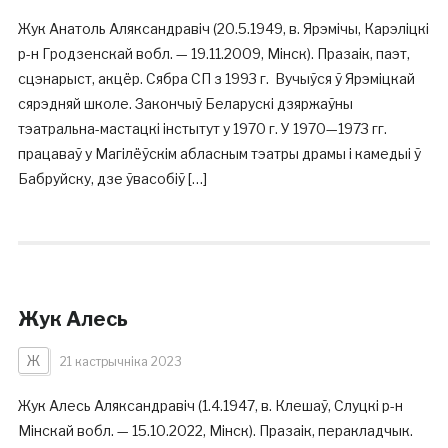
Жук Анатоль Аляксандравіч (20.5.1949, в. Ярэмічы, Карэліцкі
р-н Гродзенскай вобл. — 19.11.2009, Мінск). Празаік, паэт,
сцэнарыст, акцёр. Сябра СП з 1993 г. Вучыўся ў Ярэміцкай
сярэдняй школе. Закончыў Беларускі дзяржаўны
тэатральна-мастацкі інстытут у 1970 г. У 1970—1973 гг.
працаваў у Магілёўскім абласным тэатры драмы і камедыі ў
Бабруйску, дзе ўвасобіў […]
Жук Алесь
Ж
21 кастрычніка 2023
Жук Алесь Аляксандравіч (1.4.1947, в. Клешаў, Слуцкі р-н
Мінскай вобл. — 15.10.2022, Мінск). Празаік, перакладчык.