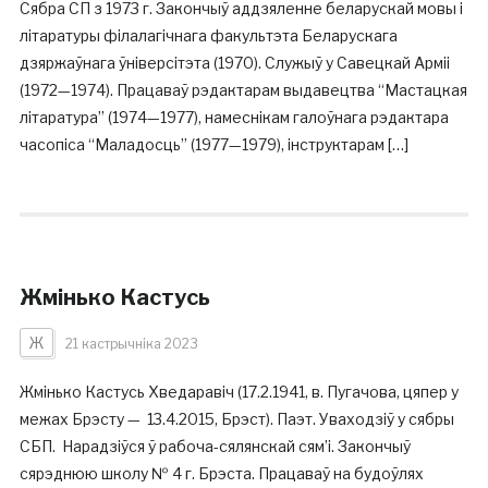
Сябра СП з 1973 г. Закончыў аддзяленне беларускай мовы і
літаратуры філалагічнага факультэта Беларускага
дзяржаўнага ўніверсітэта (1970). Служыў у Савецкай Арміі
(1972—1974). Працаваў рэдактарам выдавецтва “Мастацкая
літаратура” (1974—1977), намеснікам галоўнага рэдактара
часопіса “Маладосць” (1977—1979), інструктарам […]
Жмінько Кастусь
Ж
21 кастрычніка 2023
Жмінько Кастусь Хведаравіч (17.2.1941, в. Пугачова, цяпер у
межах Брэсту — 13.4.2015, Брэст). Паэт. Уваходзіў у сябры
СБП. Нарадзіўся ў рабоча-сялянскай сям’і. Закончыў
сярэднюю школу № 4 г. Брэста. Працаваў на будоўлях