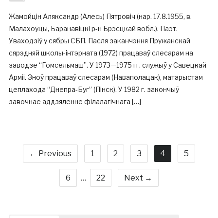
Жамойцін Аляксандр (Алесь) Пятровіч (нар. 17.8.1955, в.
Малахоўцы, Баранавіцкі р-н Брэсцкай вобл.). Паэт.
Уваходзіў у сябры СБП. Пасля заканчэння Пружанскай
сярэдняй школы-інтэрната (1972) працаваў слесарам на
заводзе “Гомсельмаш”. У 1973—1975 гг. служыў у Савецкай
Арміі. Зноў працаваў слесарам (Наваполацак), матарыстам
цеплахода “Днепра-Буг” (Пінск). У 1982 г. закончыў
завочнае аддзяленне філалагічнага […]
← Previous
1
2
3
4
5
6
…
22
Next →