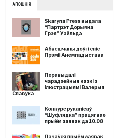
АПОШНІЯ
Skaryna Press выдала
“Партрэт Дорыяна
Грэя” Уайльда
Абвешчаны доўгі спіс
Прэміі Анемпадыстава
Перавыдалі
чарадзейныя казкі з
ілюстрацыямі Валерыя
Славука
Конкурс рукапісаў
“Шуфлядка” працягвае
прыём заявак да 10.08
Пачаўся прыём заявак