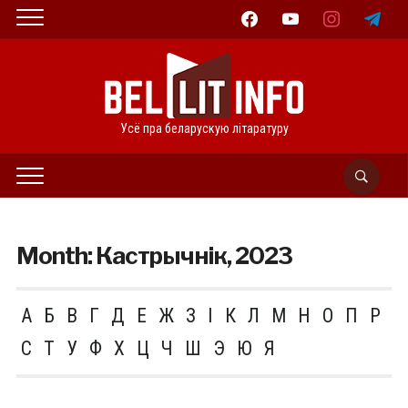
facebook
youtube
instagram
telegram
Усё пра беларускую літаратуру
Month:
Кастрычнік, 2023
А
Б
В
Г
Д
Е
Ж
З
І
К
Л
М
Н
О
П
Р
С
Т
У
Ф
Х
Ц
Ч
Ш
Э
Ю
Я