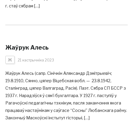
г. стаў сябрам […]
Жаўрук Алесь
Ж
21 кастрычніка 2023
Жаўрук Алесь (сапр. Сінічкін Аляксандр Дзмітрыевіч;
19.8.1910, Сянно, цяпер Віцебская вобл. — 23.8.1942,
Сталінград, цяпер Валгаград, Расія). Паэт. Сябра СП БССР з
1937 г. Нарадзіўся ў сям’і бухгалтара. У 1927 г. паступіў у
Рагачоўскі педагагічны тэхнікум, пасля заканчэння якога
працаваў настаўнікам у саўгасе “Сосны” Любанскага раёну.
Закончыў Маскоўскі інстытут гісторыі, […]