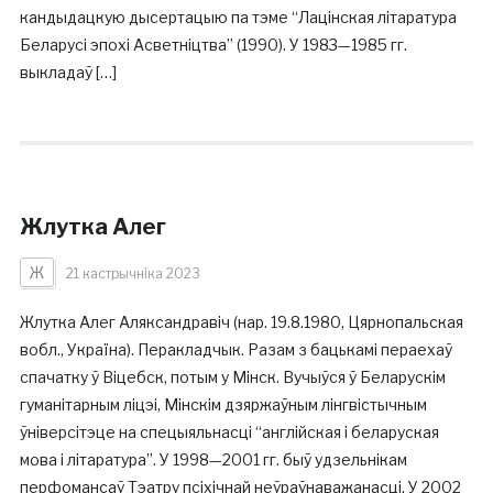
кандыдацкую дысертацыю па тэме “Лацінская літаратура
Беларусі эпохі Асветніцтва” (1990). У 1983—1985 гг.
выкладаў […]
Жлутка Алег
Ж
21 кастрычніка 2023
Жлутка Алег Аляксандравіч (нар. 19.8.1980, Цярнопальская
вобл., Україна). Перакладчык. Разам з бацькамі пераехаў
спачатку ў Віцебск, потым у Мінск. Вучыўся ў Беларускім
гуманітарным ліцэі, Мінскім дзяржаўным лінгвістычным
ўніверсітэце на спецыяльнасці “англійская і беларуская
мова і літаратура”. У 1998—2001 гг. быў удзельнікам
перфомансаў Тэатру псіхічнай неўраўнаважанасці. У 2002