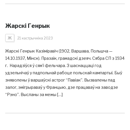
Жарскі Генрык
Ж
21 кастрычніка 2023
Жарскі Генрык Казіміравіч (1902, Варшава, Польшча —
14.10.1937, Мінск). Празаік, грамадскі дзеяч. Сябра СП з 1934
г. Нарадзіўся ў сям’і фельчара. З шаснаццаці год
удзельнічаў у падпольнай рабоце польскай кампартыі. Быў
зняволены ў варшаўскі астрог “Павіак”. Вызвалены пад
залог, эмігрыраваў у Францыю, дзе працаваў на заводзе
“Рэно”. Высланы за межы […]