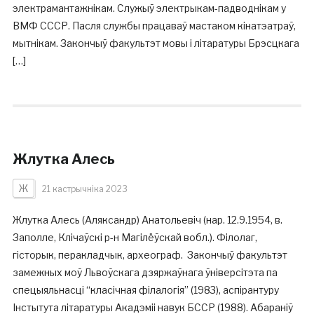
электрамантажнікам. Служыў электрыкам-падводнікам у
ВМФ СССР. Пасля службы працаваў мастаком кінатэатраў,
мытнікам. Закончыў факультэт мовы і літаратуры Брэсцкага
[…]
Жлутка Алесь
Ж
21 кастрычніка 2023
Жлутка Алесь (Аляксандр) Анатольевіч (нар. 12.9.1954, в.
Заполле, Клічаўскі р-н Магілёўскай вобл.). Філолаг,
гісторык, перакладчык, археограф. Закончыў факультэт
замежных моў Львоўскага дзяржаўнага ўніверсітэта па
спецыяльнасці “класічная філалогія” (1983), аспірантуру
Інстытута літаратуры Акадэміі навук БССР (1988). Абараніў