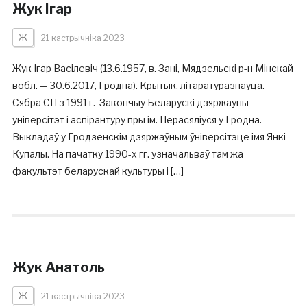
Жук Ігар
Ж
21 кастрычніка 2023
Жук Ігар Васілевіч (13.6.1957, в. Зані, Мядзельскі р-н Мінскай
вобл. — 30.6.2017, Гродна). Крытык, літаратуразнаўца.
Сябра СП з 1991 г. Закончыў Беларускі дзяржаўны
ўніверсітэт і аспірантуру пры ім. Перасяліўся ў Гродна.
Выкладаў у Гродзенскім дзяржаўным ўніверсітэце імя Янкі
Купалы. На пачатку 1990-х гг. узначальваў там жа
факультэт беларускай культуры і […]
Жук Анатоль
Ж
21 кастрычніка 2023