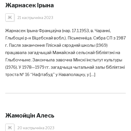
Жарнасек Ірына
Ж
21 кастрычніка 2023
Жарнасек Ірына Францаўна (нар. 17.1.1953, в. Чаранкі,
Глыбоцкі р-н Віцебскай вобл.). Пісьменніца. Сябра СП з 1987
г. Пасля заканчэння Пліскай сярэдняй школы (1969)
працавала загадчыцай Мамайскай сельскай бібліятэкі на
Глыбоччыне. Закончыла завочна Мінскі інстытут культуры
(1976). У 1978—1979 гг. загадчыца чытальнай залы бібліятэкі
трэста № 16 “Нафтабуд” у Наваполацку, у […]
Жамойцін Алесь
Ж
20 кастрычніка 2023