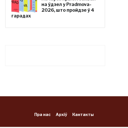
на ўдзел у Pradmova-
2026, што пройдзе ў 4
гарадах
Пра нас
Архіў
Кантакты