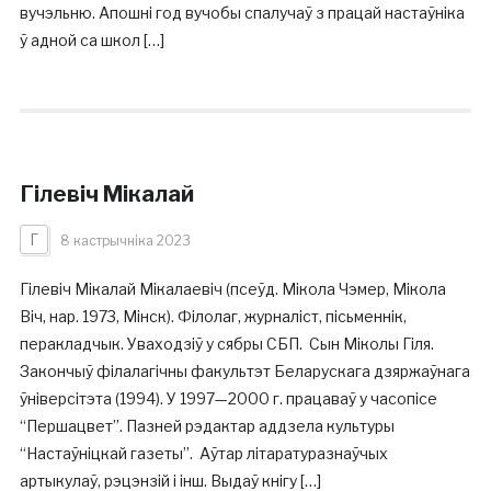
вучэльню. Апошні год вучобы спалучаў з працай настаўніка
ў адной са школ […]
Гілевіч Мікалай
Г
8 кастрычніка 2023
Гілевіч Мікалай Мікалаевіч (псеўд. Мікола Чэмер, Мікола
Віч, нар. 1973, Мінск). Філолаг, журналіст, пісьменнік,
перакладчык. Уваходзіў у сябры СБП. Сын Міколы Гіля.
Закончыў філалагічны факультэт Беларускага дзяржаўнага
ўніверсітэта (1994). У 1997—2000 г. працаваў у часопісе
“Першацвет”. Пазней рэдактар аддзела культуры
“Настаўніцкай газеты”. Аўтар літаратуразнаўчых
артыкулаў, рэцэнзій і інш. Выдаў кнігу […]