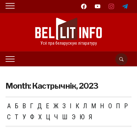
facebook
youtube
instagram
telegram
Усё пра беларускую літаратуру
Month:
Кастрычнік, 2023
А
Б
В
Г
Д
Е
Ж
З
І
К
Л
М
Н
О
П
Р
С
Т
У
Ф
Х
Ц
Ч
Ш
Э
Ю
Я