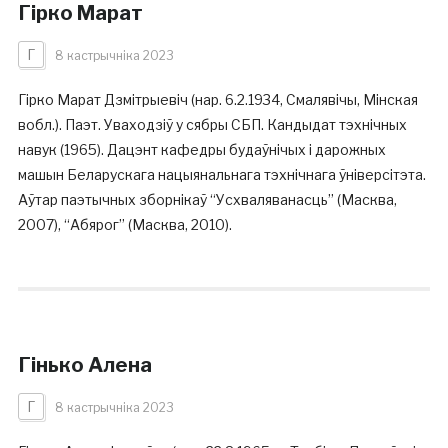
Гірко Марат
Г
8 кастрычніка 2023
Гірко Марат Дзмітрыевіч (нар. 6.2.1934, Смалявічы, Мінская
вобл.). Паэт. Уваходзіў у сябры СБП. Кандыдат тэхнічных
навук (1965). Дацэнт кафедры будаўнічых і дарожных
машын Беларускага нацыянальнага тэхнічнага ўніверсітэта.
Аўтар паэтычных зборнікаў “Усхваляванасць” (Масква,
2007), “Абярог” (Масква, 2010).
Гінько Алена
Г
8 кастрычніка 2023