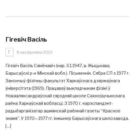
Гігевіч Васіль
Г
8 кастрычніка 2023
Гігевіч Васіль Сямёнавіч (нар. 3.1.1947, в. Жыцькава,
Барысаўскі р-н Мінскай вобл.). Пісьменнік. Сябра СП з 1977 г.
Закончыў фізічны факультэт Харкаўскага дзяржаўнага
ўніверсітэта (1969). Працаваў выкладчыкам фізікі ў
Новааляксандраўскай сярэдняй школе Сахноўшчынскага
раёна Харкаўскай вобласці. З 1970 г. карэспандэнт-
радыёарганізатар ашмянскай раённай газеты “Красное
знамя”. У 1970—1977 гг. інжынер Барысаўскага шклозавода.
[…]