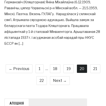
Германовіч (Кляшторная) Яніна Міхайлаўна (6.12.1909,
Раванічы, цяпер Чэрвеньскі р-н Мінскай вобл. — 21.5.1959,
Мінск). Паэтка. Вязень ГУЛАГу. Нарадзілася ў сялянскай
сям’і. Атрымала сярэднюю адукацыю. Выйшла замуж за
беларускага паэта Тодара Кляшторнага. Працавала
афіцыянткай у 1-й сталовай Мінваенторга. Арыштаваная 28
лістапада 1937 г. і асуджаная асобай нарадай пры НКУС
БССР як […]
← Previous
1
…
18
19
20
21
22
Next →
АПОШНІЯ