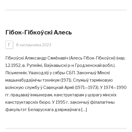
Гібок-Гібкоўскі Алесь
Г
8 кастрычніка 2023
Гібкоўскі Аляксандр Сямёнавіч (Алесь Гібок-Гібкоўскі) (нар.
1.2.1952, в. Рупейкі, Ваўкавыскі р-н Гродзенскай вобл.).
Пісьменнік. Уваходзіў у сябры СБП. Закончыў Мінскі
машынабудаўнічы тэхнікум (1971). Служыў тэрміновую
воінскую службу ў Савецкай Арміі (1971—1973). У 1974—1990
гг. працаваў інжынерам, канструктарам у шэрагу мінскіх
канструктарскіх бюро. У 1995 г. закончыў філалагічны
факультэт Беларускага дзяржаўнага […]