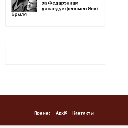
за Федарэнкам
даследуе феномен Янкі
Брыля
Пра нас
Архіў
Кантакты