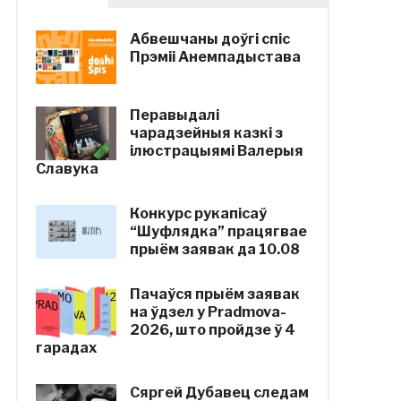
Абвешчаны доўгі спіс
Прэміі Анемпадыстава
Перавыдалі
чарадзейныя казкі з
ілюстрацыямі Валерыя
Славука
Конкурс рукапісаў
“Шуфлядка” працягвае
прыём заявак да 10.08
Пачаўся прыём заявак
на ўдзел у Pradmova-
2026, што пройдзе ў 4
гарадах
Сяргей Дубавец следам