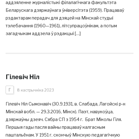
аддзяленне журналістыкі філалагічнага факультэта
Беларускага дзяржаўнага ўніверсітэта (1959). Працаваў
рэдактарам перадач для дзяцей на Мінскай студыі
тэлебачання (1960—1961), літсупрацоўнікам, а потым
загадчыкам аддзела ў рэдакцыі […]
Гілевіч Ніл
Г
8 кастрычніка 2023
Гілевіч Ніл Сымонавіч (30.9.1931, в. Слабада, Лагойскі р-н
Мінскай вобл. — 29.3.2016, Мінск). Паэт, навукоўца,
дзяржаўны дзеяч. Сябра СП з 1954 г. Брат Міколы Гіля.
Першыя гады пасля вайны працаваў калгасным
паштальёнам. У 1951 г. скончыў Мінскую педагагічную