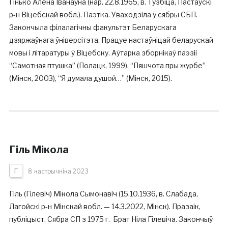
Гінько Алена Іванаўна (нар. 22.8.1965, в. Тузбіца, Пастаўскі
р-н Віцебскай вобл.). Паэтка. Уваходзіла ў сябры СБП.
Закончыла філалагічны факультэт Беларускага
дзяржаўнага ўніверсітэта. Працуе настаўніцай беларускай
мовы і літаратуры ў Віцебску. Аўтарка зборнікаў паэзіі
“Самотная птушка” (Полацк, 1999), “Пяшчота пры журбе”
(Мінск, 2003), “Я думала душой…” (Мінск, 2015).
Гіль Мікола
Г
8 кастрычніка 2023
Гіль (Гілевіч) Мікола Сымонавіч (15.10.1936, в. Слабада,
Лагойскі р-н Мінскай вобл. — 14.3.2022, Мінск). Празаік,
публіцыст. Сябра СП з 1975 г. Брат Ніла Гілевіча. Закончыў