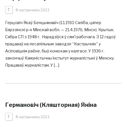
Г
8 кастрычніка 2023
Герцовіч Якаў Бенцыянавіч (1.1.1910 Сяліба, цяпер
Бярэзінскі р-н Мінскай вобл. — 21.4.1976, Мінск). Крытык.
Сябра СП з 1948 г. Нарадзіўся ў сям’і рабочага. З 12 гадоў
працаваў на лесапільным заводзе “Кастрычнік” у
Асіповіцкім раёне, быў конюхам у калгасе. У 1936 г.
закончыў Камуністычны інстытут журналістыкі ў Менску.
Працаваў журналістам. У […]
Германовіч (Кляшторная) Яніна
Г
8 кастрычніка 2023