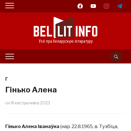
facebook
youtube
instagram
telegram
Усё пра беларускую літаратуру
Г
Гінько Алена
on
8 кастрычніка 2023
Гінько Алена Іванаўна
(нар. 22.8.1965, в. Тузбіца,