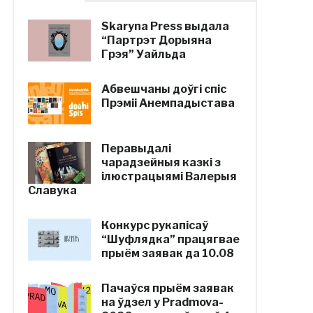
Skaryna Press выдала
“Партрэт Дорыяна
Грэя” Уайльда
Абвешчаны доўгі спіс
Прэміі Анемпадыстава
Перавыдалі
чарадзейныя казкі з
ілюстрацыямі Валерыя
Славука
Конкурс рукапісаў
“Шуфлядка” працягвае
прыём заявак да 10.08
Пачаўся прыём заявак
на ўдзел у Pradmova-