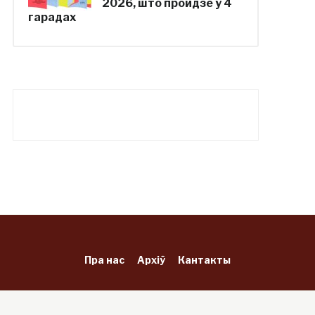
2026, што пройдзе ў 4
гарадах
Пра нас
Архіў
Кантакты