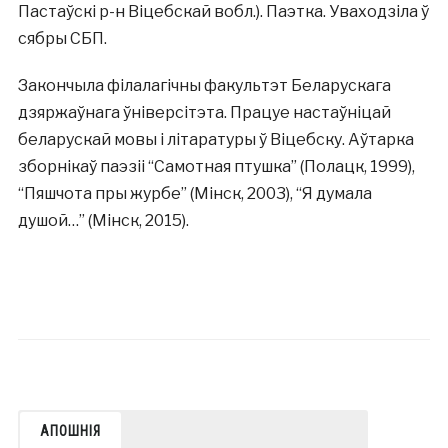
Пастаўскі р-н Віцебскай вобл.). Паэтка. Уваходзіла ў
сябры СБП.
Закончыла філалагічны факультэт Беларускага
дзяржаўнага ўніверсітэта. Працуе настаўніцай
беларускай мовы і літаратуры ў Віцебску. Аўтарка
зборнікаў паэзіі “Самотная птушка” (Полацк, 1999),
“Пяшчота пры журбе” (Мінск, 2003), “Я думала
душой…” (Мінск, 2015).
АПОШНІЯ