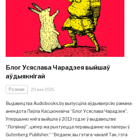
Блог Усяслава Чарадзея выйшаў
аўдыякнігай
Рознае
20 мая 2025
Выдавецтва Audiobooks.by выпусціла аўдыяверсію рамана-
анекдота Паўла Касцюкевіча “Блог Усяслава Чарадзея”.
Упершыню кніга выйшла ў 2013 годзе ў выдавецтве
“Логвінаў”, цяпер жа рыхтуецца перавыданне на паперы ў
Gutenberg Publisher.“ “Ведаем, вы гэтага чакалі! Так, гэта