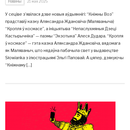
Навіны
21 мая 2025
У сеціве з’явілася дзве новыя аўдыякнігі: “Кніжны Воз”
прадставіў казку Аляксандра Ждановіча (Маляваныча)
“Кропля ў космасе”, а ініцыятыва “Непаслухмяныя Дзеці
Кастырычніка” — паэмы “Экзотыка” Алеся Дудара. “Кропля
ў космасе” — гэта казка Аляксандра Ждановіча, вядомага
як Маляваныч, што нядаўна пабачыла свет у выдавецтве
Słowianka з ілюстрацыямі Эльгі Паповай. А цяпер, дзякуючы
“Кніжнаму […]