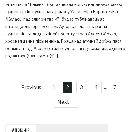
Ініцыятыва “Кніжны Воз” запісала новую нецэнзураваную
аўдыяверсію культавага раману Уладзіміра Караткевіча
“Каласы пад сярпом тваім” і будзе публікаваць яе
штотыдзень фрагментамі. Аўтаркай ідэі стварэння
аўдыякнігі і ўкладальніцай праекту стала Алеся Сёмуха,
хросная дачка пісьменніка. Праца над агучкай доўжылася
больш за год. Акрамя сталых удзельнікаў каманды, адным з
рэдактараў запісу стаў […]
← Previous
1
2
3
4
…
7
Next →
АПОШНІЯ