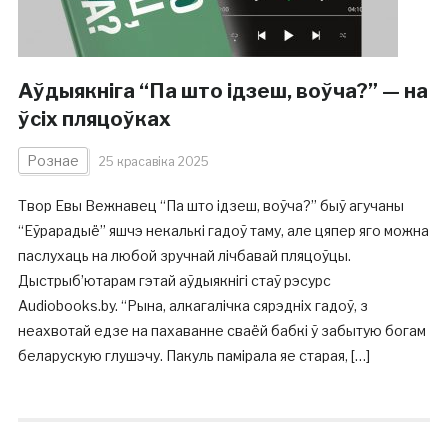
Аўдыякніга “Па што ідзеш, воўча?” — на
ўсіх пляцоўках
Рознае
25 красавіка 2025
Твор Евы Вежнавец “Па што ідзеш, воўча?” быў агучаны
“Еўрарадыё” яшчэ некалькі гадоў таму, але цяпер яго можна
паслухаць на любой зручнай лічбавай пляцоўцы.
Дыстрыб’ютарам гэтай аўдыякнігі стаў рэсурс
Audiobooks.by. “Рына, алкагалічка сярэдніх гадоў, з
неахвотай едзе на пахаванне сваёй бабкі ў забытую богам
беларускую глушэчу. Пакуль памірала яе старая, […]