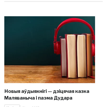
Новыя аўдыякнігі — дзіцячая казка
Маляваныча і паэма Дудара