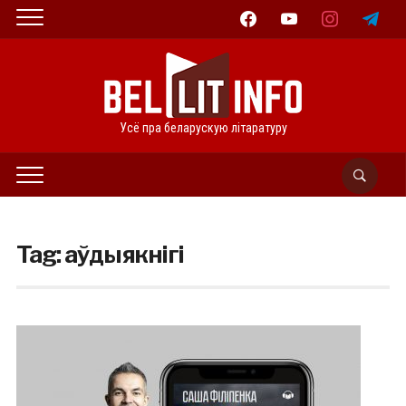
facebook
youtube
instagram
telegram
Усё пра беларускую літаратуру
Tag:
аўдыякнігі