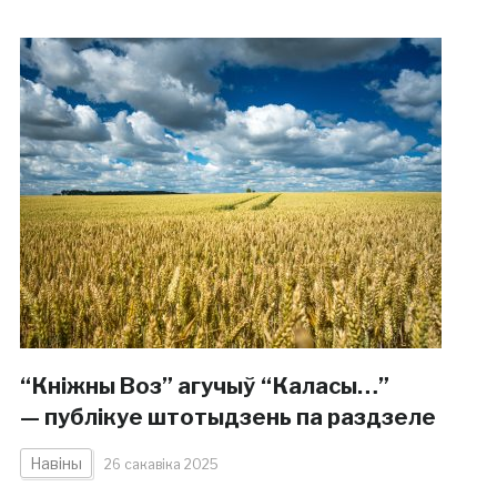
“Кніжны Воз” агучыў “Каласы…”
— публікуе штотыдзень па раздзеле
Навіны
26 сакавіка 2025