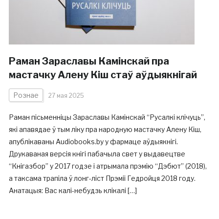
Раман Зараславы Камінскай пра
мастачку Алену Кіш стаў аўдыякнігай
Рознае
27 мая 2025
Раман пісьменніцы Зараславы Камінскай “Русалкі клічуць”,
які апавядае ў тым ліку пра народную мастачку Алену Кіш,
апублікаваны Audiobooks.by у фармаце аўдыякнігі.
Друкаваная версія кнігі пабачыла свет у выдавецтве
“Кнігазбор” у 2017 годзе і атрымала прэмію “Дэбют” (2018),
а таксама трапіла ў лонг-ліст Прэміі Гедройця 2018 году.
Анатацыя: Вас калі-небудзь клікалі […]