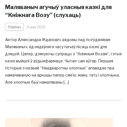
Маляваныч агучыў уласныя казкі для
“Кніжнага Возу” (слухаць)
Навіны
9 мая 2025
Актор Аляксандра Ждановіч, вядомы пад псеўданімам
Маляваныч, ад нядаўняга часу пачаў пісаць казкі для
дзяцей. Цяпер, дзякуючы супрацы з “Кніжным Возам”, гэтыя
казкі выйшлі ў аўдыяфармаце. Чытае сам аўтар. Першая
гісторыя з назвай “Наадваротны хлопчык” апавядае пра
намаляваную на аркушы папер сям’ю: маму, тату і хлопчыка.
Але хлопчык быў намаляваны […]