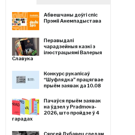
Абвешчаны доўгі спіс
Прэміі Анемпадыстава
Перавыдалі
чарадзейныя казкі з
ілюстрацыямі Валерыя
Славука
Конкурс рукапісаў
“Шуфлядка” працягвае
прыём заявак да 10.08
Пачаўся прыём заявак
на ўдзел у Pradmova-
2026, што пройдзе ў 4
гарадах
Сяргей Дубавец следам