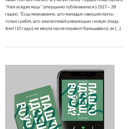
“Калі асядае муць” (упершыню публікавалася ў 1927— 28
гадах). “Ёсць меркаванне, што маладыя савецкія паэты
толькі і рабілі, што хваласпевілі рэвалюцыю і новую ўладу.
Але! І 10 гадоў не мінула пасля перамогі бальшавікоў, як […]