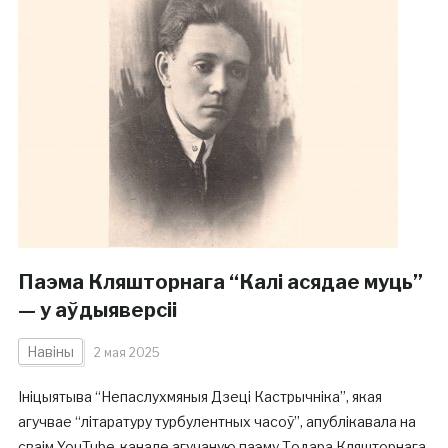
Паэма Кляшторнага “Калі асядае муць”
— у аўдыяверсіі
Навіны
2 мая 2025
Ініцыятыва “Непаслухмяныя Дзеці Кастрычніка”, якая
агучвае “літаратуру турбулентных часоў”, апублікавала на
сваім YouTube-канале агучаную паэму Тодара Кляшторнага