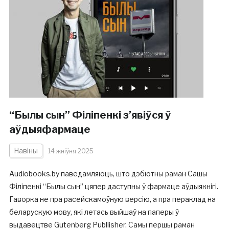
“Былы сын” Філіпенкі з’явіўся ў
аўдыяфармаце
Навіны
14 жніўня 2025
Audiobooks.by паведамляюць, што дэбютны раман Сашы
Філіпенкі “Былы сын” цяпер даступны ў фармаце аўдыякнігі.
Гаворка не пра расейскамоўную версію, а пра пераклад на
беларускую мову, які летась выйшаў на паперы ў
выдавецтве Gutenberg Publlisher. Самы першы раман