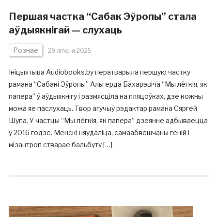
Першая частка “Сабак Эўропы” стала
аўдыякнігай — слухаць
Рознае
29 ліпеня 2025
Ініцыятыва Audiobooks.by ператварыла першую частку
рамана “Сабакі Эўропы” Альгерда Бахарэвіча “Мы лёгкія, як
папера” ў аўдыякнігу і размясціла на пляцоўках, дзе кожны
можа яе паслухаць. Твор агучыў рэдактар рамана Сяргей
Шупа. У частцы “Мы лёгкія, як папера” дзеянне адбываецца
ў 2016 годзе. Менскі няўдаліца, самаабвешчаны геній і
мізантроп стварае бальбуту […]