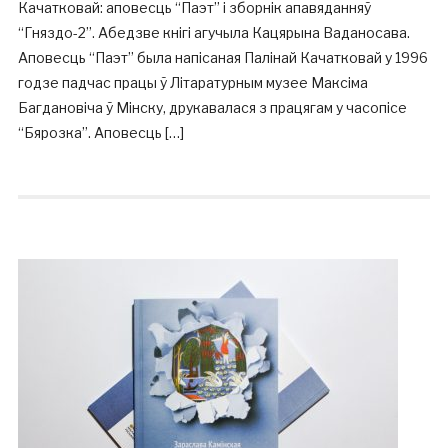
Качатковай: аповесць “Паэт” і зборнік апавяданняў
“Гняздо-2”. Абедзве кнігі агучыла Кацярына Ваданосава.
Аповесць “Паэт” была напісаная Палінай Качатковай у 1996
годзе падчас працы ў Літаратурным музее Максіма
Багдановіча ў Мінску, друкавалася з працягам у часопісе
“Бярозка”. Аповесць […]