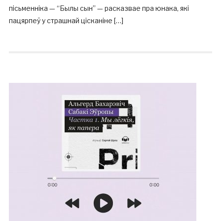
пісьменніка — “Былы сын” — расказвае пра юнака, які
пацярпеў у страшнай цісканіне […]