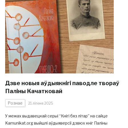
Дзве новыя аўдыякнігі паводле твораў
Паліны Качатковай
Рознае
21 ліпеня 2025
У межах выдавецкай серыі “Кнігі бяз літар” на сайце
Kamunikat.org выйшлі аўдыяверсіі дзвюх кніг Паліны