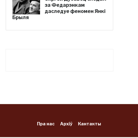
за Федарэнкам
даследуе феномен Янкі
Брыля
Пра нас
Архіў
Кантакты