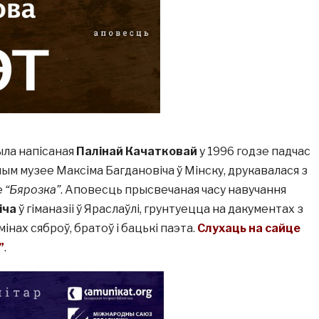
ыла напісаная
Палінай Качатковай
у 1996 годзе падчас
ым музее Максіма Багдановіча ў Мінску, друкавалася з
е
“Бярозка”
. Аповесць прысвечаная часу навучання
іча
ў гіманазіі ў Яраслаўлі, грунтуецца на дакументах з
інах сяброў, братоў і бацькі паэта.
Слухаць на сайце
”
.