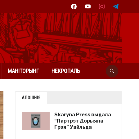
facebook
youtube
instagram
telegram
МАНІТОРЫНГ
НЕКРОПАЛЬ
АПОШНІЯ
Skaryna Press выдала
“Партрэт Дорыяна
Грэя” Уайльда