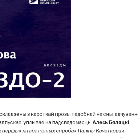
складзены з кароткай прозы падобнай на сны, адчуванн
адпускае, уплывае на падсвядомасць.
Алесь Бяляцкі
х першых літаратурных спробах Паліны Качатковай