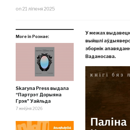
on
21 ліпеня 2025
У межах выдавецк
More in Рознае:
выйшлі аўдыяверсі
зборнік апавядан
Ваданосава.
Skaryna Press выдала
“Партрэт Дорыяна
Грэя” Уайльда
7 жніўня 2026