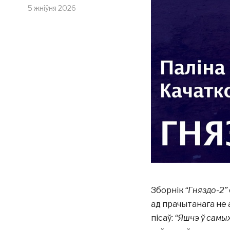
5 жніўня 2026
Зборнік
“Гняздо-2”
ад прачытанага не 
пісаў:
“Яшчэ ў самы