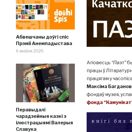
Абвешчаны доўгі спіс
Прэміі Анемпадыстава
6 жніўня 2026
Аповесць
“Паэт”
б
працы ў Літаратурн
працягам у часопіс
Максіма Багданов
фондаў музея, успам
фонда “Камунікат
Перавыдалі
чарадзейныя казкі з
ілюстрацыямі Валерыя
Славука