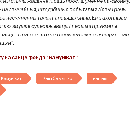
тны стыль, жаданне пісаць проста, уменне па-свойму,
ь на звычайныя, штодзённыя побытавыя з’явы і рэчы.
ае несумненны талент апавядальніка. Ён з ахоплівае і
вагаю, змушае суперажываць. І першыя прыкметы
анасці – гэта тое, што яе творы выклікаюць шэраг тваіх
цый”.
у на сайце фонда “Камунікат”
.
Камунікат
Кнігі без літар
навінкі