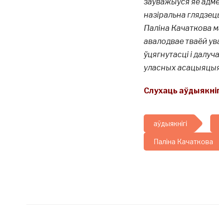
заўважыўся яе адме
назіральна глядзец
Паліна Качаткова м
авалодвае тваёй у
ўцягнутасці і далуч
уласных асацыяцыя
Слухаць аўдыякніг
аўдыякнігі
Паліна Качаткова