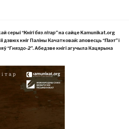
ай серыі
“Кнігі бяз літар”
на сайце Kamunikat.org
і дзвюх кніг Паліны Качатковай: аповесць
“Паэт”
і
няў
“Гняздо-2”
. Абедзве кнігі агучыла Кацярына