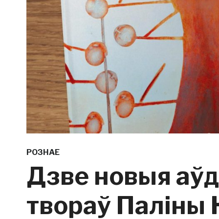
РОЗНАЕ
Дзве новыя аўд
твораў Паліны 