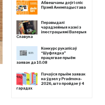
Абвешчаны доўгі спіс
Прэміі Анемпадыстава
Перавыдалі
чарадзейныя казкі з
ілюстрацыямі Валерыя
Славука
Конкурс рукапісаў
“Шуфлядка”
працягвае прыём
заявак да 10.08
Пачаўся прыём заявак
на ўдзел у Pradmova-
2026, што пройдзе ў 4
гарадах