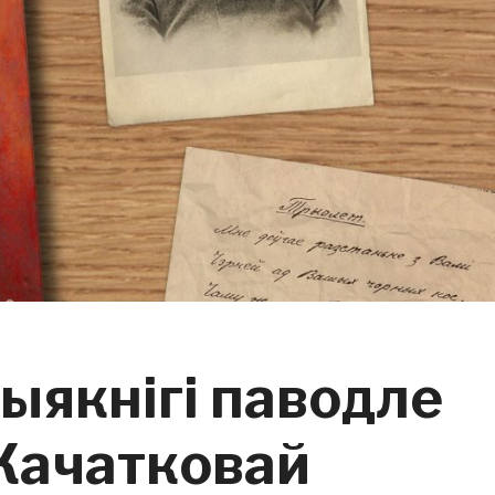
ыякнігі паводле
Качатковай