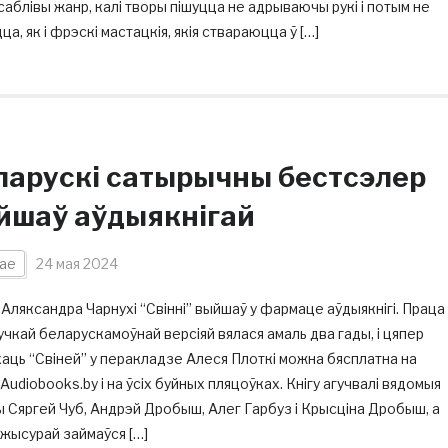
аблівы жанр, калі творы пішуцца не адрываючы рукі і потым не
ца, як і фрэскі мастацкія, якія ствараюцца ў […]
ларускі сатырычны бестсэлер
йшаў аўдыякнігай
ае
24 мая 2024
Аляксандра Чарнухі “Свінні” выйшаў у фармаце аўдыякнігі. Праца
учкай беларускамоўнай версіяй вялася амаль два гады, і цяпер
аць “Свіней” у перакладзе Алеся Плоткі можна бясплатна на
Audiobooks.by і на ўсіх буйных пляцоўках. Кнігу агучвалі вядомыя
 Сяргей Чуб, Андрэй Дробыш, Алег Гарбуз і Крысціна Дробыш, а
жысурай займаўся […]