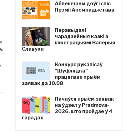
Абвешчаны доўгі спіс
Прэміі Анемпадыстава
Перавыдалі
чарадзейныя казкі з
ад
ілюстрацыямі Валерыя
Славука
а.
Конкурс рукапісаў
у
“Шуфлядка”
працягвае прыём
заявак да 10.08
Пачаўся прыём заявак
на ўдзел у Pradmova-
2026, што пройдзе ў 4
гарадах