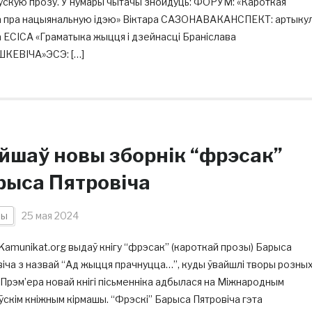
ускую прозу. У нумары чытачы знойдуць: ФОРУМ: «Кароткая
а пра нацыянальную ідэю» Віктара САЗОНАВАКАНСПЕКТ: артыку
 ЕСІСА «Граматыка жыцця і дзейнасці Браніслава
КЕВІЧА»ЭСЭ: […]
йшаў новы зборнік “фрэсак”
рыса Пятровіча
ны
25 мая 2024
amunikat.org выдаў кнігу “фрэсак” (кароткай прозы) Барыса
іча з назвай “Ад жыцця прачнуцца…”, куды ўвайшлі творы розны
 Прэм’ера новай кнігі пісьменніка адбылася на Міжнародным
скім кніжным кірмашы. “Фрэскі” Барыса Пятровіча гэта