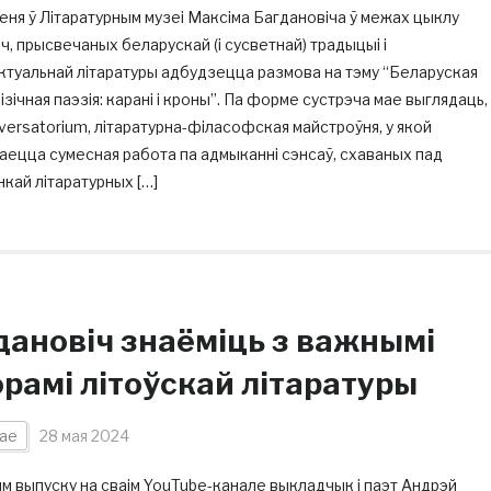
еня ў Літаратурным музеі Максіма Багдановіча ў межах цыклу
ч, прысвечаных беларускай (і сусветнай) традыцыі і
ктуальнай літаратуры адбудзецца размова на тэму “Беларуская
зічная паэзія: карані і кроны”. Па форме сустрэча мае выглядаць,
versatorium, літаратурна-філасофская майстроўня, у якой
ецца сумесная работа па адмыканні сэнсаў, схаваных пад
кай літаратурных […]
дановіч знаёміць з важнымі
орамі літоўскай літаратуры
ае
28 мая 2024
м выпуску на сваім YouTube-канале выкладчык і паэт Андрэй