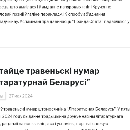
сць, што вылілася і ў выданне папяровых кніг, і ўручэнне
овай прэміі ў галіне перакладу, і ў спробу аб’яднання
адчыкаў. Успамінамі пра дзейнасць “ПрайдзіСвета” падзяліліся ў
тайце травеньскі нумар
ітаратурнай Беларусі”
ны
27 мая 2024
 травеньскі нумар штомесячніка “Літаратурная Беларусь”. У пят
 2024 году выданне традыцыйна друкуе навіны літаратурнага
 рэцэнзіі на новыя кнігі, эсэ і ўспаміны, вершы і свежую