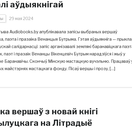
алі аўдыякнігай
ны
29 мая 2024
тыва Audiobooks.by апублікавала запісы выбраных вершаў
а, паэта і празаіка Венанцыя Бутрыма. Гэтая аўдыякніга — прыкл
скай салідарнасці: запіс арганізавалі землякі баранавіцкага паэт
, паэт і празаік Венанцы Вікенцевіч Бутрым нарадзіўся і жыў у
зе Баранавічы. Скончыў Мінскую мастацкую вучэльню. Працаваў 
х майстэрнях мастацкага фонду. Пісаў вершы і прозу, […]
ка вершаў з новай кнігі
ылуцкага на Літрадыё