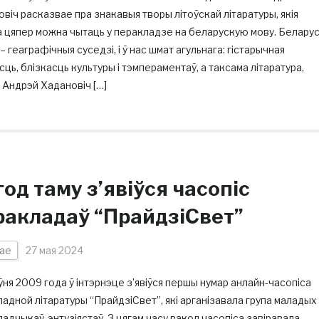
віч расказвае пра знакавыя творы літоўскай літаратуры, якія
 цяпер можна чытаць у перакладзе на беларускую мову. Белару
а – геаграфічныя суседзі, і ў нас шмат агульнага: гістарычная
сць, блізкасць культуры і тэмпераментаў, а таксама літаратура,
 Андрэй Хадановіч […]
год таму з’явіўся часопіс
ракладаў “ПрайдзіСвет”
ае
27 мая 2024
ўня 2009 года ў інтэрнэце з’явіўся першы нумар анлайн-часопіса
адной літаратуры “ПрайдзіСвет”, які арганізавала група маладых
адчыкаў-энтузіястаў. З цягам часу вакол часопіса завіравала