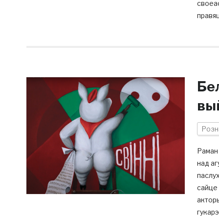
своеас
правяц
Бе
вы
Розн
Раман 
над аг
паслух
сайце 
акторы
гукарэ