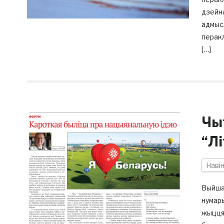
дзейна
адмысл
перакл
[…]
Чы
“Л
Наві
Выйшаў
нумары
жыцця,