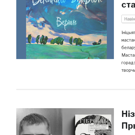
ст
Наві
Ініцыя
мастак
белару
Мастак
горад
творчы
Ніз
Пр