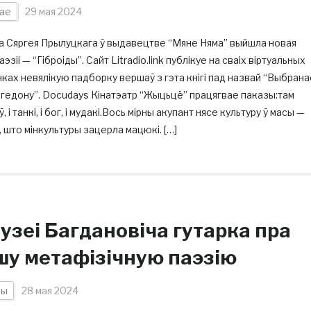
ае
29 мая 2024
а Сяргея Прылуцкага ў выдавецтве “Мяне Няма” выйшла новая
паэзіі — “Гіброіды”. Сайт Litradio.link публікуе на сваіх віртуальных
ках невялікую падборку вершаў з гэта кнігі пад назвай “Выбрана
гедону”. Docudays Кінатэатр “Жыцьцё” працягвае паказы:там
ў, і танкі, і бог, і мудакі.Вось мірны акупант нясе культуру ў масы —
 што мінкультуры зацерла мацюкі. […]
узеі Багдановіча гутарка пра
шу метафізічную паэзію
ны
28 мая 2024