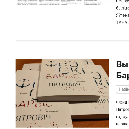
белар
быліц
Яўгена
ТАРАШ
Вы
Ба
Наві
Фонд K
Пятров
гадоў.
варшаў