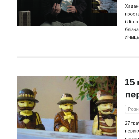
Хадано
проста
і Літв
блізка
лічыць
15 
пе
Розн
27 тра
перакл
перакл