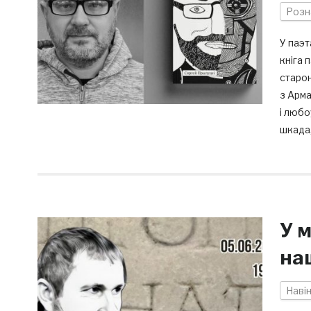
Розн
У паэт
кніга 
старон
з Арма
і любо
шкада,
У м
на
Наві