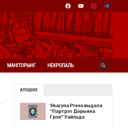
facebook
youtube
instagram
telegram
МАНІТОРЫНГ
НЕКРОПАЛЬ
АПОШНІЯ
Skaryna Press выдала
“Партрэт Дорыяна
Грэя” Уайльда