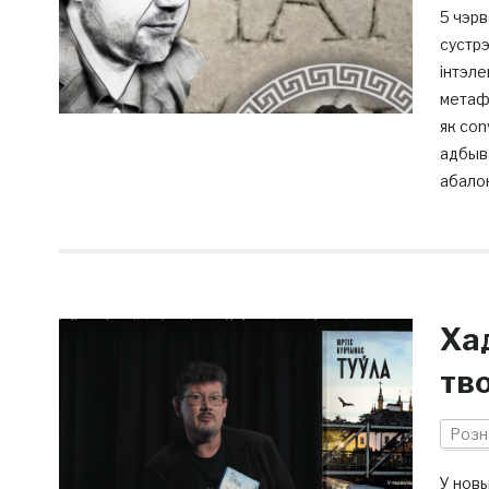
5 чэрв
сустрэ
інтэле
метафі
як con
адбыва
абалон
Ха
тв
Розн
У новы