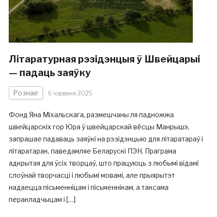
Літаратурная рэзідэнцыя ў Швейцарыі
— падаць заяўку
Рознае
6 чэрвеня 2025
Фонд Яна Міхальскага, размешчаны ля падножжа
швейцарскіх гор Юра ў швейцарскай вёсцы Манрышэ,
запрашае падаваць заяўкі на рэзідэнцыю для літаратараў і
літаратарак, паведамляе Беларускі ПЭН. Праграма
адкрытая для ўсіх творцаў, што працуюць з любымі відамі
слоўнай творчасці і любымі мовамі, але прыярытэт
надаецца пісьменніцам і пісьменнікам, а таксама
перакладчыцам і […]