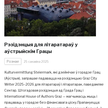
Рэзідэнцыя для літаратараў у
аўстрыйскім Грацы
Рознае
25 сакавіка 2025
Kulturvermittlung Steiermark, які дзейнічае ў горадзе Грац
(Аўстрыя), запрашае падавацца на рэзідэнцыю Graz City
Writer 2025–2026 для літаратараў і літаратарак, паведамляе
Сектар. Штогадовая рэзідэнцыя ад Града Грац і
International House of Authors Graz — магчымасць жыць і
працаваць у горадзе без фінансавага ціску.Прапануецца: