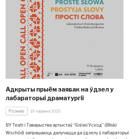
Адкрыты прыём заявак на ўдзел у
лабараторыі драматургіі
Рознае
19 чэрвеня 2025
BY Teatr і Таварыства артыстаў “Блізкі Усход” (Bliski
Wschód) запрашаюць далучацца да ўдзелу ў лабараторыі