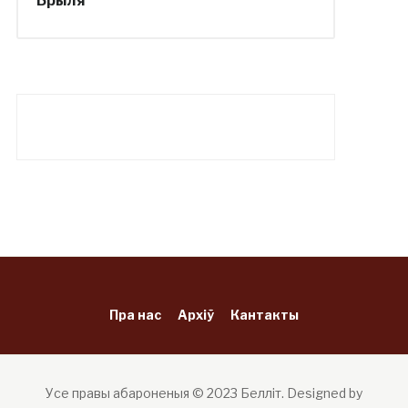
Брыля
Пра нас
Архіў
Кантакты
Усе правы абароненыя © 2023 Белліт.
Designed by