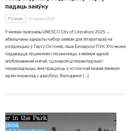
падаць заяўку
Рознае
13 лютага 2025
У межах праграмы UNESCO City of Literature 2025 —
абвешчаны адкрыты набор заявак для літаратараў на
рэзідэнцыю ў Тарту (Эстонія), піша Беларускі ПЭН. Хто можа
падавацца: пісьменнікі і пісьменніцы з мінімум адной
апублікаванай кнігай, сцэнаром ці перакладчыкі і
перакладчыцы, якія працуюць з эстонскай мовай (мінімум
адзін пераклад у даробку). Валоданне […]