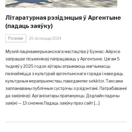
Літаратурная рэзідэнцыя ў Аргентыне
(падаць заяўку)
Рознае
26 лістапада 2024
Музей лацінаамерыканскага мастацтва ў Буэнас-Айрэсе
запрашае пісьменікаў папрацаваць у Аргентыне. Цягам 5
тыдняў у 2025 годзе аўтары атрымаюць магчымасць
пазнаёміцца з культурай аргентынскага горада і наведаць
культурныя мерапрыемствы, паведамляе sekktor. Таксама
запланаваны публічныя сустрэчы з рзідэнтамі. Патрабаванні
да заяўнікаў: Арганізатары прапануюць: Дэдлайн падачы
заяўкі — 13 снежня.Падаць заяўку праз сайт […]