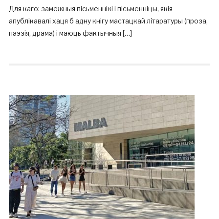
Для каго: замежныя пісьменнікі і пісьменніцы, якія
апублікавалі хаця б адну кнігу мастацкай літаратуры (проза,
паэзія, драма) і маюць фактычныя […]