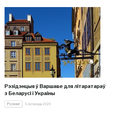
Рэзідэнцыя ў Варшаве для літаратараў
з Беларусі і Украіны
Рознае
5 лістапада 2024