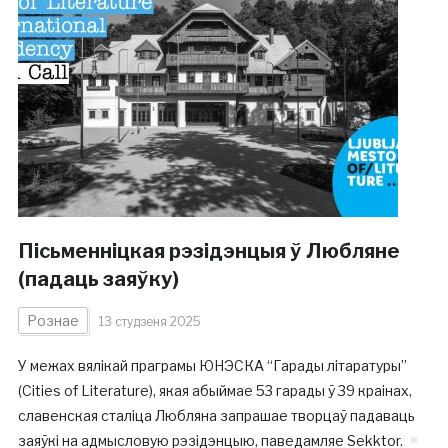
Пісьменніцкая рэзідэнцыя ў Любляне
(падаць заяўку)
Рознае
13 студзеня 2025
У межах вялікай праграмы ЮНЭСКА “Гарады літаратуры”
(Cities of Literature), якая абыймае 53 гарады ў 39 краінах,
славенская сталіца Любляна запрашае творцаў падаваць
заяўкі на адмысловую рэзідэнцыю, паведамляе Sekktor.