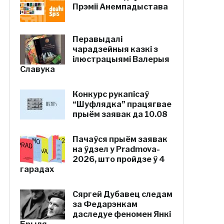
Прэміі Анемпадыстава
Перавыдалі
чарадзейныя казкі з
ілюстрацыямі Валерыя
Славука
Конкурс рукапісаў
“Шуфлядка” працягвае
прыём заявак да 10.08
Пачаўся прыём заявак
на ўдзел у Pradmova-
2026, што пройдзе ў 4
гарадах
Сяргей Дубавец следам
за Федарэнкам
даследуе феномен Янкі