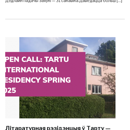
Дэдлайн падачы заяўкі — 31 сакавіка.Даведацца больш […]
Літаратурная рэзідэнцыя ў Тарту —