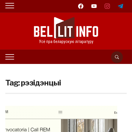
facebook
youtube
instagram
telegram
Усё пра беларускую літаратуру
Tag:
рэзідэнцыі