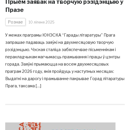
Прыём заявак на творчую рэзідэнцыю ў
Празе
Рознае
10 ліпеня 2025
У межах праграмы ЮНЭСКА “Гарады літаратуры” Прага
запрашае падаваць заяўкі на двухмесяцовую творчую
рэзідэнцыю. Чэская сталіца забяспечвае пісьменнікам і
перакладчыкам магчымасць пражывання і працы ў цэнтры
горада. Заяўкі прымаюцца на восем двухмесяцовых
праграм 2026 году, якія пройдуць у наступных месяцах:
Выдаткі на дарогу і пражыванне пакрывае Горад літаратуры
Прага, таксама […]