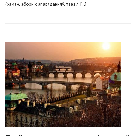
(раман, зборнік апавяданняў, паэзія, […]