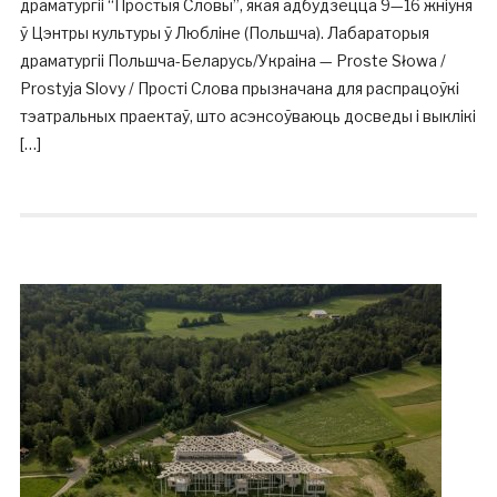
драматургіі “Простыя Словы”, якая адбудзецца 9—16 жніўня
ў Цэнтры культуры ў Любліне (Польшча). Лабараторыя
драматургіі Польшча-Беларусь/Украіна — Proste Słowa /
Prostyja Slovy / Прості Слова прызначана для распрацоўкі
тэатральных праектаў, што асэнсоўваюць досведы і выклікі
[…]