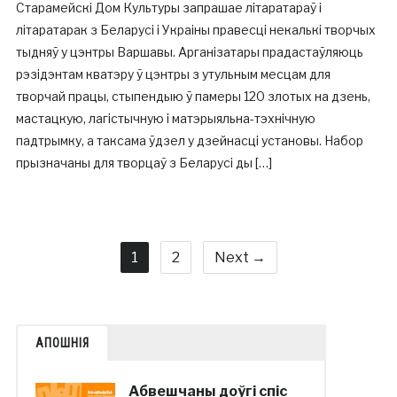
Старамейскі Дом Культуры запрашае літаратараў і
літаратарак з Беларусі і Украіны правесці некалькі творчых
тыдняў у цэнтры Варшавы. Арганізатары прадастаўляюць
рэзідэнтам кватэру ў цэнтры з утульным месцам для
творчай працы, стыпендыю ў памеры 120 злотых на дзень,
мастацкую, лагістычную і матэрыяльна-тэхнічную
падтрымку, а таксама ўдзел у дзейнасці установы. Набор
прызначаны для творцаў з Беларусі ды […]
1
2
Next →
АПОШНІЯ
Абвешчаны доўгі спіс