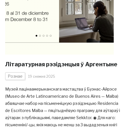
Літаратурная рэзідэнцыя ў Аргентыне
Рознае
19 снежня 2025
Музей лацінаамерыканскага мастацтва ў Буэнас-Айрэсе
(Museo de Arte Latinoamericano de Buenos Aires — Malba)
абвяшчае набор на пісьменніцкую рэзідэнцыю Residencia
de Escritores Malba — пяцітыднёвую праграму для аўтараў і
аўтарак з публікацыямі, паведамляе Sekktor. ◉ Для каго:
пісьменнікі/-цы, якія маюць не менш за 3 выдадзеныя кнігі