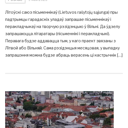
Літоўскі саюз пісьменнікаў (Lietuvos rašytojų sąjunga) пры
падтрымцы гарадаскіх уладаў запрашае пісьменнікаў і
перакладчыкаў на творчую рэзідэнцыю ў Вільні. Да ўдзелу
запрашаюцца літаратары (пісьменнікі і перакладчыкі).
Перавага будзе аддавацца тым, у каго праект звязаны з
Літвой або Вільняй. Сама рэзідэнцыя месяцовая, у выпадку
запрашэння можна будзе абраць верасень ці кастрычнік […]