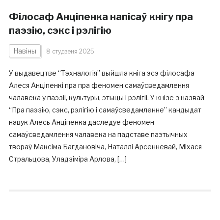
Філосаф Анціпенка напісаў кнігу пра
паэзію, сэкс і рэлігію
Навіны
8 студзеня 2025
У выдавецтве “Тэхналогія” выйшла кніга эсэ філосафа
Алеся Анціпенкі пра пра феномен самаўсведамлення
чалавека ў паэзіі, культуры, этыцы і рэлігіі. У кнізе з назвай
“Пра паэзію, сэкс, рэлігію і самаўсведамленне” кандыдат
навук Алесь Анціпенка даследуе феномен
самаўсведамлення чалавека на падставе паэтычных
твораў Максіма Багдановіча, Наталлі Арсенневай, Міхася
Стральцова, Уладзіміра Арлова, […]