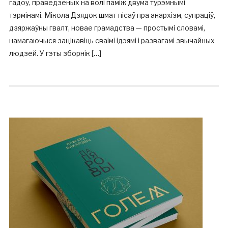
гадоў, праведзеных на волі паміж двума турэмнымі
тэрмінамі. Мікола Дзядок шмат пісаў пра анархізм, супраціў,
дзяржаўны гвалт, новае грамадства — простымі словамі,
намагаючыся зацікавіць сваімі ідэямі і развагамі звычайных
людзей. У гэты зборнік […]