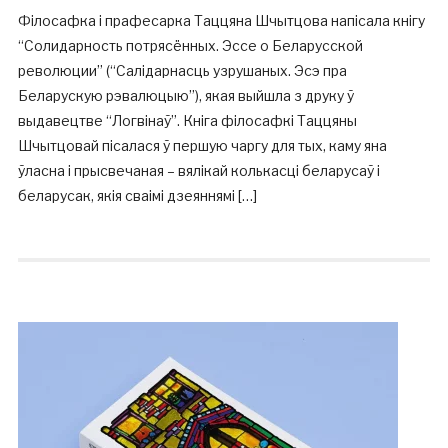
Філосафка і прафесарка Таццяна Шчытцова напісала кнігу
“Солидарность потрясённых. Эссе о Беларусской
революции” (“Салідарнасць узрушаных. Эсэ пра
Беларускую рэвалюцыю”), якая выйшла з друку ў
выдавецтве “Логвінаў”. Кніга філосафкі Таццяны
Шчытцовай пісалася ў першую чаргу для тых, каму яна
ўласна і прысвечаная – вялікай колькасці беларусаў і
беларусак, якія сваімі дзеяннямі […]