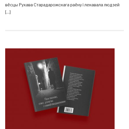
вёсцы Рухава Старадарожскага раёну і лекавала людзей
[…]