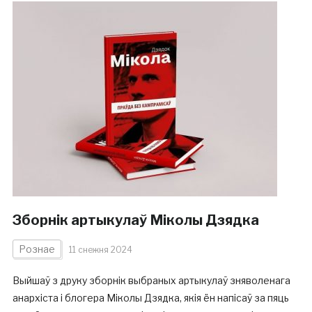
Зборнік артыкулаў Міколы Дзядка
Рознае
11 снежня 2024
Выйшаў з друку зборнік выбраных артыкулаў зняволенага
анархіста і блогера Міколы Дзядка, якія ён напісаў за пяць