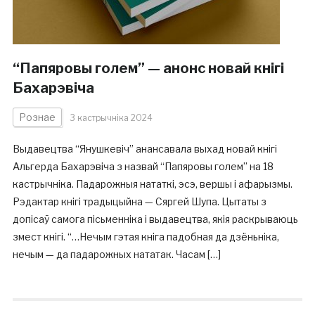
“Папяровы голем” — анонс новай кнігі
Бахарэвіча
Рознае
3 кастрычніка 2024
Выдавецтва “Янушкевіч” анансавала выхад новай кнігі
Альгерда Бахарэвіча з назвай “Папяровы голем” на 18
кастрычніка. Падарожныя нататкі, эсэ, вершы і афарызмы.
Рэдактар кнігі традыцыйна — Сяргей Шупа. Цытаты з
допісаў самога пісьменніка і выдавецтва, якія раскрываюць
змест кнігі. “…Нечым гэтая кніга падобная да дзёньніка,
нечым — да падарожных нататак. Часам […]