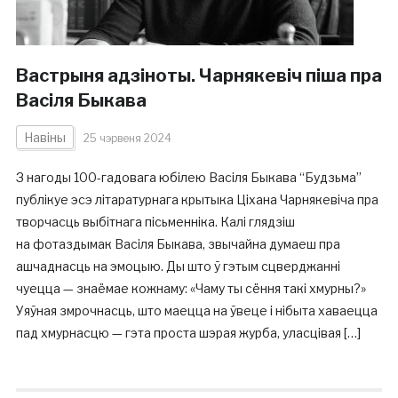
Вастрыня адзіноты. Чарнякевіч піша пра
Васіля Быкава
Навіны
25 чэрвеня 2024
З нагоды 100-гадовага юбілею Васіля Быкава “Будзьма”
публікуе эсэ літаратурнага крытыка Ціхана Чарнякевіча пра
творчасць выбітнага пісьменніка. Калі глядзіш
на фотаздымак Васіля Быкава, звычайна думаеш пра
ашчаднасць на эмоцыю. Ды што ў гэтым сцверджанні
чуецца — знаёмае кожнаму: «Чаму ты сёння такі хмурны?»
Уяўная змрочнасць, што маецца на ўвеце і нібыта хаваецца
пад хмурнасцю — гэта проста шэрая журба, уласцівая […]