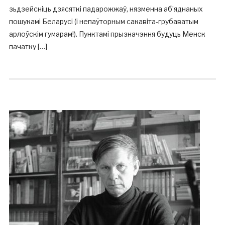
зьдзейсніць дзясяткі падарожжаў, нязменна аб’яднаных
пошукамі Беларусі (і непаўторным сакавіта-грубаватым
арлоўскім гумарам!). Пунктамі прызначэння будуць Менск
пачатку […]