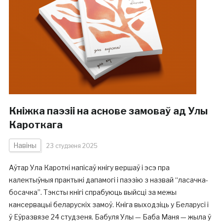
Кніжка паэзіі на аснове замоваў ад Улы
Кароткага
Навіны
23 студзеня 2025
Аўтар Ула Кароткі напісаў кнігу вершаў і эсэ пра
калектыўныя практыкі дапамогі і паэзію з назвай “ласачка-
босачка”. Тэксты кнігі спрабуюць выйсці за межы
кансервацыі беларускіх замоў. Кніга выходзіць у Беларусі і
ў Еўразвязе 24 студзеня. Бабуля Улы — Баба Маня — жыла ў