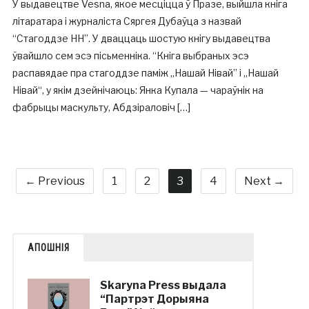
У выдавецтве Vesna, якое месціцца ў Празе, выйшла кніга
літаратара і журналіста Сяргея Дубаўца з назвай
“Стагоддзе НН”. У дваццаць шостую кнігу выдавецтва
ўвайшло сем эсэ пісьменніка. “Кніга выбраных эсэ
распавядае пра стагоддзе паміж „Нашай Нівай” і „Нашай
Нівай“, у якім дзейнічаюць: Янка Купала — чараўнік на
фабрыцы маскульту, Абдзіраловіч […]
← Previous
1
2
3
4
Next →
АПОШНІЯ
Skaryna Press выдала
“Партрэт Дорыяна