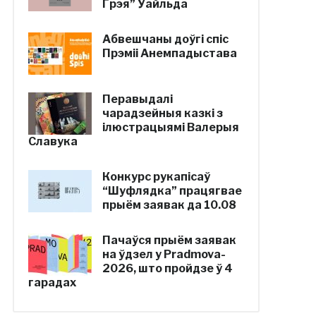
Грэя” Уайльда
Абвешчаны доўгі спіс
Прэміі Анемпадыстава
Перавыдалі
чарадзейныя казкі з
ілюстрацыямі Валерыя
Славука
Конкурс рукапісаў
“Шуфлядка” працягвае
прыём заявак да 10.08
Пачаўся прыём заявак
на ўдзел у Pradmova-
2026, што пройдзе ў 4
гарадах