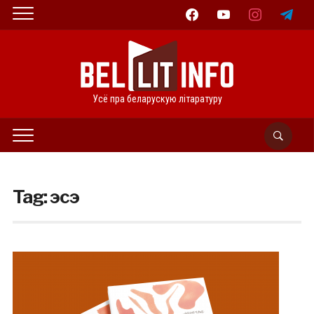
facebook
youtube
instagram
telegram
Усё пра беларускую літаратуру
Tag:
эсэ