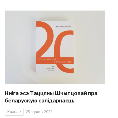
Кніга эсэ Таццяны Шчытцовай пра
беларускую салідарнасць
Рознае
25 верасня 2024