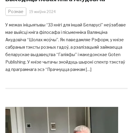
Рознае
19 жніўня 2024
У межах ініцыятывы “33 кнігі для іншай Беларусі” неўзабаве
мае выйсці кніга філосафа і пісьменніка Валянціна
Акудовіча “Шолах моўчы”. Як паведамляе Рэформ, у кнізе
сабраныя тэксты розных гадоў, а рэалізацыяй займаецца
беларускае выдавецтва “Галіяфы” і македонскае Goten
Publishing. У кнізе чытачы знойдуць шырокі спектр тэкстаў
ад праграмнага эсэ “Прачнуцца ранкам […]