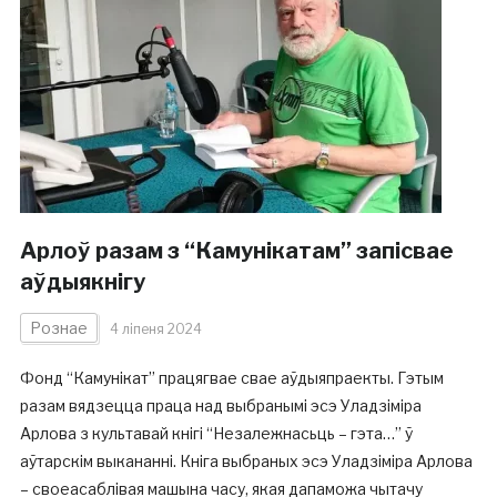
Арлоў разам з “Камунікатам” запісвае
аўдыякнігу
Рознае
4 ліпеня 2024
Фонд “Камунікат” працягвае свае аўдыяпраекты. Гэтым
разам вядзецца праца над выбранымі эсэ Уладзіміра
Арлова з культавай кнігі “Незалежнасьць – гэта…” ў
аўтарскім выкананні. Кніга выбраных эсэ Уладзіміра Арлова
– своеасаблівая машына часу, якая дапаможа чытачу