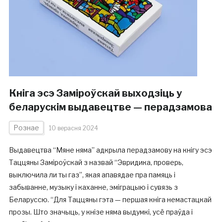
Кніга эсэ Заміроўскай выходзіць у
беларускім выдавецтве — перадзамова
Рознае
10 верасня 2024
Выдавецтва “Мяне няма” адкрыла перадзамову на кнігу эсэ
Таццяны Заміроўскай з назвай “Эвридика, проверь,
выключила ли ты газ”, якая апавядае пра памяць і
забыванне, музыку і каханне, эміграцыю і сувязь з
Беларуссю. “Для Таццяны гэта — першая кніга немастацкай
прозы. Што значыць, у кнізе няма выдумкі, усё праўда і