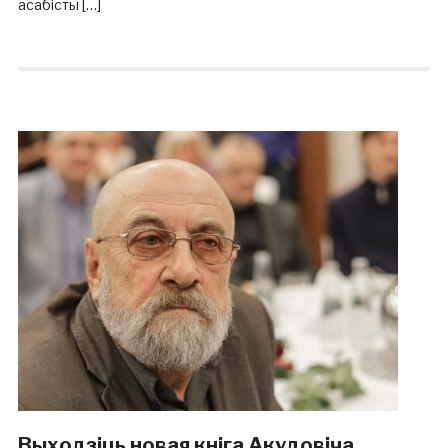
асабісты […]
Выходзіць новая кніга Акудовіча