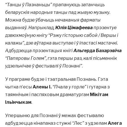
“Танцы ў Пазнаньцы” прапануюць затанчыць
беларускія народныя танцы пад жывую музыку.
Можна будзе ўбачыць нечаканыя фарматы
выданняў. Напрыклад,
Юлія Цімафеева
прэзентуе
дзвюхмоўную кнігу “Рэжу гісторыю сабой / Вершы і
калажы”, дзе аўтарка выступае і ў іпастасі мастачкі.
Адбудзецца прэзентацыя кнігі
Альгерда Бахарэвіча
“Папяровы Голем”, гэта першы раз, калі пісьменнік
удзельнічае ў фестывалі ў Познані”
.
У праграме будзе і тэатральная Познань. Гэта
чытка п’есы
Алены І.
“Пчала у горле”
і гутарка з
таямнічым і паспяховым драматургам
Мікітам
Ільінчыкам
.
Упершыню для Познані ў межах фестывалю
адбудзецца кінапаказ стужкі
“Лес”
з удзелам
Алега