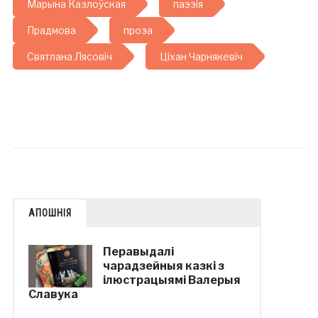
Марына Казлоўская
паэзія
Прадмова
проза
Святлана Лясовіч
Ціхан Чарнякевіч
АПОШНІЯ
Перавыдалі
чарадзейныя казкі з
ілюстрацыямі Валерыя
Славука