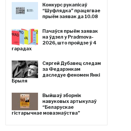
Конкурс рукапісаў
“Шуфлядка” працягвае
прыём заявак да 10.08
Пачаўся прыём заявак
на ўдзел у Pradmova-
2026, што пройдзе ў 4
гарадах
Сяргей Дубавец следам
за Федарэнкам
даследуе феномен Янкі
Брыля
Выйшаў зборнік
навуковых артыкулаў
“Беларускае
гістарычнае мовазнаўства”