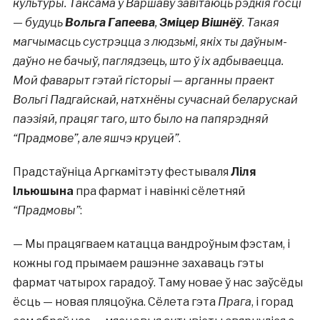
культуры. Таксама ў Варшаву завітаюць рэдкія госці
— будуць
Вольга Гапеева
,
Зміцер Вішнёў
. Такая
магчымасць сустрэцца з людзьмі, якіх ты даўным-
даўно не бачыў, паглядзець, што ў іх адбываецца.
Мой фаварыт гэтай гісторыі — арганны праект
Вольгі Падгайскай, натхнёны сучаснай беларускай
паэзіяй, працяг таго,
што было на папярэдняй
“Прадмове”, але яшчэ круцей”
.
Прадстаўніца Аргкамітэту фестываля
Ліля
Ільюшына
пра фармат і навінкі сёлетняй
“Прадмовы”
:
— Мы працягваем катацца вандроўным фэстам, і
кожны год прымаем рашэнне захаваць гэты
фармат чатырох гарадоў. Таму новае ў нас заўсёды
ёсць — новая пляцоўка. Сёлета гэта
Прага
, і горад