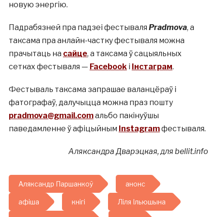
новую энергію.
Падрабязней пра падзеі фестываля
Pradmova
, а
таксама пра анлайн-частку фестываля можна
прачытаць на
сайце
, а таксама ў сацыяльных
сетках фестываля —
Facebook
і
Інстаграм
.
Фестываль таксама запрашае валанцёраў і
фатографаў, далучыцца можна праз пошту
pradmova@gmail.com
альбо пакінуўшы
паведамленне ў афіцыйным
Instagram
фестываля.
Аляксандра Дварэцкая, для bellit.info
Аляксандр Паршанкоў
анонс
афіша
кнігі
Ліля Ільюшына