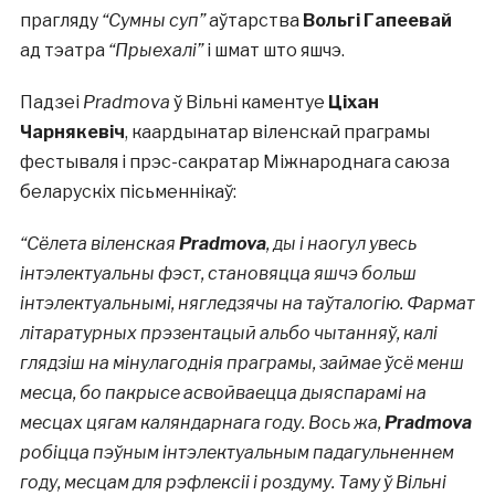
прагляду
“Сумны суп”
аўтарства
Вольгі Гапеевай
ад тэатра
“Прыехалі”
і шмат што яшчэ.
Падзеі
Pradmova
ў Вільні каментуе
Ціхан
Чарнякевіч
, каардынатар віленскай праграмы
фестываля і прэс-сакратар Міжнароднага саюза
беларускіх пісьменнікаў:
“Сёлета віленская
Pradmova
, ды і наогул увесь
інтэлектуальны фэст, становяцца яшчэ больш
інтэлектуальнымі, нягледзячы на таўталогію. Фармат
літаратурных прэзентацый альбо чытанняў, калі
глядзіш на мінулагоднія праграмы, займае ўсё менш
месца, бо пакрысе асвойваецца дыяспарамі на
месцах цягам каляндарнага году. Вось жа,
Pradmova
робіцца пэўным інтэлектуальным падагульненнем
году, месцам для рэфлексіі і роздуму. Таму ў Вільні