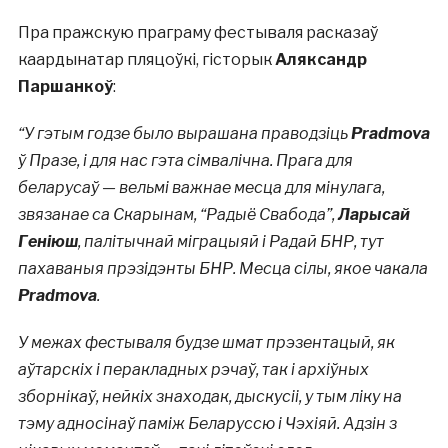
Пра пражскую праграму фестываля расказаў
каардынатар пляцоўкі, гісторык
Аляксандр
Паршанкоў
:
“У
гэтым годзе было вырашана праводзіць
Pradmova
ў Празе, і для нас гэта сімвалічна. Прага для
беларусаў — вельмі важнае месца для мінулага,
звязанае са Скарынам, “Радыё Свабода”,
Ларысай
Геніюш
, палітычнай міграцыяй і Радай БНР, тут
пахаваныя прэзідэнты БНР. Месца сілы, якое чакала
Pradmova
.
У межах фестываля будзе шмат прэзентацый, як
аўтарскіх і перакладных рэчаў, так і архіўных
зборнікаў, нейкіх знаходак, дыскусіі, у тым ліку на
тэму адносінаў паміж Беларуссю і Чэхіяй. Адзін з