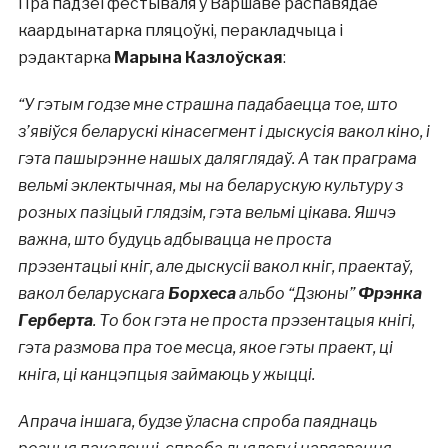
Пра падзеі фестываля ў Варшаве распавядае
каардынатарка пляцоўкі, перакладчыца і
рэдактарка
Марына Казлоўская
:
“У
гэтым годзе мне страшна падабаецца тое, што
з’явіўся беларускі кінасегмент і дыскусія вакол кіно, і
гэта пашырэнне нашых даляглядаў. А так праграма
вельмі эклектычная, мы на беларускую культуру з
розных пазіцый глядзім, гэта вельмі цікава. Яшчэ
важна, што будуць адбывацца не проста
прэзентацыі кніг, але дыскусіі вакол кніг, праектаў,
вакол беларускага
Борхеса
альбо “Дзюны”
Фрэнка
Герберта
. То бок гэта не проста прэзентацыя кнігі,
гэта размова пра тое месца, якое гэты праект, ці
кніга, ці канцэпцыя займаюць у жыцці.
Апрача іншага, будзе ўласна спроба паяднаць