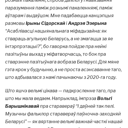
розныя пакаленні, спроба дыялогу і навязвання
паразумення паміж рознымі пакаленнямі, паміж
аўтарам і выдаўцом. Мне падабаецца канцэпцыя
размовы
Ірыны Сідорскай
і
Андрэя Эзерына
“Асаблівасці нацыянальнага міфадызайна: як
ствараць агульную Беларусь, а не змагацца за яе
інтэрпрэтацыі?”, бо гаворка пойдзе пра нейкі
пазітыўны выхад у міфатворчасць, то бок пра
стварэнне пазітыўнага вобраза Беларусі. Для мяне
гэта крок у будучыню, а не проста асэнсаванне таго,
што адбывалася з намі пачынаючы з 2020-га году.
Што яшчэ вельмі цікава — падкрэсленне таго, пра
што мы мала ведаем. Напрыклад, імпрэза
Вольгі
Барышнікавай
пра старавераў “І даўней так пелі.
Музычны фальклор старавераў паўночна-заходняй
Беларусі” — як вяртанне вельмі важнай часткі нашай