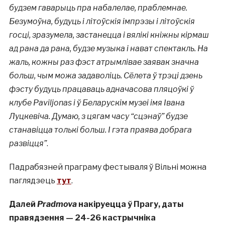
будзем гаварыць пра набалелае, праблемнае.
Безумоўна, будуць і літоўскія імпрэзы і літоўскія
госці, зразумела, застанецца і вялікі кніжны кірмаш
ад рана да рана, будзе музыка і нават спектакль. На
жаль, кожны раз фэст атрымлівае заявак значна
больш, чым можа задаволіць. Сёлета ў трэці дзень
фэсту будуць працаваць адначасова пляцоўкі ў
клубе Paviljonas і ў Беларускім музеі імя Івана
Луцкевіча. Думаю, з цягам часу “сцэнаў” будзе
станавіцца толькі больш. І гэта праява добрага
развіцця”
.
Падрабязней праграму фестываля ў Вільні можна
паглядзець
тут
.
Далей
Pradmova
накіруецца ў Прагу, даты
правядзення — 24-26 кастрычніка