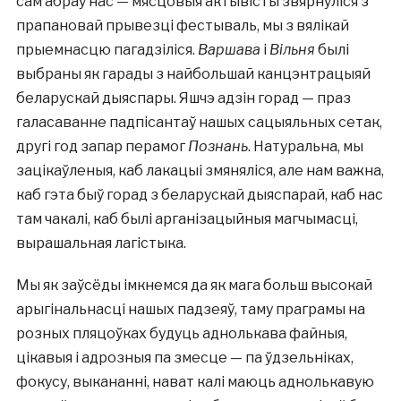
сам абраў нас — мясцовыя актывісты звярнуліся з
прапановай прывезці фестываль, мы з вялікай
прыемнасцю пагадзіліся.
Варшава
і
Вільня
былі
выбраны як гарады з найбольшай канцэнтрацыяй
беларускай дыяспары. Яшчэ адзін горад — праз
галасаванне падпісантаў нашых сацыяльных сетак,
другі год запар перамог
Познань
. Натуральна, мы
зацікаўленыя, каб лакацыі змяняліся, але нам важна,
каб гэта быў горад з беларускай дыяспарай, каб нас
там чакалі, каб былі арганізацыйныя магчымасці,
вырашальная лагістыка.
Мы як заўсёды імкнемся да як мага больш высокай
арыгінальнасці нашых падзеяў, таму праграмы на
розных пляцоўках будуць аднолькава файныя,
цікавыя і адрозныя па змесце — па ўдзельніках,
фокусу, выкананні, нават калі маюць аднолькавую