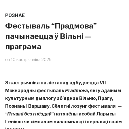
РОЗНАЕ
Фестываль “Прадмова”
пачынаецца ў Вільні —
праграма
on
10 кастрычніка 2025
З кастрычніка па лістапад адбудзецца VII
Міжнародны фестываль
Pradmova
, які ў адзіным
культурным дыялогу аб’яднае Вільню, Прагу,
Познань і Варшаву. Сёлетні лозунг фестываля —
“Птушкі без гнёздаў”
натхнёны асобай Ларысы
Геніюш як сімвалам нязломнасці і вернасці сваім