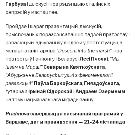
Гарбуза
і дыскусіі пра рэцэпцыю сталінскіх
рэпрэсій у мастацтве.
Пройдзе і шэраг прэзентацый, дыскусій,
прысвечаных пераасэнсаванню падзей пратэстаў і
рэвалюцый, адчуванняў людзей у постсітуацыі, а
менавіта кнігі-архіва
“Descent into the marsh”
: пра
пратэсты ў Ганконгу і Беларусі
Лесі Пчолкі
,
“Мы
ідзём на Марш!”
Севярына Квяткоўскага
,
“Абуджэнне Беларусі: штудыі з фенаменалогіі
рэвалюцыі”
Паўла Баркоўскага
,
Гняздоўскага
,
гутарка з
Ірынай Сідорскай
і
Андрэем Эзерыным
на тэму нацыянальнага міфадызайну.
Pradmova
завершыцца насычанай праграмай у
Варшаве, даты правядзення — 21-24 лістапада