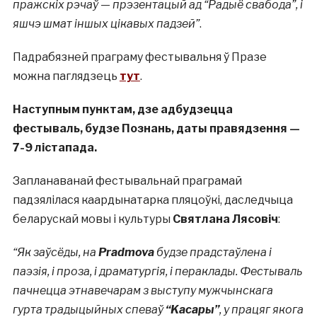
пражскіх рэчаў — прэзентацый ад “Радыё свабода”, і
яшчэ шмат іншых цікавых падзей”
.
Падрабязней праграму фестывальня ў Празе
можна паглядзець
тут
.
Наступным пунктам, дзе адбудзецца
фестываль, будзе Познань, даты правядзення —
7-9 лістапада.
Запланаванай фестывальнай праграмай
падзялілася каардынатарка пляцоўкі, даследчыца
беларускай мовы і культуры
Святлана Лясовіч
:
“Як заўсёды, на
Pradmova
будзе прадстаўлена і
паэзія, і проза, і драматургія, і пераклады. Фестываль
пачнецца этнавечарам з выступу мужчынскага
гурта традыцыйных спеваў
“Kaсары”
, у працяг якога