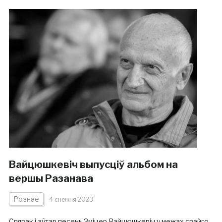
Вайцюшкевіч выпусціў альбом на
вершы Разанава
Рознае
4 снежня 2023
Спявак і аўтар песень Зміцер Вайцюшкевіч у межах свайго