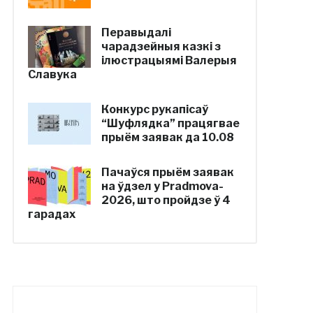
Перавыдалі
чарадзейныя казкі з
ілюстрацыямі Валерыя
Славука
Конкурс рукапісаў
“Шуфлядка” працягвае
прыём заявак да 10.08
Пачаўся прыём заявак
на ўдзел у Pradmova-
2026, што пройдзе ў 4
гарадах