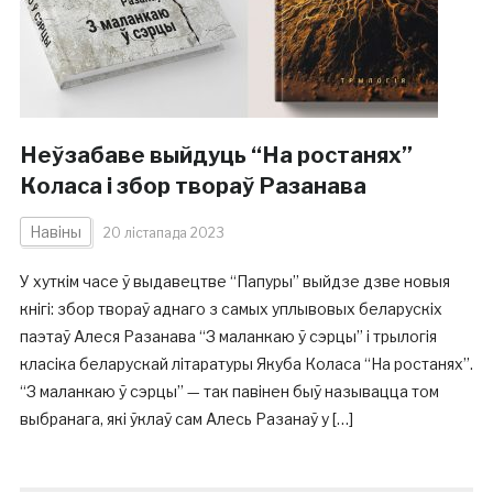
Неўзабаве выйдуць “На ростанях”
Коласа і збор твораў Разанава
Навіны
20 лістапада 2023
У хуткім часе ў выдавецтве “Папуры” выйдзе дзве новыя
кнігі: збор твораў аднаго з самых уплывовых беларускіх
паэтаў Алеся Разанава “З маланкаю ў сэрцы” і трылогія
класіка беларускай літаратуры Якуба Коласа “На ростанях”.
“З маланкаю ў сэрцы” — так павінен быў называцца том
выбранага, які ўклаў сам Алесь Разанаў у […]