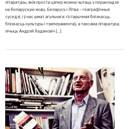
літаратуры, якія проста цяпер можна чытаць у перакладзе
на беларускую мову. Беларусь і Літва – геаграфічныя
суседзі, і ў нас шмат агульнага: гістарычная блізкасць,
блізкасць культуры і тэмпераментаў, а таксама літаратура,
лічыць Андрэй Хадановіч […]