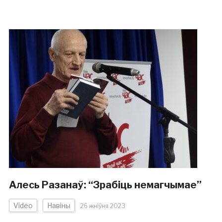
Алесь Разанаў: “Зрабіць немагчымае”
Video
Навіны
26 жніўня 2023