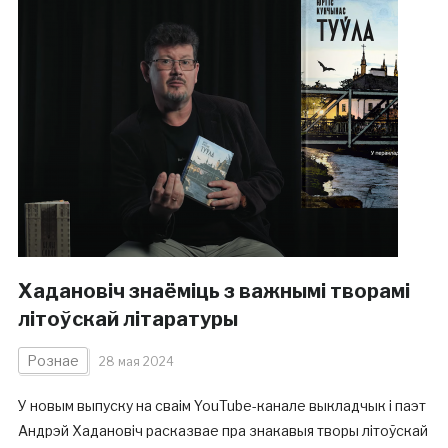
Хадановіч знаёміць з важнымі творамі
літоўскай літаратуры
Рознае
28 мая 2024
У новым выпуску на сваім YouTube-канале выкладчык і паэт
Андрэй Хадановіч расказвае пра знакавыя творы літоўскай