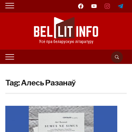
facebook
youtube
instagram
telegram
Усё пра беларускую літаратуру
Tag:
Алесь Разанаў