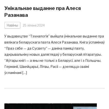
Унікальнае выданне пра Алеся
Разанава
Навіны
25 ліпеня 2024
У выдавецтве “Тэхналогія” выйшла ўнікальнае выданне пра
вялікага беларускага паэта Алеся Разанава. Кніга ўспамінаў
“Праз сябе — да Сусвету” — даніна памяці паэту,
адкрывальніку новых даляглядаў у беларускай літаратуры.
“Аўтары кнігі — а яны не толькі з Беларусі, але і з Польшчы,
Германіі, Швейцарыі, Літвы, Расіі — дзеляцца сваімі
ўспамінамі […]