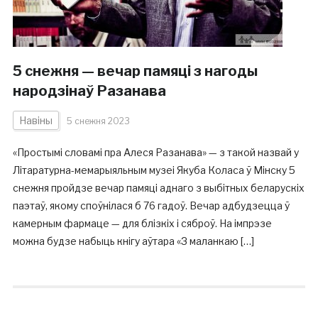
5 снежня — вечар памяці з нагоды
народзінаў Разанава
Навіны
5 снежня 2023
«Простымі словамі пра Алеся Разанава» — з такой назвай у
Літаратурна-мемарыяльным музеі Якуба Коласа ў Мінску 5
снежня пройдзе вечар памяці аднаго з выбітных беларускіх
паэтаў, якому споўнілася б 76 гадоў. Вечар адбудзецца ў
камерным фармаце — для блізкіх і сяброў. На імпрэзе
можна будзе набыць кнігу аўтара «З маланкаю […]