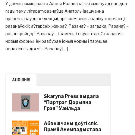
У дзень памяці паэта Алеся Разанава, які сышоў ад нас два
гады таму, літаратуразнаўца Анатоль Івашчанка
прэзентаваў дзве лекцыі, прысвечаныя аналізу творчасці і
разанаўскіх аўтарскіх жанраў. Разанаў – загадка. Разанаў –
разэнкрэйцэр. Разанаў – і камень, і скульптар. Ствараючы
новыя формы, ён разбурае існыя нормы і парушае
непахісныя догмы. Разанаў […]
АПОШНІЯ
Skaryna Press выдала
“Партрэт Дорыяна
Грэя” Уайльда
Абвешчаны доўгі спіс
Прэміі Анемпадыстава