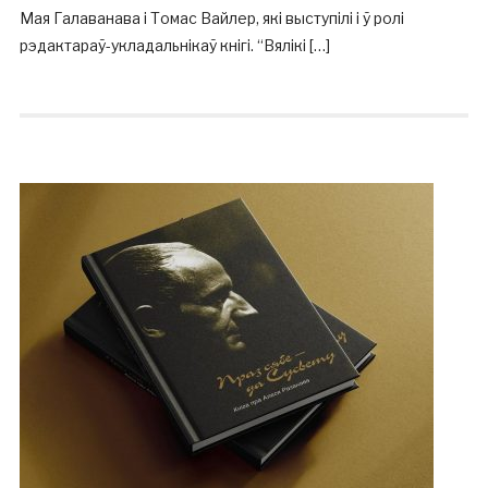
Мая Галаванава і Томас Вайлер, які выступілі і ў ролі
рэдактараў-укладальнікаў кнігі. “Вялікі […]