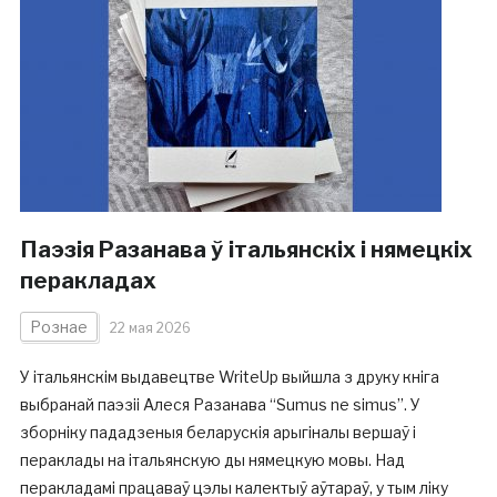
Паэзія Разанава ў італьянскіх і нямецкіх
перакладах
Рознае
22 мая 2026
У італьянскім выдавецтве WriteUp выйшла з друку кніга
выбранай паэзіі Алеся Разанава “Sumus ne simus”. У
зборніку пададзеныя беларускія арыгіналы вершаў і
пераклады на італьянскую ды нямецкую мовы. Над
перакладамі працаваў цэлы калектыў аўтараў, у тым ліку