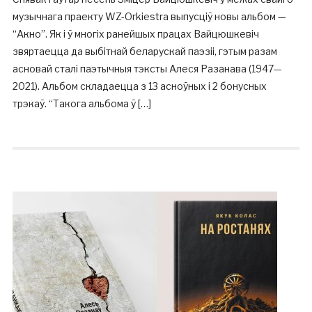
музычнага праекту WZ-Orkiestra выпусціў новы альбом —
“Акно”. Як і ў многіх ранейшых працах Вайцюшкевіч
звяртаецца да выбітнай беларускай паэзіі, гэтым разам
асновай сталі паэтычныя тэксты Алеся Разанава (1947—
2021). Альбом складаецца з 13 асноўных і 2 бонусных
трэкаў. “Такога альбома ў […]