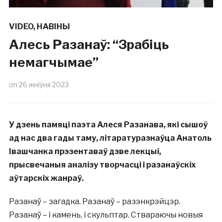
VIDEO
,
НАВІНЫ
Алесь Разанаў: “Зрабіць
немагчымае”
on
26 жніўня 2023
У дзень памяці паэта Алеся Разанава, які сышоў
ад нас два гады таму, літаратуразнаўца Анатоль
Івашчанка прэзентаваў дзве лекцыі,
прысвечаныя аналізу творчасці і разанаўскіх
аўтарскіх жанраў.
Разанаў – загадка. Разанаў – разэнкрэйцэр.
Разанаў – і камень, і скульптар. Ствараючы новыя