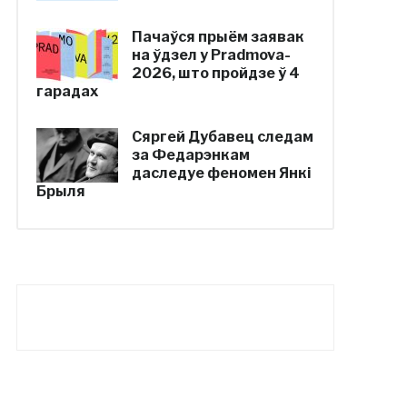
Пачаўся прыём заявак
на ўдзел у Pradmova-
2026, што пройдзе ў 4
гарадах
Сяргей Дубавец следам
за Федарэнкам
даследуе феномен Янкі
Брыля