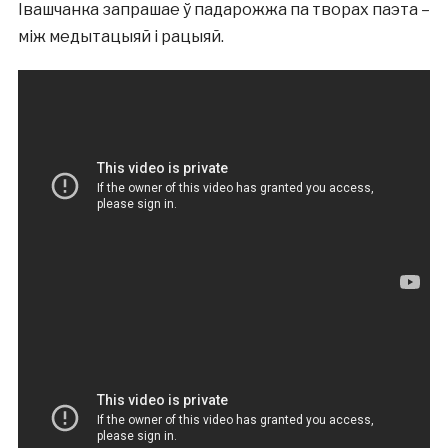
Івашчанка запрашае ў падарожжа па творах паэта –
між медытацыяй і рацыяй.