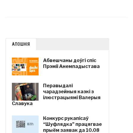
АПОШНІЯ
Абвешчаны доўгі спіс
Прэміі Анемпадыстава
Перавыдалі
чарадзейныя казкі з
ілюстрацыямі Валерыя
Славука
Конкурс рукапісаў
“Шуфлядка” працягвае
прыём заявак да 10.08