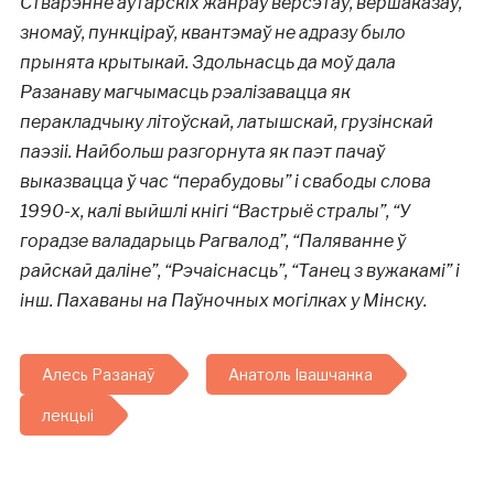
Стварэнне аўтарскіх жанраў версэтаў, вершаказаў,
зномаў, пункціраў, квантэмаў не адразу было
прынята крытыкай. Здольнасць да моў дала
Разанаву магчымасць рэалізавацца як
перакладчыку літоўскай, латышскай, грузінскай
паэзіі. Найбольш разгорнута як паэт пачаў
выказвацца ў час “перабудовы” і свабоды слова
1990-х, калі выйшлі кнігі “Вастрыё стралы”, “У
горадзе валадарыць Рагвалод”, “Паляванне ў
райскай даліне”, “Рэчаіснасць”, “Танец з вужакамі” і
інш. Пахаваны на Паўночных могілках у Мінску.
Алесь Разанаў
Анатоль Івашчанка
лекцыі