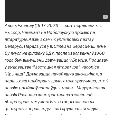
Алесь Разанаў (1947-2021) — паэт, перакладчык,
мысляр. Намінант на Нобелеўскую прэмію па
літаратуры. Адзін з самых уплывовых паэтаў
Беларусі. Нарадзіўся ў в. Сялец на Берасцейшчыне.
Вучыўся на філфаку БДУ, пасля хваляванняў 1968
года быў вымушаны давучвацца ў Брэсце. Працаваў
у выдавецтве “Мастацкая літаратура”, часопісе
“Крыніца”. Друкавацца пачаў яшчэ школьнікам, з
першых жа падборак у друку стала зразумела, што ў
паэзію прыйшоў сапраўдны талент. Мадэрнісцкая
паэзія Разанава канстраставала з савецкай
літаратурай, таму многія яго творы зазнавалі
цэнзурныя перашкоды, кнігі друкаваліся рэдка.