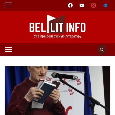
facebook
youtube
instagram
telegram
Усё пра беларускую літаратуру