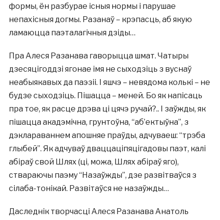
формы, ён разбурае існыя нормы і парушае
непахісныя догмы. Разанаў – крэпасць, аб якую
ламаюцца паэталагічныя дзіды…
Пра Алеся Разанава гаворыцца шмат. Чатыры
дзесяцігоддзі ягонае імя не сыходзіць з вуснаў
неабыякавых да паэзіі. І яшчэ – невядома колькі – не
будзе сыходзіць. Пішацца – меней. Бо як напісаць
пра тое, як расце дрэва ці цячэ ручай?.. І заўжды, як
пішацца акадэмічна, грунтоўна, “аб’ектыўна”, з
дэклараваннем апошняе праўды, адчуваеш: “трэба
глыбей”. Як адчуваў дваццаціпяцігадовы паэт, калі
абіраў свой Шлях (ці, можа, Шлях абіраў яго),
ствараючы паэму “Назаўжды”, дзе развітваўся з
сілаба-тонікай. Развітаўся не назаўжды…
Даследнік творчасці Алеся Разанава Анатоль