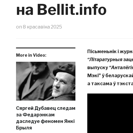
на Bellit.info
on
8 красавіка 2025
Пісьменьнік і жур
More in Video:
“Літаратурныя зац
выпуску
“Анталёгі
Мэкі” ў беларуска
а таксама ў тэкста
Сяргей Дубавец следам
за Федарэнкам
даследуе феномен Янкі
Брыля