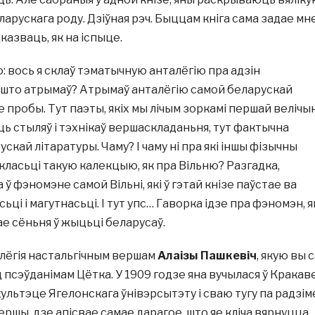
ларускага роду. Дзіўная рэч. Быццам кніга сама задае мн
дказваць, як на іспыце.
: вось я склаў тэматычную анталёгію пра адзін
а што атрымаў? Атрымаў анталёгію самой беларускай
 пробы. Тут паэты, якіх мы лічым зоркамі першай велічын
ь стыляў і тэхнікаў вершаскладаньня, тут фактычна
скай літаратуры. Чаму? І чаму ні пра які іншы фізычны
класьці такую калекцыю, як пра Вільню? Разгадка,
а ў фэномэне самой Вільні, які ў гэтай кнізе паўстае ва
ьці і магутнасьці. І тут упс… Гаворка ідзе пра фэномэн, я
е сёньня ў жыцьці беларусаў.
ёгія настальгічным вершам
Алаізы Пашкевіч
, якую вы 
псэўданімам Цётка. У 1909 годзе яна вучылася ў Кракав
ультэце Ягелонскага ўнівэрсытэту і сваю тугу па радзім
ершы, дзе апісвае самае дарагое, што яе кліча вярнуцца.