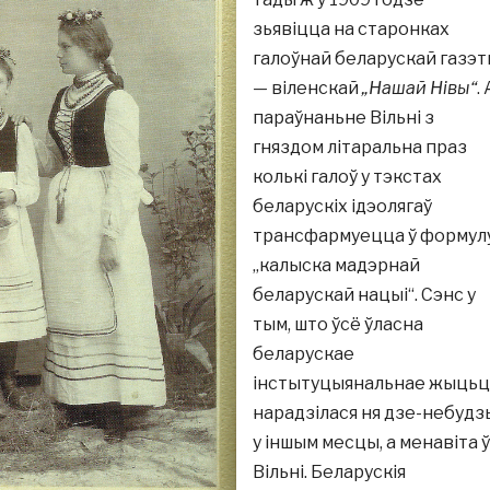
зьявіцца на старонках
галоўнай беларускай газэ
— віленскай
„Нашай Нівы“
. 
параўнаньне Вільні з
гняздом літаральна праз
колькі галоў у тэкстах
беларускіх ідэолягаў
трансфармуецца ў формул
„калыска мадэрнай
беларускай нацыі“. Сэнс у
тым, што ўсё ўласна
беларускае
інстытуцыянальнае жыць
нарадзілася ня дзе-небудз
у іншым месцы, а менавіта ў
Вільні. Беларускія