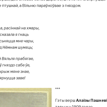
 птушкай, а Вільню параўноўвае з гняздом.
а, расiнкай на хмары,
сказала я гнаць
 сьняцца мне чары,
ад Нёмнам шумяць;
 Вяльля прабягае,
ў гняздо сабе ўе,
 крыж мяне знае,
вярнуцца заве!
***
Гэты верш
Алаізы Пашкев
тады ж у 1909 годзе