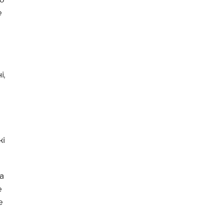
е
і,
кі
са
е
е