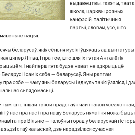
выдавецтвы, газэты, тэата
школа, цэрквы розных
канфэсій, палітычныя
партыі, словам, усё, што
маваньне нацыі.
сячы беларусаў, якія сёньня мусілі ўцякаць ад дыктатуры 
кая цяпер Літва, і пра тое, што для іх гэтая Анталёгія
рыцьцём. І найперш гэта будзе нават не адкрыцьцё
 Беларусі і саміх сябе — беларусаў. Яны раптам
ра сябе — чаму яны беларусы і адкуль такія ўзяліся, і дз
нальнае сьвядомасьці.
 тым, што іншай такой прадстаўнічай і такой усеахопнай,
гі ў нас пра нас і пра нашу Беларусь няма і ня можа быць 
енавіта пра Вільню — галоўны горад у беларускай гісторы
годзьдзі стаў калыскай, дзе нарадзілася сучасная