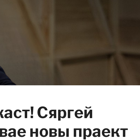
аст! Сяргей
вае новы праект