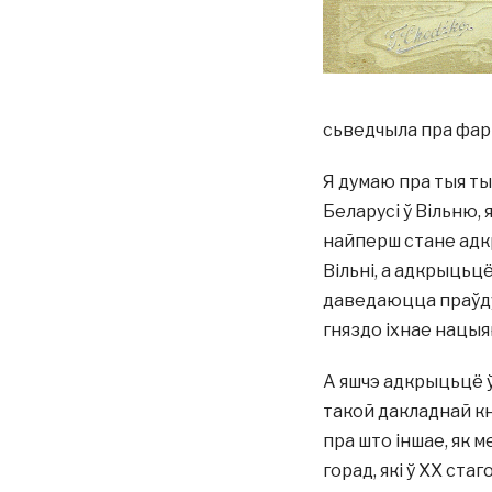
сьведчыла пра фар
Я думаю пра тыя ты
Беларусі ў Вільню, я
найперш стане адк
Вільні, а адкрыцьцё
даведаюцца праўду п
гняздо іхнае нацыя
А яшчэ адкрыцьцё ў
такой дакладнай кні
пра што іншае, як м
горад, які ў ХХ ста