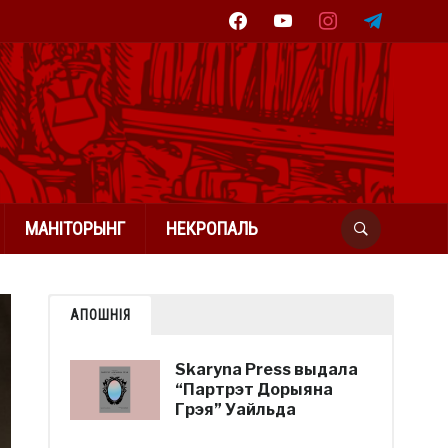
facebook
youtube
instagram
telegram
МАНІТОРЫНГ
НЕКРОПАЛЬ
АПОШНІЯ
Skaryna Press выдала
“Партрэт Дорыяна
Грэя” Уайльда