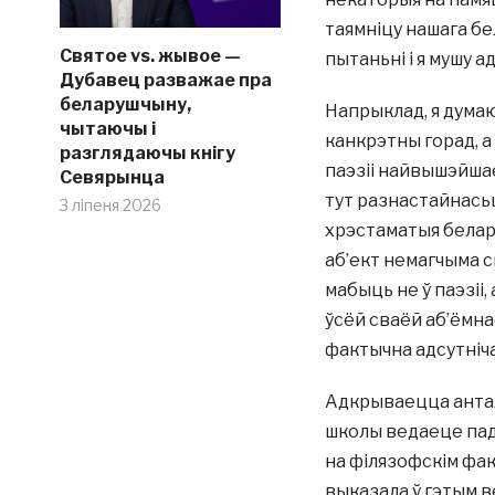
таямніцу нашага бе
Святое vs. жывое —
пытаньні і я мушу а
Дубавец разважае пра
беларушчыну,
Напрыклад, я думаю
чытаючы і
канкрэтны горад, 
разглядаючы кнігу
паэзіі найвышэйшае
Севярынца
тут разнастайнасьц
3 ліпеня 2026
хрэстаматыя белару
аб’ект немагчыма с
мабыць не ў паэзіі, 
ўсёй сваёй аб’ёмнас
фактычна адсутніча
Адкрываецца антал
школы ведаеце пад 
на філязофскім фак
выказала ў гэтым в