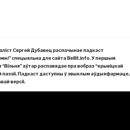
наліст Сяргей Дубавец распачынае падкаст
емкі”
спецыяльна для сайта Bellit.info. У першым
я “Вільня”
аўтар распавядае пра вобраз “крывіцкай
й паэзіі. Падкаст даступны ў звыклым аўдыяфармаце,
вай версіі.