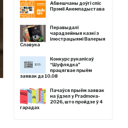
Абвешчаны доўгі спіс
Прэміі Анемпадыстава
Перавыдалі
чарадзейныя казкі з
ілюстрацыямі Валерыя
Славука
Конкурс рукапісаў
“Шуфлядка”
працягвае прыём
заявак да 10.08
Пачаўся прыём заявак
на ўдзел у Pradmova-
2026, што пройдзе ў 4
гарадах