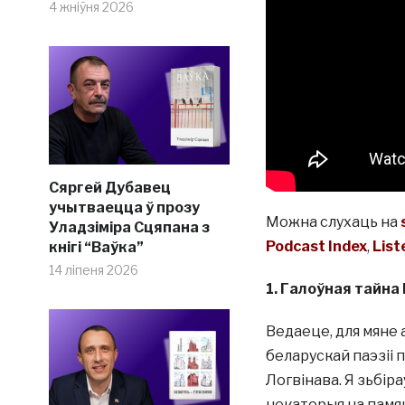
4 жніўня 2026
Сяргей Дубавец
учытваецца ў прозу
Можна слухаць на
Уладзіміра Сцяпана з
Podcast Index
,
List
кнігі “Ваўка”
14 ліпеня 2026
1. Галоўная тайна
Ведаеце, для мяне 
беларускай паэзіі 
Логвінава. Я зьбіра
некаторыя на памяц