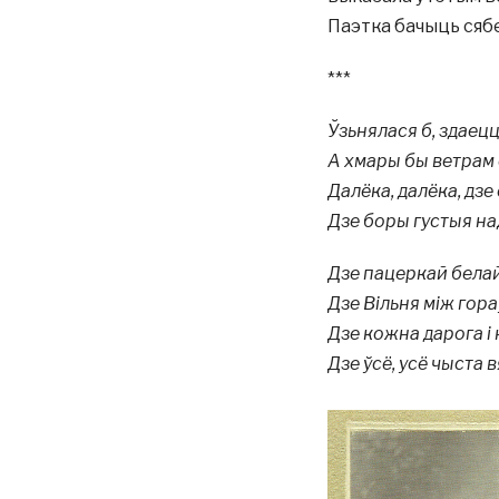
Паэтка бачыць сябе
***
Ўзьнялася б, здаецц
А хмары бы ветрам 
Далёка, далёка, дзе
Дзе боры густыя н
Дзе пацеркай белай
Дзе Вiльня мiж гора
Дзе кожна дарога i
Дзе ўсё, усё чыста 