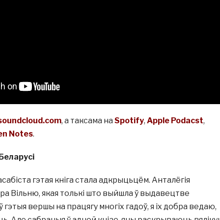
soundcloud.com
, а таксама на
Spotify
,
Apple Podacst
,
en Notes
.
 Беларусі
асабіста гэтая кніга стала адкрыцьцём. Анталёгія
пра Вільню, якая толькі што выйшла ў выдавецтве
ў гэтыя вершы на працягу многіх гадоў, я іх добра ведаю,
ь. Але сабраныя ў адной кнізе, яны раскрываюць вялік