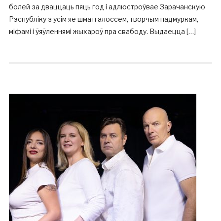
болей за дваццаць пяць год і адлюстроўвае Зарачанскую
Рэспубліку з усім яе шматгалоссем, творчым падмуркам,
міфамі і ўяўленнямі жыхароў пра свабоду. Выдаецца […]