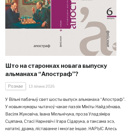
Што на старонках новага выпуску
альманаха “Апостраф”?
Рознае
13 ліпеня 2026
У Вільні пабачыў свет шосты выпуск альманаха “Апостраф”.
У новым нумары чытачоў чакае паэзія Мікіты Найдзёнава,
Васіля Жуковіча, Івана Мельнічука, проза Уладзіміра
Сцяпана, Стасі Наркевіч і Ігара Сідарука, а таксама эсэ,
нататкі, драма, ліставанне і многае іншае. НАРЫС Алесь