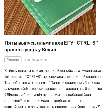
Пяты выпуск альманаха ЕГУ “CTRL+S”
прэзентуюць у Вільні
Рознае
3 сакавіка 2026
Выйшаў пяты выпуск альманаха Еўрапейскага гуманітарнага
ўніверсітэта “CTRL+S”, прысвечанага культурнай спадчыне.
Тэма сёлетняга выдання — “Пачатак спадчыны”. 5-годдзе
альманаха ўсіх ахвочых запрашаюць адзначыць 6 сакавіка
ў Віленскім беларускім музеі. “Мы паспрабавалі ўхапіць
феномен? як старое і мала патрэбнае становіцца
каштоўным, хто запускае гэты працэс і, галоўнае — чаму?”