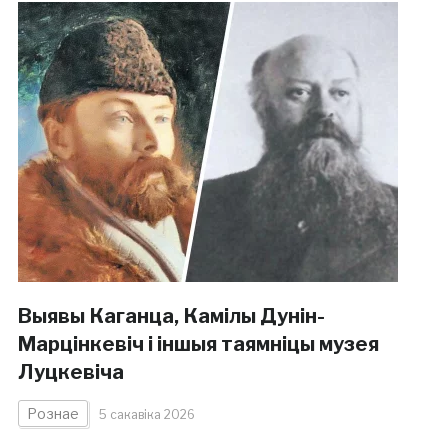
Выявы Каганца, Камілы Дунін-
Марцінкевіч і іншыя таямніцы музея
Луцкевіча
Рознае
5 сакавіка 2026