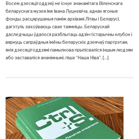
Восем дзесяцігоддзяў не існуе знакамітага Віленскага
беларускага музея імя Івана Луцкевіча, аднак ягоныя
фонды, расцярушаныя паміж архівамі Літвы і Беларусі,
дагэтуль захоўваюць свае таямніцы. Беларускай
даследчыцы ўдалося разблытаць адзін гістарычны клубок і
вярнуць сапраўдныя імёны беларускіх дзеячаў партрэтам,
якія дзесяцігоддзямі памылкова прыпісваліся іншым людзям
або заставаліся ананімнымі, піша “Наша Ніва”. […]