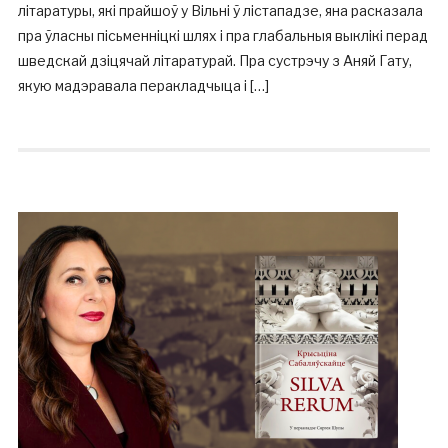
літаратуры, які прайшоў у Вільні ў лістападзе, яна расказала
пра ўласны пісьменніцкі шлях і пра глабальныя выклікі перад
шведскай дзіцячай літаратурай. Пра сустрэчу з Аняй Гату,
якую мадэравала перакладчыца і […]