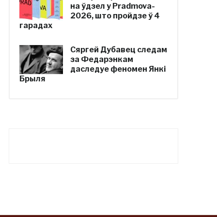
на ўдзел у Pradmova-
2026, што пройдзе ў 4
гарадах
Сяргей Дубавец следам
за Федарэнкам
даследуе феномен Янкі
Брыля