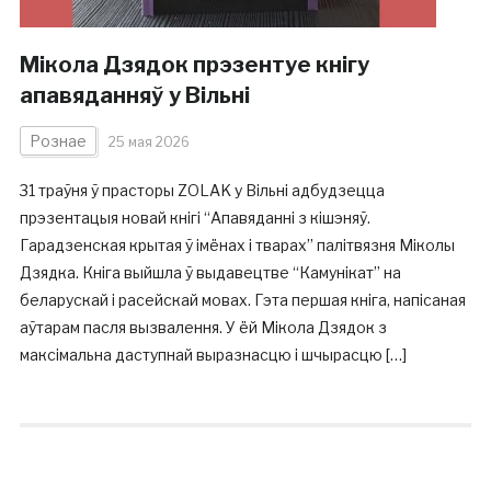
Мікола Дзядок прэзентуе кнігу
апавяданняў у Вільні
Рознае
25 мая 2026
31 траўня ў прасторы ZOLAK у Вільні адбудзецца
прэзентацыя новай кнігі “Апавяданні з кішэняў.
Гарадзенская крытая ў імёнах і тварах” палітвязня Міколы
Дзядка. Кніга выйшла ў выдавецтве “Камунікат” на
беларускай і расейскай мовах. Гэта першая кніга, напісаная
аўтарам пасля вызвалення. У ёй Мікола Дзядок з
максімальна даступнай выразнасцю і шчырасцю […]