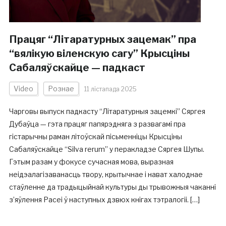
Працяг “Літаратурных зацемак” пра
“вялікую віленскую сагу” Крысціны
Сабаляўскайце — падкаст
Video
Рознае
11 лістапада 2025
Чарговы выпуск падкасту “Літаратурныя зацемкі” Сяргея
Дубаўца — гэта працяг папярэдняга з развагамі пра
гістарычны раман літоўскай пісьменніцы Крысціны
Сабаляўскайце “Silva rerum” у перакладзе Сяргея Шупы.
Гэтым разам у фокусе сучасная мова, выразная
неідэалагізаванасць твору, крытычнае і нават халоднае
стаўленне да традыцыйнай культуры ды трывожныя чаканні
з’яўлення Расеі ў наступных дзвюх кнігах тэтралогіі. […]