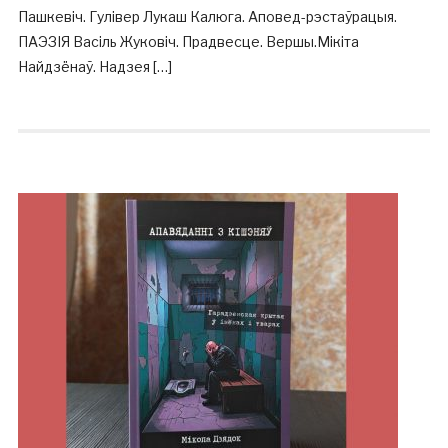
Пашкевіч. Гулівер Лукаш Калюга. Аповед-рэстаўрацыя.
ПАЭЗІЯ Васіль Жуковіч. Прадвесце. Вершы.Мікіта
Найдзёнаў. Надзея […]