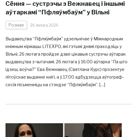
Сёння — сустрэчы з Вежнавец і іншымі
аўтаркамі “Пфляўмбаўм” у Вільні
Рознае
26 лютага 2026
Выдавецтва “Пфляўмбаўм” удзельнічае ў Міжнародным
кніжным кірмашы LITEXPO, які гэтымі днямі праходзіць у
Вільні. 26 лютага пройдзе дзве цікавыя сустрэчы аўтарак
выдавецтва з чытачамі. 26 лютага ў 16:00 аўтарка “Па што
ідзеш, воўча?” Ева Вежнавец (Святлана Курс) прэзентуе
літоўскае выданне кнігі, а ў 17:00 адбудзецца аўтограф-
сесія пісьменніцы на стэндзе “Пфляўмбаўм”. […]