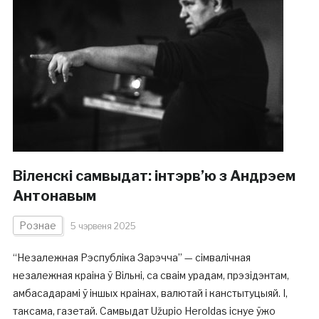
Віленскі самвыдат: інтэрв’ю з Андрэем
Антонавым
Рознае
5 чэрвеня 2025
“Незалежная Рэспубліка Зарэчча” — сімвалічная
незалежная краіна ў Вільні, са сваім урадам, прэзідэнтам,
амбасадарамі ў іншых краінах, валютай і канстытуцыяй. І,
таксама, газетай. Самвыдат Užupio Heroldas існуе ўжо