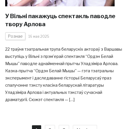
У Вільні пакажуць спектакль паводле
твору Арлова
Рознае
16 мая 2025
22 траўня тэатральная трупа беларускіх актораў з Варшавы
выступіць у Вільні з прэм’ерай спектакля “Ордэн Белай
Мышы” паводле аднайменнай прытчы Уладзіміра Арлова.
Казка-прытча “Ордэн Белай Мышы” — гэта тэатральны
эксперымент і даследаванне гісторыі Беларусаў праз
спалучэнне тэксту класіка беларускай літаратуры
Уладзіміра Арлова і актуальных тэкстаў сучаснай
драматургіі. Сюжэт спектакля — […]