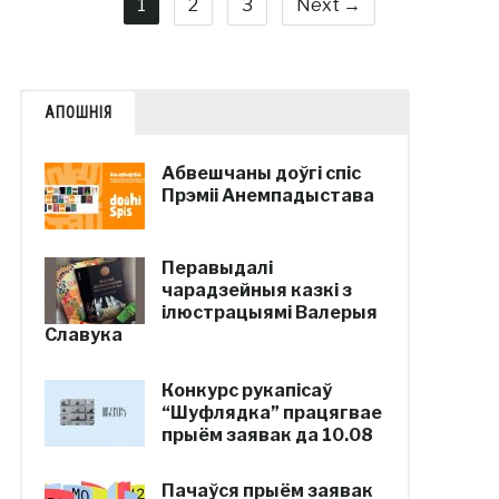
1
2
3
Next →
АПОШНІЯ
Абвешчаны доўгі спіс
Прэміі Анемпадыстава
Перавыдалі
чарадзейныя казкі з
ілюстрацыямі Валерыя
Славука
Конкурс рукапісаў
“Шуфлядка” працягвае
прыём заявак да 10.08
Пачаўся прыём заявак