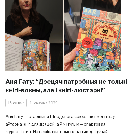
Аня Гату: “Дзецям патрэбныя не толькі
кнігі-вокны, але і кнігі-люстэркі”
Рознае
11 снежня 2025
Аня Гату — старшыня Шведскага саюза пісьменнікаў,
аўтарка кніг для дзяцей, а ў мінулым —спартовая
журналістка. На семінары, прысвечаным дзіцячай