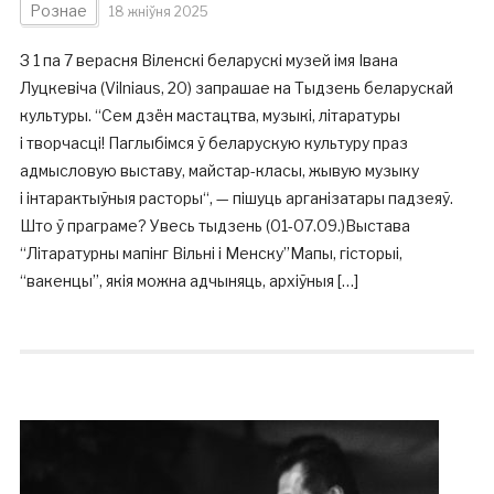
Рознае
18 жніўня 2025
З 1 па 7 верасня Віленскі беларускі музей імя Івана
Луцкевіча (Vilniaus, 20) запрашае на Тыдзень беларускай
культуры. “Сем дзён мастацтва, музыкі, літаратуры
і творчасці! Паглыбімся ў беларускую культуру праз
адмысловую выставу, майстар-класы, жывую музыку
і інтарактыўныя расторы“, — пішуць арганізатары падзеяў.
Што ў праграме? Увесь тыдзень (01-07.09.)Выстава
“Літаратурны мапінг Вільні і Менску”Мапы, гісторыі,
“вакенцы”, якія можна адчыняць, архіўныя […]