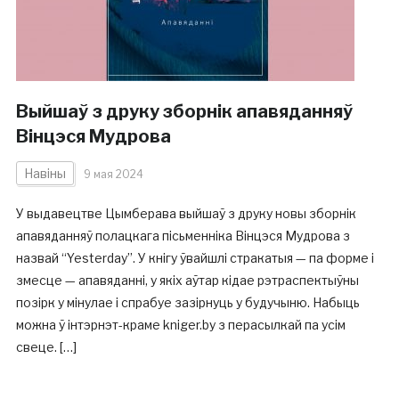
Выйшаў з друку зборнік апавяданняў
Вінцэся Мудрова
Навіны
9 мая 2024
У выдавецтве Цымберава выйшаў з друку новы зборнік
апавяданняў полацкага пісьменніка Вінцэся Мудрова з
назвай “Yesterday”. У кнігу ўвайшлі стракатыя — па форме і
змесце — апавяданні, у якіх аўтар кідае рэтраспектыўны
позірк у мінулае і спрабуе зазірнуць у будучыню. Набыць
можна ў інтэрнэт-краме kniger.by з перасылкай па усім
свеце. […]