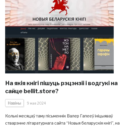
На якія кнігі пішуць рэцэнзіі і водгукі на
сайце bellit.store?
Навіны
9 мая 2024
Колькі месяцаў таму пісьменнік Валер Гапееў ініцыяваў
стварэнне літаратурнага сайта “Новыя беларускія кнігі”, на