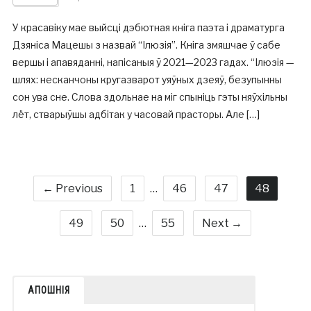
У красавіку мае выйсці дэбютная кніга паэта і драматурга
Дзяніса Мацешы з назвай “Ілюзія”. Кніга змяшчае ў сабе
вершы і апавяданні, напісаныя ў 2021—2023 гадах. “Ілюзія —
шлях: несканчоны кругазварот уяўных дзеяў, безупынны
сон ува сне. Слова здольнае на міг спыніць гэты няўхільны
лёт, стварыўшы адбітак у часовай прасторы. Але […]
← Previous
1
…
46
47
48
49
50
…
55
Next →
АПОШНІЯ