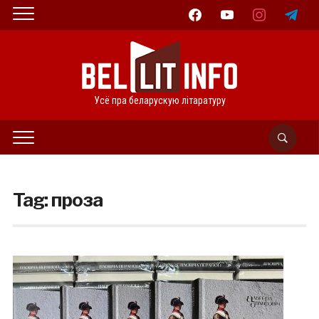
facebook
youtube
instagram
telegram
Усё пра беларускую літаратуру
Tag:
проза