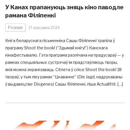
У Канах прапануюць зняць кіно паводле
рамана Філіпенкі
Рознае
17 красавіка 2024
Кніга беларускага пісьменніка Сашы Філіпенкі трапіла ў
праграму Shoot the book! (“Здымай кнігу!”) Канскага
кінафестывалю. Гэта праграма разлічана на прадусараў — у
рамках спецыяльных сустрэчаў ім прадстаўляюць творы,
якія можна экранізаваць. Сёлета ў спісе Shoot the book! 18
твораў, у тым ліку раман “Цкаванне” (Die Jagd, надрукаваны
ў выдавецтве Diogenes) Сашы Філіпенкі, піша Actualitté. […]