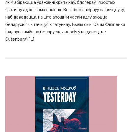
якім збіраюцца ўражанні крытыкаў, блогераў і простых
чытачоў ад кніжных навінак. Bellit.info зазірнуў на пляцоўку,
каб даведацца, на што апошнім часам адгукаюцца
беларускія чытачы ўсіх гатункаў. Былы сын. Саша Філіпенка
(нядаўна выйшла беларуская версія ў выдавецтве
Gutenberg) […]