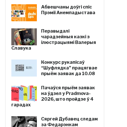
Абвешчаны доўгі спіс
Прэміі Анемпадыстава
Перавыдалі
чарадзейныя казкі з
ілюстрацыямі Валерыя
Славука
Конкурс рукапісаў
“Шуфлядка” працягвае
прыём заявак да 10.08
Пачаўся прыём заявак
на ўдзел у Pradmova-
2026, што пройдзе ў 4
гарадах
Сяргей Дубавец следам
за Федарэнкам