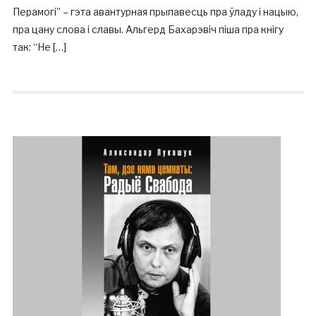
Перамогі” – гэта авантурная прыпавесць пра ўладу і нацыю,
пра цану слова і славы. Альгерд Бахарэвіч піша пра кнігу
так: “Не […]