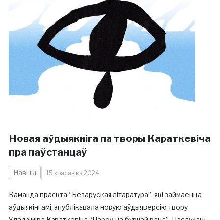
Новая аўдыякніга па творы Караткевіча
пра паўстанцаў
Навіны
15 красавіка 2024
Каманда праекта “Беларуская літаратура”, які займаецца
аўдыякінгамі, апублікавала новую аўдыяверсію твору
Уладзіміра Караткевіча “Паром на бурнай рацэ”. Паслухаць