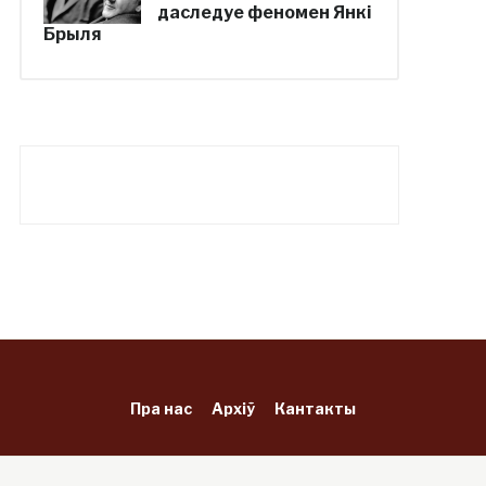
даследуе феномен Янкі
Брыля
Пра нас
Архіў
Кантакты