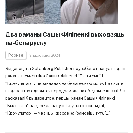
Два раманы Сашы Філіпенкі выходзяць
па-беларуску
Рознае
8 красавіка 2024
Выдавецтва Gutenberg Publisher неўзабаве плануе выдаць
раманы пісьменніка Сашы Філіпенкі “Былы сын” і
“Крэмулятар” у перакладах на беларускую мову. На сайце
выдавецтва адкрытая перадзамова на абедзьве кніжкі. Як
расказалі ў выдавецтве, першы раман Сашы Філіпенкі
“Былы сын” паедзе да пакупнікоў на гэтым тыдні,
“Крэмулятар” — у канцы красавіка (замовіць тут). […]