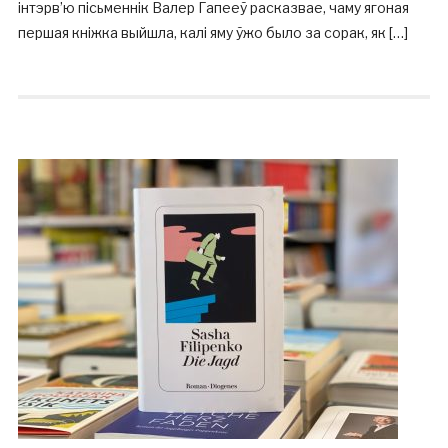
інтэрв’ю пісьменнік Валер Гапееў расказвае, чаму ягоная
першая кніжка выйшла, калі яму ўжо было за сорак, як […]