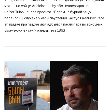
можна на сайце Audiobooks.by або непасрэдна на
на YouTube-канале праекта. “Паром на бурнай рацэ”
пераносіць слухача ў часы паўстання Kacтycя Kaлiнoўcкaга і
апавядае пра падзеі, якія адбыліся пасля паразы асноўных
сілаў інсургентаў. У канцы лета 1863 […]