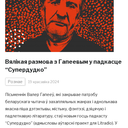
Вялікая размова з Гапеевым у падкасце
“Супердудко”
Рознае
19 красавіка 2024
Пісьменнік Валер Гапееў, які закрывае патрэбу
беларускага чытача ў захапляльных жанрах і аднолькава
якасна піша дэтэктывы, містыку, фэнтэзі, дзіцячую і
падлеткавую літаратуру, стаў новым госць падкасту
“Супердудко” (адмысловы аўтарскі праект для Litradio). У