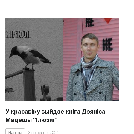
У красавіку выйдзе кніга Дзяніса
Мацешы “Ілюзія”
Навіны
3 красавіка 2024