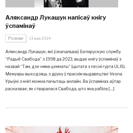
Аляксандр Лукашук напісаў кнігу
ўспамінаў
Рознае
13 мая 2024
Аляксандр Лукашук, які ўзначальваў Беларускую службу
“Радыё Свабода” з 1998 да 2023, выдае кнігу ўспамінаў з
назвай “Там, дзе няма цемнаты” (цытата з песні гурта ULIS).
Мемуары выходзяць з друку ў праскім выдавецтве Vesna.
Урыўкі з кнігі можна пачытаць анлайн. Ва ўспамінах аўтар
расказвае, як стваралася Свабода, што яна рабіла […]