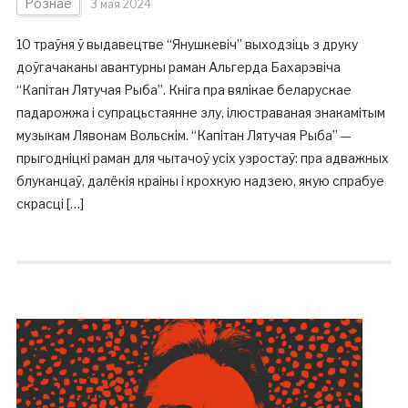
Рознае
3 мая 2024
10 траўня ў выдавецтве “Янушкевіч” выходзіць з друку
доўгачаканы авантурны раман Альгерда Бахарэвіча
“Капітан Лятучая Рыба”. Кніга пра вялікае беларускае
падарожжа і супрацьстаянне злу, ілюстраваная знакамітым
музыкам Лявонам Вольскім. “Капітан Лятучая Рыба” —
прыгодніцкі раман для чытачоў усіх узростаў: пра адважных
блуканцаў, далёкія краіны і крохкую надзею, якую спрабуе
скрасці […]