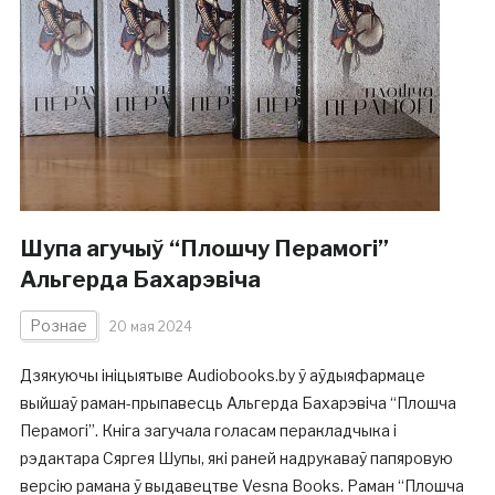
Шупа агучыў “Плошчу Перамогі”
Альгерда Бахарэвіча
Рознае
20 мая 2024
Дзякуючы ініцыятыве Audiobooks.by ў аўдыяфармаце
выйшаў раман-прыпавесць Альгерда Бахарэвіча “Плошча
Перамогі”. Кніга загучала голасам перакладчыка і
рэдактара Сяргея Шупы, які раней надрукаваў папяровую
версію рамана ў выдавецтве Vesna Books. Раман “Плошча