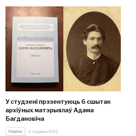
У студзені прэзентуюць 6 сшытак
архіўных матэрыялаў Адама
Багдановіча
Навіны
6 студзеня 2026