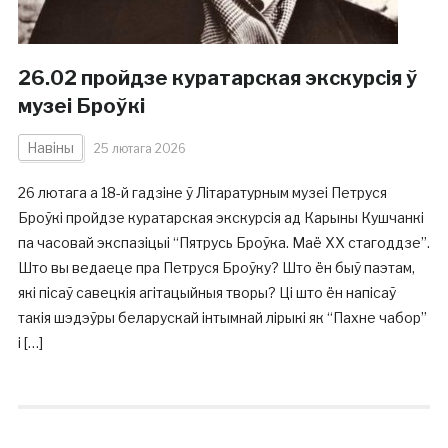
26.02 пройдзе куратарская экскурсія ў
музеі Броўкі
Навіны
25 лютага 2026
26 лютага а 18-й гадзіне ў Літаратурным музеі Петруся
Броўкі пройдзе куратарская экскурсія ад Карыны Кушчанкі
па часовай экспазіцыі “Пятрусь Броўка. Маё ХХ стагоддзе”.
Што вы ведаеце пра Петруся Броўку? Што ён быў паэтам,
які пісаў савецкія агітацыйныя творы? Ці што ён напісаў
такія шэдэўры беларускай інтымнай лірыкі як “Пахне чабор”
і […]