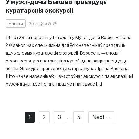
У музеі-дачы Быкава правядуць
куратарскія экскурсіі
Навіны
29 жніўня 2025
14-га і 28-га верасня ў 14 гадзін у Музеі-дачы Васіля Быкава
ў Ждановічах спецыяльна для ўсіх наведнікаў правядуць
адмысловыя куратарскія экскурсіі. Верасень — апошні
месяц сезону, з кастрычніка музей-дача закрываецца да
вясны. Экскурсіі правядзе куратарка музея Ірына Князева.
Што чакае наведнікаў: – змястоўная экскурсія па экспазіцыі
музея-дачы, дзе кожны прадмет нагадвае […]
1
2
3
…
5
Next →