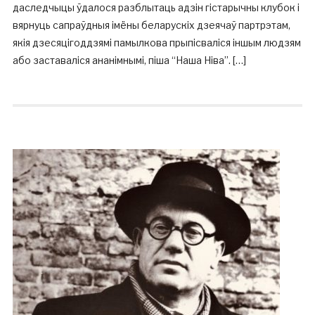
даследчыцы ўдалося разблытаць адзін гістарычны клубок і
вярнуць сапраўдныя імёны беларускіх дзеячаў партрэтам,
якія дзесяцігоддзямі памылкова прыпісваліся іншым людзям
або заставаліся ананімнымі, піша “Наша Ніва”. […]