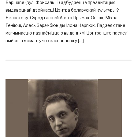
Варшаве (вул. Фоксаль 11) адбудзецца прэзентацыя
выдавецкай дзейнасці Цэнтра беларускай культуры ў
Беластоку. Сярод гасцей Анэта Прымак-Онішк, Міхал
Геніюш, Алесь Зарэмбюк ды Ілона Карпюк. Падзея стане
магчымасцю пазнаёміцца з выданнямі Цэнтра, што паспелі
выйсці з моманту яго заснавання ў […]