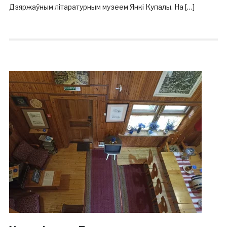
Дзяржаўным літаратурным музеем Янкі Купалы. На […]