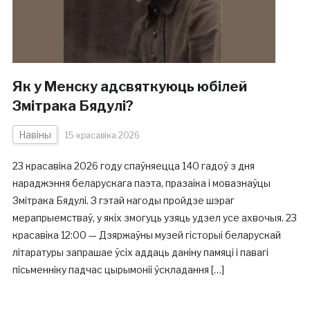
Як у Менску адсвяткуюць юбілей
Змітрака Бядулі?
Навіны
15 красавіка 2026
23 красавіка 2026 году спаўняецца 140 гадоў з дня
нараджэння беларускага паэта, празаіка і мовазнаўцы
Змітрака Бядулі. З гэтай нагоды пройдзе шэраг
мерапрыемстваў, у якіх змогуць узяць удзел усе ахвочыя. 23
красавіка 12:00 — Дзяржаўны музей гісторыі беларускай
літаратуры запрашае ўсіх аддаць даніну памяці і павагі
пісьменніку падчас цырымоніі ўскладання […]