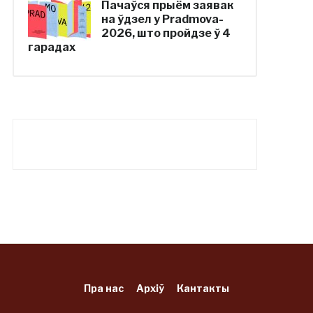
Пачаўся прыём заявак
на ўдзел у Pradmova-
2026, што пройдзе ў 4
гарадах
Пра нас
Архіў
Кантакты