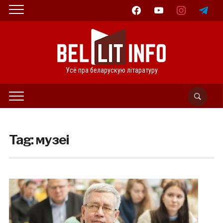
facebook
youtube
instagram
telegram
Усё пра беларускую літаратуру
Tag:
музеі