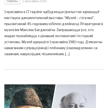
Навіны
1 красавіка 2026
1 красавіка а 17 гадзіне адбудзецца ўрачыстае адкрыццё
мастацка-дакументальнай выставы “Музей – гэта мы!”,
прысвечанай 45-гадоваму юбілею дзейнасці Літаратурнага
музея імя Максіма Багдановіча. Запрашаюцца ўсе, хто
жадае пазнаёміцца з цікавымі экспанатамі і гісторыяй
установы. Музей адкрыўся 1 красавіка 1981 году. Дзякуючы
намаганням супрацоўнікаў і плённаму ўзаемадзеянню са
сваякамі, навукоўцамі, пісьменнікамі, […]