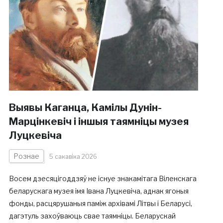
Выявы Каганца, Камілы Дунін-
Марцінкевіч і іншыя таямніцы музея
Луцкевіча
Рознае
5 сакавіка 2026
Восем дзесяцігоддзяў не існуе знакамітага Віленскага
беларускага музея імя Івана Луцкевіча, аднак ягоныя
фонды, расцярушаныя паміж архівамі Літвы і Беларусі,
дагэтуль захоўваюць свае таямніцы. Беларускай