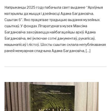
Напрыканцы 2025 году пабачыла свет выданне “Архіўныя
матэрыялы да жыцця і дзейнасці Адама Багдановіча.
Сшытак 6”. Яно працягвае традыцыю выдання музейных
сшыткаў. У фондах Літаратурнага музея Максіма
Багдановіча захоўваецца найбагацейшы архіў Адама
Багдановіча, які ўключае сотні дакументаў, рукапісаў,
машынапісаў і лістоў. Шосты сшытак склала непублікаваная
раней мемуарная спадчына Адама Багдановіча, […]