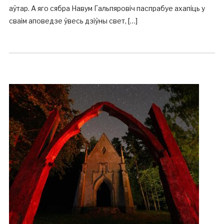
аўтар. А яго сябра Навум Гальпяровіч паспрабуе ахапіць у
сваім аповедзе ўвесь дзіўны свет, […]