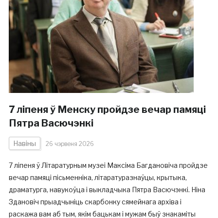
7 ліпеня ў Менску пройдзе вечар памяці
Пятра Васючэнкі
Навіны
26 чэрвеня 2026
7 ліпеня ў Літаратурным музеі Максіма Багдановіча пройдзе
вечар памяці пісьменніка, літаратуразнаўцы, крытыка,
драматурга, навукоўца і выкладчыка Пятра Васючэнкі. Ніна
Здановіч прыадчыніць скарбонку сямейнага архіва і
раскажа вам аб тым, якім бацькам і мужам быў знакаміты