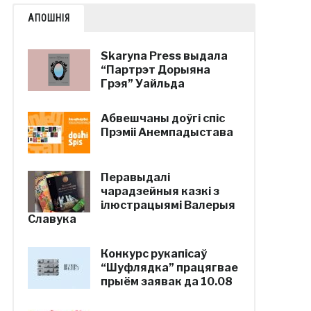
АПОШНІЯ
Skaryna Press выдала
“Партрэт Дорыяна
Грэя” Уайльда
Абвешчаны доўгі спіс
Прэміі Анемпадыстава
Перавыдалі
чарадзейныя казкі з
ілюстрацыямі Валерыя
Славука
Конкурс рукапісаў
“Шуфлядка” працягвае
прыём заявак да 10.08