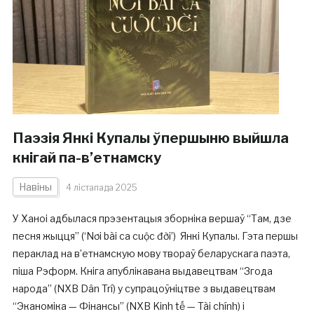
Паэзія Янкі Купалы ўпершыню выйшла
кнігай па-в’етнамску
Навіны
4 лістапада 2025
У Ханоі адбылася прэзентацыя зборніка вершаў “Там, дзе
песня жыцця” (‘Nơi bài ca cuộc đời’) Янкі Купалы. Гэта першы
пераклад на в’етнамскую мову твораў беларускага паэта,
піша Рэформ. Кніга апублікавана выдавецтвам “Згода
народа” (NXB Dân Trí) у супрацоўніцтве з выдавецтвам
“Эканоміка — Фінансы” (NXB Kinh tế — Tài chính) і