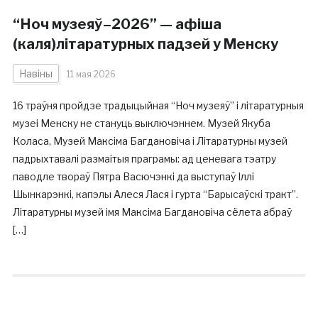
“Ноч музеяў–2026” — афіша
(каля)літаратурных падзей у Менску
Навіны
11 мая 2026
16 траўня пройдзе традыцыйная “Ноч музеяў” і літаратурныя
музеі Менску не стануць выключэннем. Музей Якуба
Коласа, Музей Максіма Багдановіча і Літаратурны музей
падрыхтавалі размаітыя праграмы: ад ценевага тэатру
паводле твораў Пятра Васючэнкі да выступаў Іллі
Шынкарэнкі, капэлы Алеся Лася і гурта “Барысаўскі тракт”.
Літаратурны музей імя Максіма Багдановіча сёлета абраў
[…]