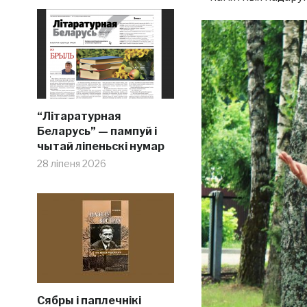
“Літаратурная
Беларусь” — пампуй і
чытай ліпеньскі нумар
28 ліпеня 2026
Сябры і паплечнікі