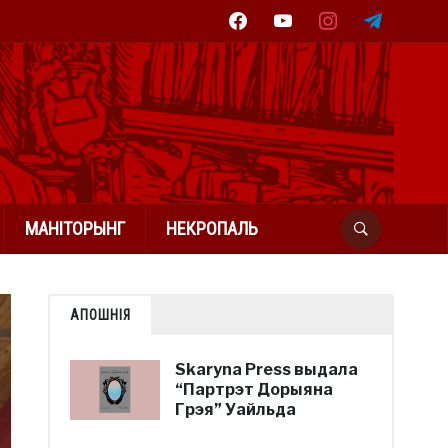
facebook
youtube
instagram
telegram
МАНІТОРЫНГ
НЕКРОПАЛЬ
АПОШНІЯ
Skaryna Press выдала
“Партрэт Дорыяна
Грэя” Уайльда