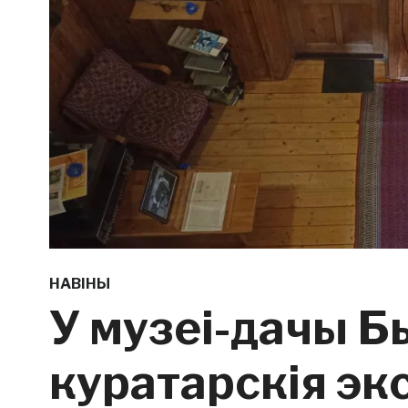
НАВІНЫ
У музеі-дачы Б
куратарскія экс