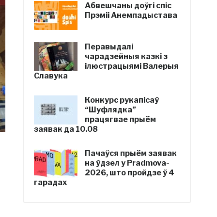
Абвешчаны доўгі спіс
Прэміі Анемпадыстава
Перавыдалі
чарадзейныя казкі з
ілюстрацыямі Валерыя
Славука
Конкурс рукапісаў
“Шуфлядка”
працягвае прыём
заявак да 10.08
Пачаўся прыём заявак
на ўдзел у Pradmova-
2026, што пройдзе ў 4
гарадах