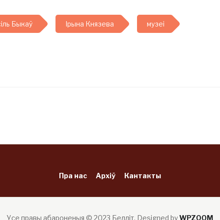
іль Быкаў
Ірына Князева
музеі
Пра нас
Архіў
Кантакты
Усе правы абароненыя © 2023 Белліт.
Designed by
WPZOOM