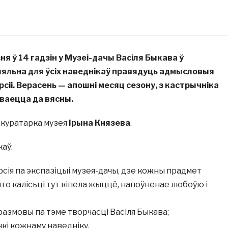
сня ў 14 гадзін у Музеі-дачы Васіля Быкава ў
яльна для ўсіх наведнікаў правядуць адмысловыя
рсіі. Верасень — апошні месяц сезону, з кастрычніка
ваецца да вясны.
 куратарка музея
Ірына Князева
.
аў:
рсія па экспазіцыі музея-дачы, дзе кожны прадмет
што калісьці тут кіпела жыццё, напоўненае любоўю і
размовы па тэме творчасці Васіля Быкава;
кі кожнаму наведніку.