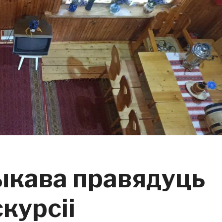
ыкава правядуць
курсіі