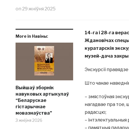
on
29 жніўня 2025
14-га і 28-га вера
More in Навіны:
Ждановічах спецы
куратарскія экску
музей-дача закры
Экскурсіі правядзе
Што чакае наведнік
Выйшаў зборнік
навуковых артыкулаў
– змястоўная экску
“Беларускае
нагадвае пра тое, 
гістарычнае
радасцю;
мовазнаўства”
– інтэлектуальныя 
3 жніўня 2026
– памятныя падарун