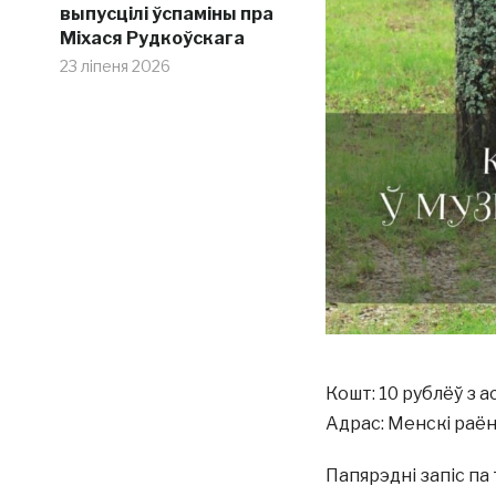
выпусцілі ўспаміны пра
Міхася Рудкоўскага
23 ліпеня 2026
Кошт: 10 рублёў з а
Адрас: Менскі раён,
Папярэдні запіс па т