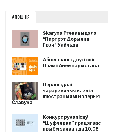
АПОШНІЯ
Skaryna Press выдала
“Партрэт Дорыяна
Грэя” Уайльда
Абвешчаны доўгі спіс
Прэміі Анемпадыстава
Перавыдалі
чарадзейныя казкі з
ілюстрацыямі Валерыя
Славука
Конкурс рукапісаў
“Шуфлядка” працягвае
прыём заявак да 10.08