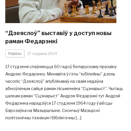
“Дзеяслоў” выставіў у доступ новы
раман Федарэнкі
Навіны
17 студзеня 2024
17 студзеня спаўняецца 60 гадоў беларускаму празаіку
Андрэю Федарэнку. Менавіта ў гэты “юбілейны” дзень
часопіс “Дзеяслоў” апублікаваў на сваім нядаўна
абноўленым сайце раман пісьменніка “Сцэнарыст”. Чытаць
цалкам раман “Сцэнарыст” Андрэя Федарэнкі тут Андрэй
Федарэнка нарадзіўся 17 студзеня 1964 году ў вёсцы
Бярозаўка на Мазыршчыне. Скончыў Мазырскі
політэхнічны тэхнікум і бібліятэчны […]