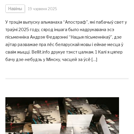
Навіны
19 чэрвеня 2025
У трэцім выпуску альманаха “Апостраф”, які пабачыў свет у
траўні 2025 году, сярод іншага было надрукавана эсэ
пісьменніка Андрэя Федарэнкі “Нацыя пісьменнікаў”, дзе
аўтар разважае пра лёс беларускай мовы і ейнае месца ў
сваім жыцці. Bellit.info друкуе тэкст цалкам. 1 Калі я цяпер
бачу дзе-небудзь у Мінску, часцей за ўсё […]