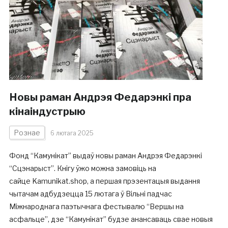
Новы раман Андрэя Федарэнкі пра
кінаіндустрыю
Рознае
6 лютага 2025
Фонд “Камунікат” выдаў новы раман Андрэя Федарэнкі
“Сцэнарыст”. Кнігу ўжо можна замовіць на
сайце Kamunikat.shop, а першая прэзентацыя выдання
чытачам адбудзецца 15 лютага ў Вільні падчас
Міжнароднага паэтычнага фестывалю “Вершы на
асфальце”, дзе “Камунікат” будзе анансаваць свае новыя