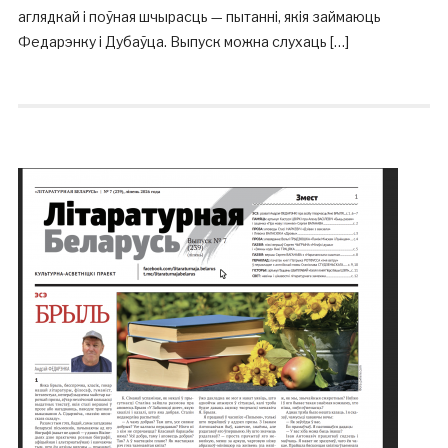
аглядкай і поўная шчырасць — пытанні, якія займаюць
Федарэнку і Дубаўца. Выпуск можна слухаць […]