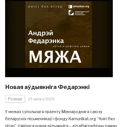
Новая аўдыякніга Федарэнкі
Рознае
29 лютага 2024
У межах супольнага праекту Міжнароднага саюзу
беларускіх пісьменнікаў і фонду Kamunikat.org “Кнігі бяз
літар” з’явілася новая аўдыякніга – аўтабіяграфічны раман