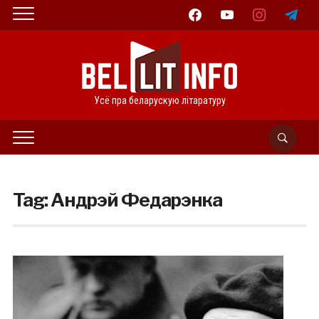
facebook
youtube
instagram
telegram
Усё пра беларускую літаратуру
Tag:
Андрэй Федарэнка