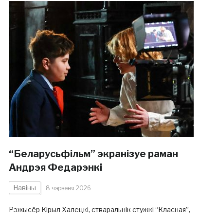
“Беларусьфільм” экранізуе раман
Андрэя Федарэнкі
Навіны
8 чэрвеня 2026
Рэжысёр Кірыл Халецкі, стваральнік стужкі “Класная”,