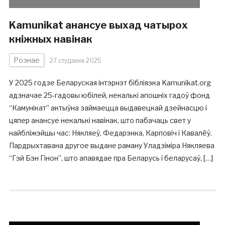
Kamunikat анансуе выхад чатырох
кніжных навінак
Рознае
27 студзеня 2025
У 2025 годзе Беларуская інтэрнэт бібліяэка Kamunikat.org
адзначае 25-гадовы юбілей, некалькі апошніх гадоў фонд
“Камунікат” актыўна займаецца выдавецкай дзейнасцю і
цяпер анансуе некалькі навінак, што пабачаць свет у
найбліжэйшы час: Някляеў, Федарэнка, Карповіч і Кавалёў.
Пардрыхтавана другое выдане раману Уладзіміра Някляева
“Гэй Бэн Гінон”, што апавядае пра Беларусь і беларусаў, […]