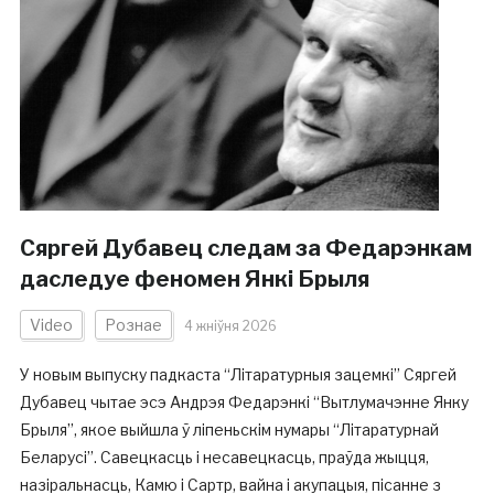
Сяргей Дубавец следам за Федарэнкам
даследуе феномен Янкі Брыля
Video
Рознае
4 жніўня 2026
У новым выпуску падкаста “Літаратурныя зацемкі” Сяргей
Дубавец чытае эсэ Андрэя Федарэнкі “Вытлумачэнне Янку
Брыля”, якое выйшла ў ліпеньскім нумары “Літаратурнай
Беларусі”. Савецкасць і несавецкасць, праўда жыцця,
назіральнасць, Камю і Сартр, вайна і акупацыя, пісанне з