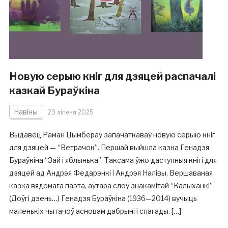
Новую серыю кніг для дзяцей распачалі
казкай Бураўкіна
Навіны
23 ліпеня 2025
Выдавец Раман Цымбераў запачаткаваў новую серыю кніг
для дзяцей — “Ветрачок”. Першай выйшла казка Генадзя
Бураўкіна “Зай і яблынька”. Таксама ўжо даступныя кнігі для
дзяцей ад Андрэя Федарэнкі і Андрэя Налівы. Вершаваная
казка вядомага паэта, аўтара слоў знакамітай “Калыханкі”
(Доўгі дзень…) Генадзя Бураўкіна (1936—2014) вучыць
маленькіх чытачоў асновам дабрыні і спагады. […]