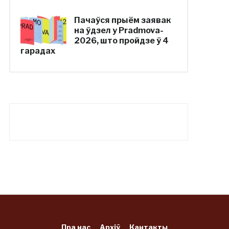
Пачаўся прыём заявак
на ўдзел у Pradmova-
2026, што пройдзе ў 4
гарадах
Пра нас
Архіў
Кантакты