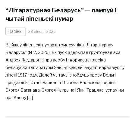
“Літаратурная Беларусь” — пампуй і
чытай ліпеньскі нумар
Навіны
28 ліпеня 2026
Выйшаў ліпеньскі нумар штомесячніка “Літаратурная
Беларусь” (№7, 2026). Выпуск адкрывае грунтоўнае эсэ
Андрэя Федарэнкі пра асобу і творчасць класіка
беларускай літаратуры Янкі Брыля, які акурат нарадзіўся ў
ліпені 1917 году. Далей чытачы знойдуць прозу Вольгі
Грыдзюшкі, Стасі Наркевіч і Лявона Валасюка, вершы
Сяргея Ваганава, Сяргея Чыгрына і Янкі Трацяка, успаміны
пра Алену […]