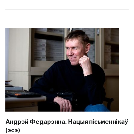
Андрэй Федарэнка. Нацыя пісьменнікаў
(эсэ)