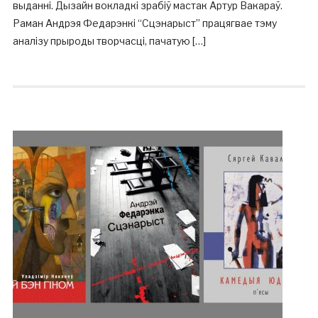
выданні. Дызайн вокладкі зрабіў мастак Артур Вакараў.
Раман Андрэя Федарэнкі “Сцэнарыст” працягвае тэму
аналізу прыроды творчасці, пачатую […]