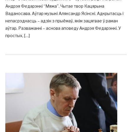
Андрэя Федарэнкі “Мяжа”. Чытае твор Кацярына
Ваданосава. Аўтар музыкі Аляксандр Ясінскі. Адкрытасць і
непасрэднасць – адзін з прыёмаў, якім зацягвае ў раман
аўтар. Разважанні – аснова аповеду Андрэя Федарэнкі. У
простых, […]