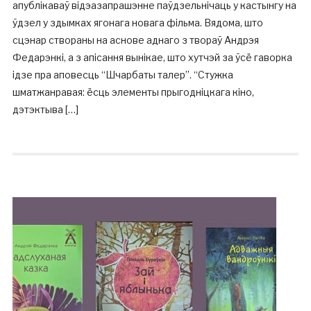
апублікаваў відэазапрашэнне паўдзельнічаць у кастынгу на
ўдзел у здымках ягонага новага фільма. Вядома, што
сцэнар створаны на аснове аднаго з твораў Андрэя
Федарэнкі, а з апісання вынікае, што хутчэй за ўсё гаворка
ідзе пра аповесць “Шчарбаты талер”. “Стужка
шматжанравая: ёсць элементы прыгодніцкага кіно,
дэтэктыва […]