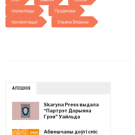
пераклады
Прадмова
прэзентацыі
Ульяна Верына
АПОШНІЯ
Skaryna Press выдала
“Партрэт Дорыяна
Грэя” Уайльда
Абвешчаны доўгі спіс