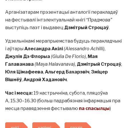
Арганізатарам прэзентацыі анталогіі перакладаў
на фестывалі інтэлектуальнай кнігі
“Прадмова”
выступіць паэт і выдавец
Дзмітрый Строцаў
.
Удзельнікамі мерапрыемства будуць перакладчыкі
і аўтары
Алесандра Акілі
(Alessandro Achilli)
,
Джулія Дэ Флорыа
(Giulia De Florio)
,
Мая
Галаванава
(Maya Halavanava)
,
Дзмітрый Строцаў
,
Юля Цімафеева
,
Альгерд Бахарэвіч
,
Зміцер
Вішнёў
,
Андрэй Хадановіч
.
Час і месца:
19 кастрычніка, субота, пляцоўка
А, 15.30–16.30 (больш падрабязная інфармацыя пра
месца правядзення фестывалю
па спасылцы
)
кнігі
навінкі
паэзія