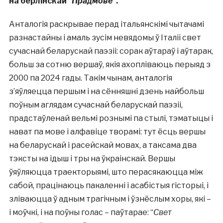
на берлінскай
“Прадмове”
.
Анталогія раскрывае перад італьянскімі чытачамі
разнастайны і амаль зусім невядомы ў Італіі свет
сучаснай беларускай паэзіі: сорак аўтараў і аўтарак,
больш за сотню вершаў, якія ахопліваюць перыяд з
2000 па 2024 гады. Такім чынам, анталогія
з’яўляецца першым і на сённяшні дзень найбольш
поўным аглядам сучаснай беларускай паэзіі,
прадстаўленай вельмі рознымі па стылі, тэматыцы і
нават па мове і алфавіце творамі: тут ёсць вершы
на беларускай і расейскай мовах, а таксама два
тэксты на ідыш і тры на ўкраінскай. Вершы
ўяўляюцца траекторыямі, што перасякаюцца між
сабой, працінаюць пакаленні і асабістыя гісторыі, і
зліваюцца ў адным трагічным і ўзнёслым хоры, які –
і моўчкі, і на поўны голас – паўтарае: “
Свет