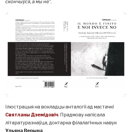
скончыўся, а мы не”
.
Ілюстрацыя на вокладцы анталогіі ад мастачкі
Святланы Дземідовіч
. Прадмову напісала
літаратуразнаўца, доктарка філалагічных навук
Ульяна Верына
.