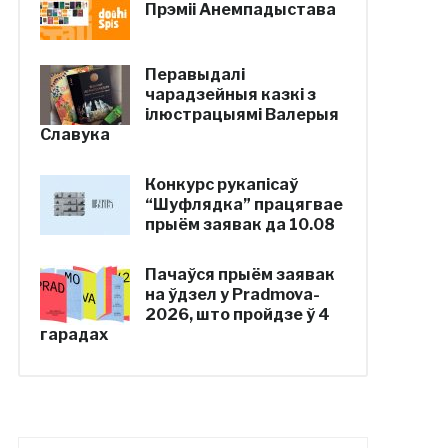
Прэміі Анемпадыстава
Перавыдалі
чарадзейныя казкі з
ілюстрацыямі Валерыя
Славука
Конкурс рукапісаў
“Шуфлядка” працягвае
прыём заявак да 10.08
Пачаўся прыём заявак
на ўдзел у Pradmova-
2026, што пройдзе ў 4
гарадах