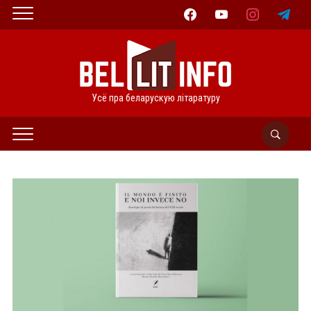
facebook
youtube
instagram
telegram
Усё пра беларускую літаратуру