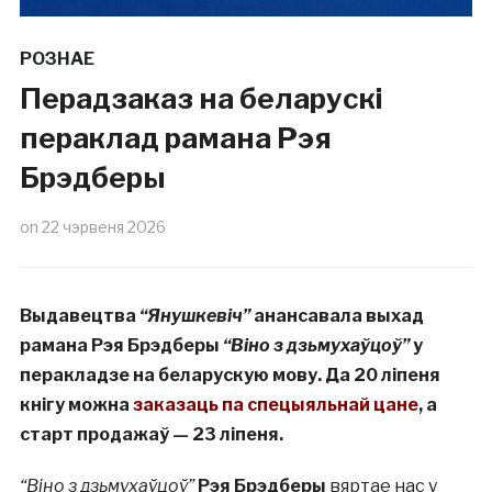
РОЗНАЕ
Перадзаказ на беларускі
пераклад рамана Рэя
Брэдберы
on
22 чэрвеня 2026
Выдавецтва
“Янушкевіч”
анансавала выхад
рамана Рэя Брэдберы
“Віно з дзьмухаўцоў”
у
перакладзе на беларускую мову. Да 20 ліпеня
кнігу можна
заказаць па спецыяльнай цане
, а
старт продажаў — 23 ліпеня.
“Віно з дзьмухаўцоў”
Рэя Брэдберы
вяртае нас у