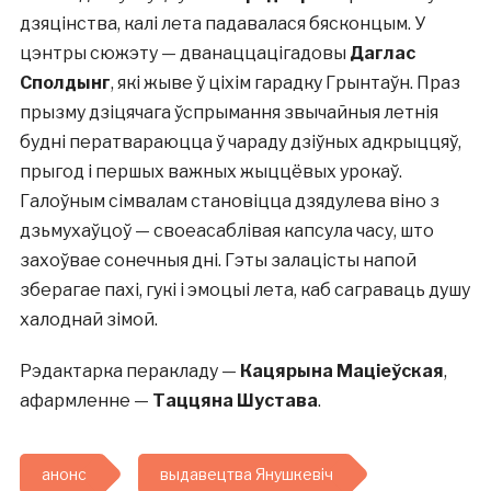
дзяцінства, калі лета падавалася бясконцым. У
цэнтры сюжэту — дванаццацігадовы
Даглас
Сполдынг
, які жыве ў ціхім гарадку Грынтаўн. Праз
прызму дзіцячага ўспрымання звычайныя летнія
будні ператвараюцца ў чараду дзіўных адкрыццяў,
прыгод і першых важных жыццёвых урокаў.
Галоўным сімвалам становіцца дзядулева віно з
дзьмухаўцоў — своеасаблівая капсула часу, што
захоўвае сонечныя дні. Гэты залацісты напой
зберагае пахі, гукі і эмоцыі лета, каб саграваць душу
халоднай зімой.
Рэдактарка перакладу —
Кацярына Маціеўская
,
афармленне —
Таццяна Шустава
.
анонс
выдавецтва Янушкевіч