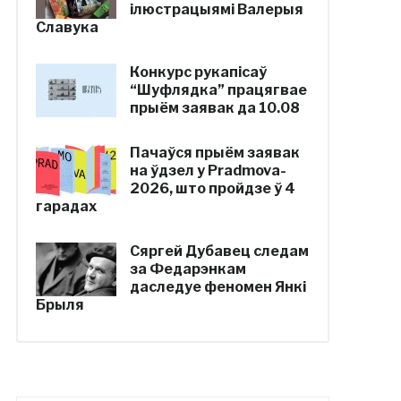
ілюстрацыямі Валерыя
Славука
Конкурс рукапісаў
“Шуфлядка” працягвае
прыём заявак да 10.08
Пачаўся прыём заявак
на ўдзел у Pradmova-
2026, што пройдзе ў 4
гарадах
Сяргей Дубавец следам
за Федарэнкам
даследуе феномен Янкі
Брыля