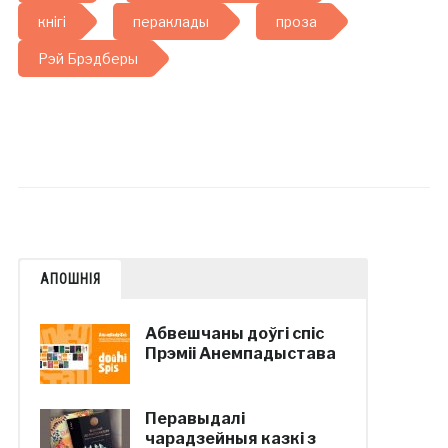
кнігі
пераклады
проза
Рэй Брэдберы
АПОШНІЯ
Абвешчаны доўгі спіс
Прэміі Анемпадыстава
Перавыдалі
чарадзейныя казкі з