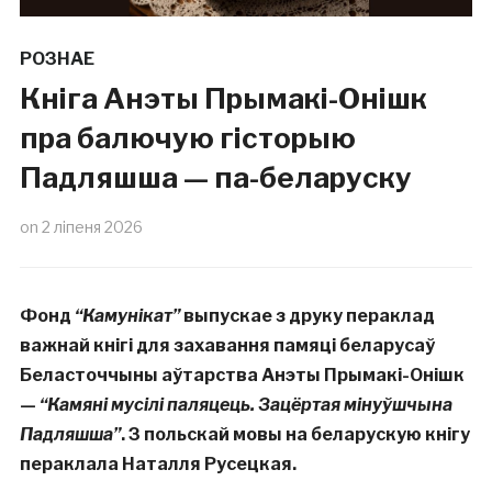
РОЗНАЕ
Кніга Анэты Прымакі-Онішк
пра балючую гісторыю
Падляшша — па-беларуску
on
2 ліпеня 2026
Фонд
“Камунікат”
выпускае з друку пераклад
важнай кнігі для захавання памяці беларусаў
Беласточчыны аўтарства Анэты Прымакі-Онішк
—
“Камяні мусілі паляцець. Зацёртая мінуўшчына
Падляшша”
. З польскай мовы на беларускую кнігу
пераклала Наталля Русецкая.