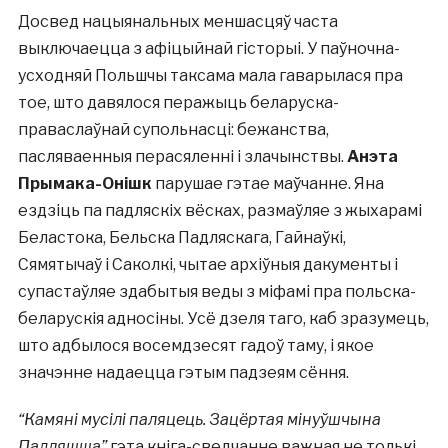
Досвед нацыянальных меншасцяў часта
выключаецца з афіцыйнай гісторыі. У паўночна-
усходняй Польшчы таксама мала гаварылася пра
тое, што давялося перажыць беларуска-
праваслаўнай супольнасці: бежанства,
пасляваенныя перасяленні і злачынствы.
Анэта
Прымака-Онішк
парушае гэтае маўчанне. Яна
ездзіць па падляскіх вёсках, размаўляе з жыхарамі
Беластока, Бельска Падляскага, Гайнаўкі,
Сямятычаў і Саколкі, чытае архіўныя дакументы і
супастаўляе здабытыя веды з міфамі пра польска-
беларускія адносіны. Усё дзеля таго, каб зразумець,
што адбылося восемдзесят гадоў таму, і якое
значэнне надаецца гэтым падзеям сёння.
“Камяні мусілі паляцець. Зацёртая мінуўшчына
Падляшша”
гэта кніга-сведчанне важная не толькі