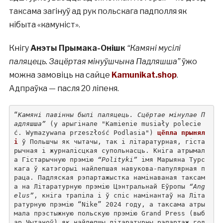
таксама загінуў ад рук польскага падполля як
нібыта «камуніст».
Кнігу
Анэты Прымака-Онішк
“Камяні мусілі
паляцець. Зацёртая мінуўшчына Падляшша”
ўжо
можна замовіць на сайце
Kamunikat.shop
.
Адпраўка — пасля 20 ліпеня.
“
Камяні павінны былі паляцець. Сцёртае мінулае П
адляшша”
 (у арыгінале "Kamienie musiały polecie
ć. Wymazywana przeszłość Podlasia") 
цёпла прынял
і
 ў Польшчы як чытачы, так і літаратурная, гіста
рычная і журналісцкая супольнасць. Кніга атрымал
а Гістарычную прэмію 
“Polityki”
 імя Марыяна Турс
кага ў катэгорыі найлепшая навукова-папулярная п
раца. Падляская рэпартажыстка намінаваная таксам
а на Літаратурную прэмію Цэнтральнай Еўропы 
“Ang
elus”
, кніга трапіла і ў спіс намінантаў на Літа
ратурную прэмію “Nike” 2024 году, а таксама атры
мала прэстыжную польскую прэмію Grand Press (выб
ар Чытачоў) як найлепшы літаратурны рэпартаж год