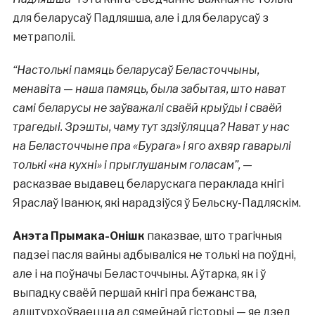
для беларусаў Падляшша, але і для беларусаў з
метраполіі.
“Настолькі памяць беларусаў Беласточчыны,
менавіта — наша памяць, была забытая, што нават
самі беларусы не заўважалі сваёй крыўды і сваёй
трагедыі. Зрэшты, чаму тут здзіўляцца? Нават у нас
на Беласточчыне пра «Бурага» і яго ахвяр гаварылі
толькі «на кухні» і прыглушаным голасам”,
—
расказвае выдавец беларускага пераклада кнігі
Яраслаў Іванюк, які нарадзіўся ў Бельску-Падляскім.
Анэта Прымака-Онішк
паказвае, што трагічныя
падзеі пасля вайны адбываліся не толькі на поўдні,
але і на поўначы Беласточчыны. Аўтарка, як і ў
выпадку сваёй першай кнігі пра бежанства,
адштурхоўваецца ад сямейнай гісторыі — яе дзед