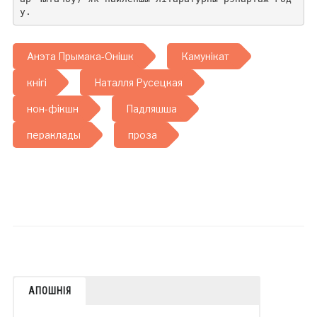
у.
Анэта Прымака-Онішк
Камунікат
кнігі
Наталля Русецкая
нон-фікшн
Падляшша
пераклады
проза
АПОШНІЯ