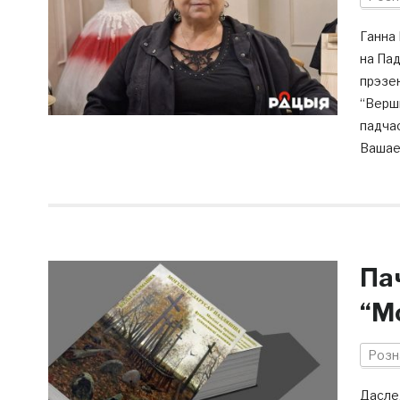
Ганна 
на Пад
прэзен
“Верш
падчас
Вашае 
Па
“М
Розн
Даслед