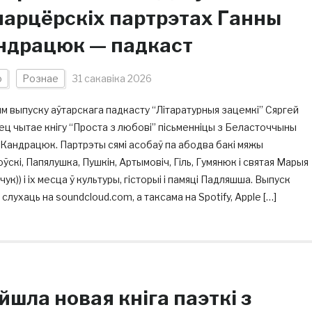
парцёрскіх партрэтах Ганны
ндрацюк — падкаст
o
Рознае
31 сакавіка 2026
м выпуску аўтарскага падкасту “Літаратурныя зацемкі” Сяргей
ц чытае кнігу “Проста з любові” пісьменніцы з Беласточчыны
Кандрацюк. Партрэты сямі асобаў па абодва бакі мяжы
оўскі, Папялушка, Пушкін, Артымовіч, Гіль, Гумянюк і святая Марыя
чук)) і іх месца ў культуры, гісторыі і памяці Падляшша. Выпуск
слухаць на soundcloud.com, а таксама на Spotify, Apple […]
йшла новая кніга паэткі з