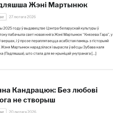
дляшша Жэні Мартынюк
ае
27 лютага 2026
ы 2025 году ў выдавецтве Цэнтра беларускай культуры ў
оку пабачыла свет новая кніга Жэні Мартынюк “Князева Гара”, у
 ў вершах, і ў прозе пераплятаецца асабістая памяць з гісторыяй
 Жэня Мартынюк нарадзілася і вырасла ў вёсцы Зубава каля
а (Падляшша), што стала для яе крыніцай унутранага […]
нна Кандрацюк: Без любові
чога не створыш
ае
20 лютага 2026