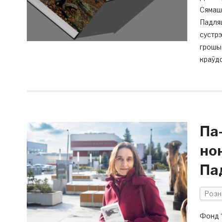
Сямашк
Падляш
сустрэ
грошы 
краўдф
Па
но
Па
Розн
Фонд “