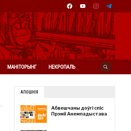
facebook
youtube
instagram
telegram
МАНІТОРЫНГ
НЕКРОПАЛЬ
АПОШНІЯ
Абвешчаны доўгі спіс
Прэміі Анемпадыстава