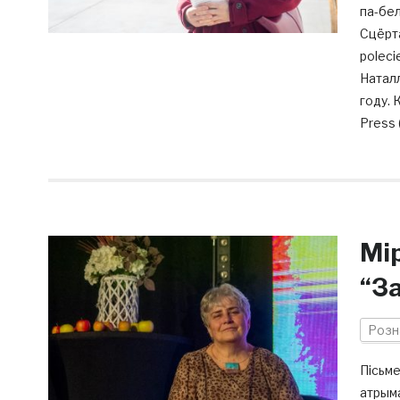
па-бел
Сцёрта
poleci
Наталл
году. 
Press 
Мі
“З
Розн
Пісьме
атрыма