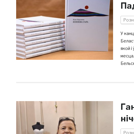
Па
Розн
У канц
Беласт
якой і
месца.
Бельск
Га
ні
Розн