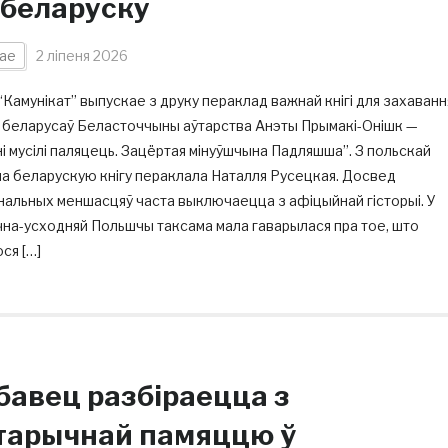
-беларуску
ае
2 ліпеня 2026
Камунікат” выпускае з друку пераклад важнай кнігі для захаванн
і беларусаў Беласточчыны аўтарства Анэты Прымакі-Онішк —
і мусілі паляцець. Зацёртая мінуўшчына Падляшша”. З польскай
а беларускую кнігу пераклала Наталля Русецкая. Досвед
нальных меншасцяў часта выключаецца з афіцыйнай гісторыі. У
на-усходняй Польшчы таксама мала гаварылася пра тое, што
ся […]
бавец разбіраецца з
старычнай памяццю ў