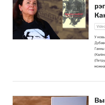
рэ
Ка
Vide
У новы
Дубаве
Ганны 
(Калін
(Петру
можна 
Вы