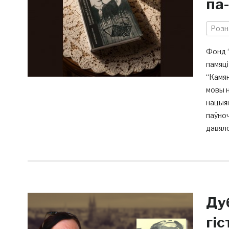
па
Розн
Фонд “
памяц
“Камян
мовы н
нацыя
паўноч
давяло
Ду
гі