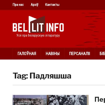
Пра нас
Архіў
Кантакты
Усё пра беларускую літаратуру
ГАЛОЎНАЯ
НАВІНЫ
ПЕРСАНАЛІІ
БІ
Tag:
Падляшша
Пе