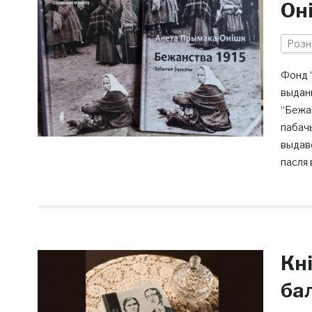
Он
Розн
Фонд “
выдан
“Бежан
пабачы
выдаве
пасля 
Кн
ба