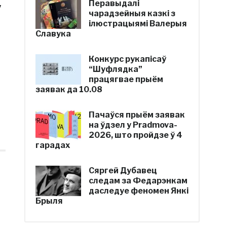
Перавыдалі
у
чарадзейныя казкі з
ілюстрацыямі Валерыя
Славука
Конкурс рукапісаў
“Шуфлядка”
працягвае прыём
заявак да 10.08
Пачаўся прыём заявак
на ўдзел у Pradmova-
2026, што пройдзе ў 4
гарадах
Сяргей Дубавец
следам за Федарэнкам
даследуе феномен Янкі
Брыля