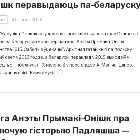
ішк перавыдаюць па-беларуск
ае
10 ліпеня 2026
Камунікат” заключыў дамову з польскім выдавецтвам Czarne на
не на беларускай мове першай кнігі Анэты Прымака-Онішк
ства 1915. Забытыя ўцекачы”. Арыгінал гэтай кнігі па-польску
ў свет у 2016 годзе, а беларускі пераклад у 2019 выходзіў у
цтве “Інбелкульт” (Смаленск) у перакладзе А. Моніча. Цяпер,
выдання кнігі “Камяні мусілі […]
іга Анэты Прымакі-Онішк пра
лючую гісторыю Падляшша —