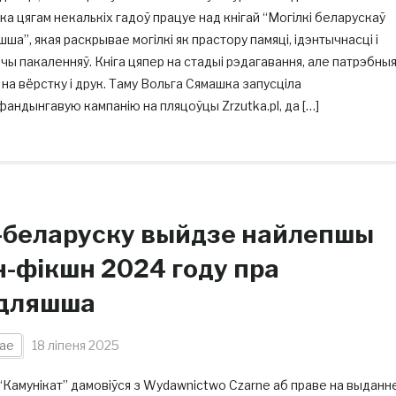
а цягам некалькіх гадоў працуе над кнігай “Могілкі беларускаў
ша”, якая раскрывае могілкі як прастору памяці, ідэнтычнасці і
чы пакаленняў. Кніга цяпер на стадыі рэдагавання, але патрэбны
на вёрстку і друк. Таму Вольга Сямашка запусціла
андынгавую кампанію на пляцоўцы Zrzutka.pl, да […]
-беларуску выйдзе найлепшы
н-фікшн 2024 году пра
дляшша
ае
18 ліпеня 2025
Камунікат” дамовіўся з Wydawnictwo Czarne аб праве на выданн