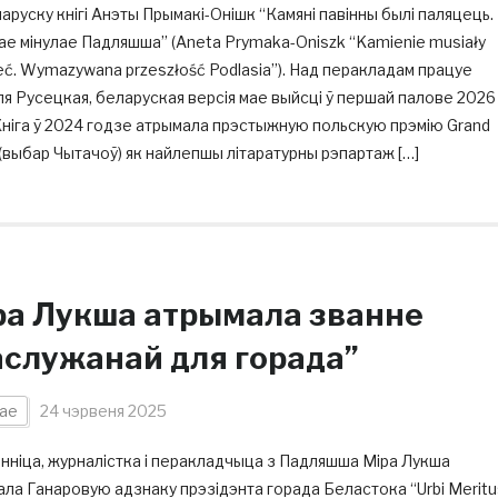
аруску кнігі Анэты Прымакі-Онішк “Камяні павінны былі паляцець.
е мінулае Падляшша” (Aneta Prymaka-Oniszk “Kamienie musiały
eć. Wymazywana przeszłość Podlasia”). Над перакладам працуе
я Русецкая, беларуская версія мае выйсці ў першай палове 2026
Кніга ў 2024 годзе атрымала прэстыжную польскую прэмію Grand
(выбар Чытачоў) як найлепшы літаратурны рэпартаж […]
ра Лукша атрымала званне
аслужанай для горада”
ае
24 чэрвеня 2025
нніца, журналістка і перакладчыца з Падляшша Міра Лукша
ла Ганаровую адзнаку прэзідэнта горада Беластока “Urbi Meritu