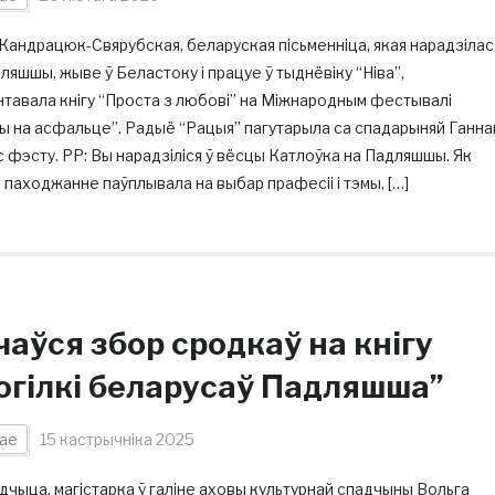
Кандрацюк-Свярубская, беларуская пісьменніца, якая нарадзілас
ляшшы, жыве ў Беластоку і працуе ў тыднёвіку “Ніва”,
тавала кнігу “Проста з любові” на Міжнародным фестывалі
ы на асфальце”. Радыё “Рацыя” пагутарыла са спадарыняй Ганна
 фэсту. РР: Вы нарадзіліся ў вёсцы Катлоўка на Падляшшы. Як
паходжанне паўплывала на выбар прафесіі і тэмы, […]
чаўся збор сродкаў на кнігу
огілкі беларусаў Падляшша”
ае
15 кастрычніка 2025
чыца, магістарка ў галіне аховы культурнай спадчыны Вольга