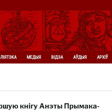
БЛІЯТЭКА
МЕДЫЯ
ВІДЭА
АЎДЫЯ
АРХІЎ
ршую кнігу Анэты Прымака-