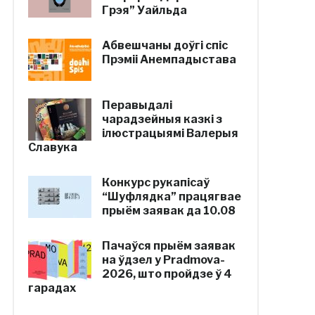
Грэя” Уайльда
Абвешчаны доўгі спіс
Прэміі Анемпадыстава
Перавыдалі
чарадзейныя казкі з
ілюстрацыямі Валерыя
Славука
Конкурс рукапісаў
“Шуфлядка” працягвае
прыём заявак да 10.08
Пачаўся прыём заявак
на ўдзел у Pradmova-
2026, што пройдзе ў 4
гарадах