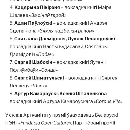
Кацярына Пікірэня
– вокладка кнігі Мэіра
Шалева
«За сіняй гарой»
Адам Паўлоўскі
– вокладка кнігі Андрэя
Сцепанюка
«Зямля над белай ракой»
Святлана Дземідовіч, Лукаш Левандоўскі
–
вокладка кнігі Насты Кудасавай, Святланы
Дземідовіч
«Побач»
Сяргей Шабохін
– вокладка кнігі Яўгеніі
Пфляўмбаўм
«Сонца»
Сяргей Шаматульскі
– вокладка кнігі Сяргея
Лескеця
«Шэпт»
Артур Камароўскі, Ксенія Шталенкова
–
вокладка кнігі Артура Камароўскага
«Corpus Vile»
У склад Аргкамітэту прэміі ўваходзяць Беларускі
ПЭН і
«Fundacja Open Culture»
. Партнёрамі прэміі