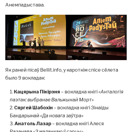
Анемпадыстава.
Як раней пісаў Bellit.info, у кароткім спісе сёлета
было 9 вокладак:
Кацярына Пікірэня
– вокладка кнігі
«Анталогія
паэтак: выбранае Вальжынай Морт»
Сяргей Шабохін
– вокладка кнігі Зінаіды
Бандарынай
«Да новага заўтра»
Анатоль Лазар
– вокладка кнігі Алеся
Разанава
«З маланкаю ў сэрцы»