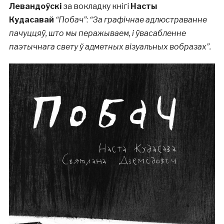
Левандоўскі
за вокладку кнігі
Насты
Кудасавай
“Побач”
:
“За графічнае адлюстраванне
пачуццяў, што мы перажываем, і ўвасабленне
паэтычнага свету ў адметных візуальных вобразах”.