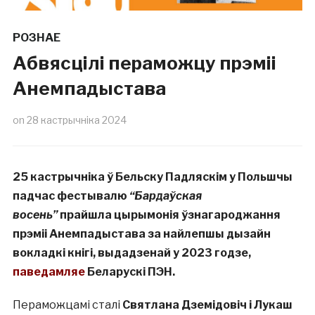
РОЗНАЕ
Абвясцілі пераможцу прэміі
Анемпадыстава
on
28 кастрычніка 2024
25 кастрычніка ў Бельску Падляскім у Польшчы
падчас фестывалю
“Бардаўская
восень”
прайшла цырымонія ўзнагароджання
прэміі Анемпадыстава за найлепшы дызайн
вокладкі кнігі, выдадзенай у 2023 годзе,
паведамляе
Беларускі ПЭН.
Пераможцамі сталі
Святлана Дземідовіч і Лукаш