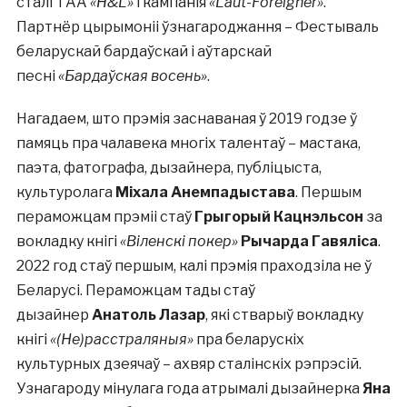
сталі ТАА
«H&L»
і кампанія
«Laut-Foreigner»
.
Партнёр цырымоніі ўзнагароджання – Фестываль
беларускай бардаўскай і аўтарскай
песні
«Бардаўская восень»
.
Нагадаем, што прэмія заснаваная ў 2019 годзе ў
памяць пра чалавека многіх талентаў – мастака,
паэта, фатографа, дызайнера, публіцыста,
культуролага
Міхала Анемпадыстава
. Першым
пераможцам прэміі стаў
Грыгорый Кацнэльсон
за
вокладку кнігі
«Віленскі покер»
Рычарда Гавяліса
.
2022 год стаў першым, калі прэмія праходзіла не ў
Беларусі. Пераможцам тады стаў
дызайнер
Анатоль Лазар
, які стварыў вокладку
кнігі
«(Не)расстраляныя»
пра беларускіх
культурных дзеячаў – ахвяр сталінскіх рэпрэсій.
Узнагароду мінулага года атрымалі дызайнерка
Яна