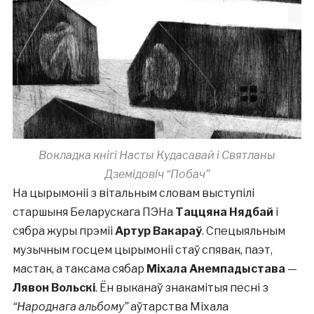
Вокладка кнігі Насты Кудасавай і Святланы
Дземідовіч “Побач”
На цырымоніі з вітальным словам выступілі
старшыня Беларускага ПЭНа
Таццяна Нядбай
і
сябра журы прэміі
Артур Вакараў
. Спецыяльным
музычным госцем цырымоніі стаў спявак, паэт,
мастак, а таксама сябар
Міхала Анемпадыстава
—
Лявон Вольскі
. Ён выканаў знакамітыя песні з
“Народнага альбому”
аўтарства Міхала