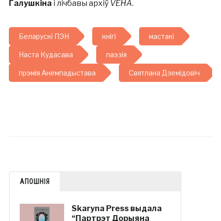
Галушкіна
і лічбавы архіў
VEHA
.
Беларускі ПЭН
кнігі
мастакі
Наста Кудасава
паэзія
прэмія Анемпадыстава
Святлана Дземідовіч
АПОШНІЯ
Skaryna Press выдала
“Партрэт Дорыяна