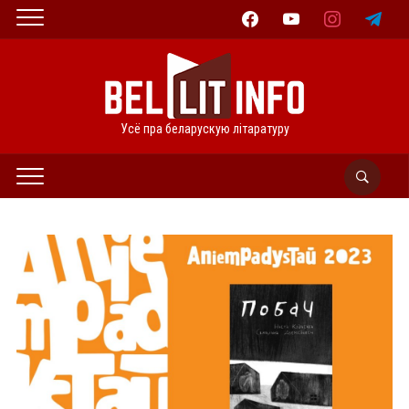
facebook
youtube
instagram
telegram
Усё пра беларускую літаратуру