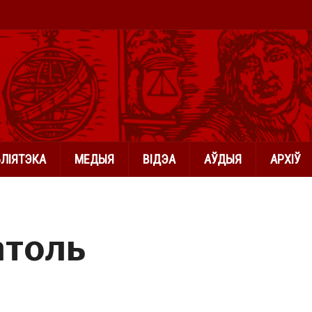
БЛІЯТЭКА
МЕДЫЯ
ВІДЭА
АЎДЫЯ
АРХІЎ
атоль