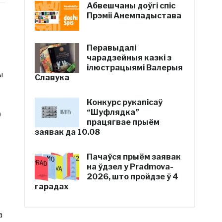
Абвешчаны доўгі спіс
Прэміі Анемпадыстава
Перавыдалі
чарадзейныя казкі з
ілюстрацыямі Валерыя
ы
Славука
Конкурс рукапісаў
“Шуфлядка”
0
працягвае прыём
заявак да 10.08
Пачаўся прыём заявак
на ўдзел у Pradmova-
2026, што пройдзе ў 4
гарадах
а