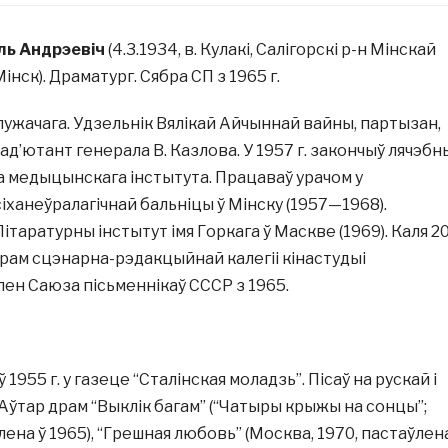
ль Андрэевіч
(4.3.1934, в. Кулакі, Салігорскі р-н Мінскай
Мінск). Драматург. Сябра СП з 1965 г.
 служачага. Удзельнік Вялікай Айчыннай вайны, партызан,
ад’ютант генерала В. Казлова. У 1957 г. закончыў лячэбн
а медыцынскага інстытута. Працаваў урачом у
іханеўралагічнай бальніцы ў Мінску (1957—1968).
ітаратурны інстытут імя Горкага ў Маскве (1969). Каля 2
рам сцэнарна-рэдакцыйнай калегіі кінастудыі
лен Саюза пісьменнікаў СССР з 1965.
 1955 г. у газеце “Сталінская моладзь”. Пісаў на рускай і
Аўтар драм “Выклік багам” (“Чатыры крыжы на сонцы”;
лена ў 1965), “Грешная любовь” (Москва, 1970, пастаўлен