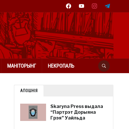
facebook
youtube
instagram
telegram
МАНІТОРЫНГ
НЕКРОПАЛЬ
АПОШНІЯ
Skaryna Press выдала
“Партрэт Дорыяна
Грэя” Уайльда