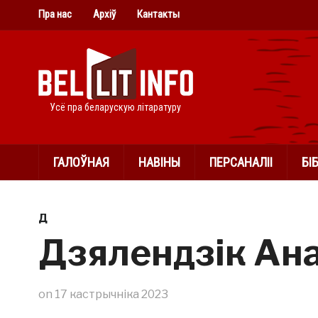
Пра нас
Архіў
Кантакты
Усё пра беларускую літаратуру
ГАЛОЎНАЯ
НАВІНЫ
ПЕРСАНАЛІІ
БІ
Д
Дзялендзік Ан
on
17 кастрычніка 2023