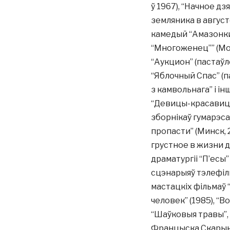
ў 1967), “Начное дз
земляника в августе
камедый “Амазонки”
“Многоженец”” (Моск
“Аукцион” (пастаўле
“Яблочный Спас” (па
з камвольнага” і інш
“Девицы-красавицы”
зборнікаў гумарэсак
пропасти” (Минск, 
грустное в жизни д
драматургіі “П’есы” 
сцэнарыяў тэлефільм
мастацкіх фільмаў “
человек” (1985), “В
“Шаўковыя травы”, 
Францыска Скарын