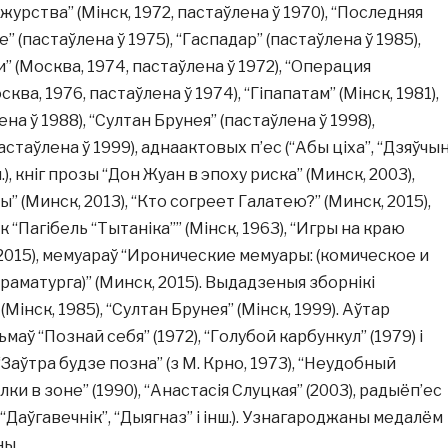
яжурства” (Мінск, 1972, пастаўлена ў 1970), “Последняя
” (пастаўлена ў 1975), “Гаспадар” (пастаўлена ў 1985),
 (Москва, 1974, пастаўлена ў 1972), “Операция
ва, 1976, пастаўлена ў 1974), “Гіпапатам” (Мінск, 1981),
на ў 1988), “Султан Брунея” (пастаўлена ў 1998),
стаўлена ў 1999), аднаактовых п’ес (“Абы ціха”, “Дзяўчы
.), кніг прозы “Дон Жуан в эпоху риска” (Минск, 2003),
 (Минск, 2013), “Кто согреет Галатею?” (Минск, 2015),
 “Пагібель “Тытаніка”” (Мінск, 1963), “Игры на краю
2015), мемуараў “Иронические мемуары: (комическое и
раматурга)” (Минск, 2015). Выдадзеныя зборнікі
(Мінск, 1985), “Султан Брунея” (Мінск, 1999). Аўтар
аў “Познай себя” (1972), “Голубой карбункул” (1979) і
Заўтра будзе позна” (з М. Крно, 1973), “Неудобный
олки в зоне” (1990), “Анастасія Слуцкая” (2003), радыёп’ес
“Даўгавечнік”, “Дыягназ” і інш.). Узнагароджаны медалём
ы.