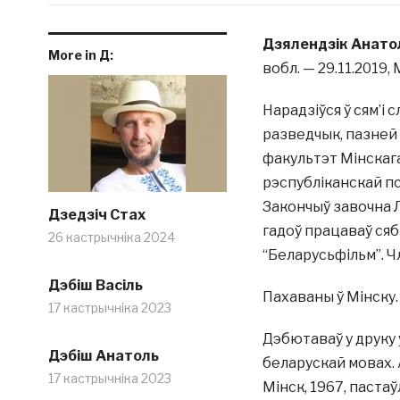
Дзялендзік Анато
More in Д:
вобл. — 29.11.2019, 
Нарадзіўся ў сям’і
разведчык, пазней 
факультэт Мінскаг
рэспубліканскай пс
Закончыў завочна Л
Дзедзіч Стах
гадоў працаваў сяб
26 кастрычніка 2024
“Беларусьфільм”. Ч
Дэбіш Васіль
Пахаваны ў Мінску.
17 кастрычніка 2023
Дэбютаваў у друку ў
Дэбіш Анатоль
беларускай мовах. 
17 кастрычніка 2023
Мінск, 1967, пастаў