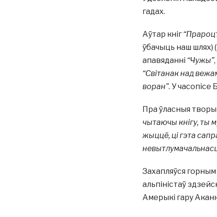
гадах.
Аўтар кніг
“Прароц
ўбачыць наш шлях) (
апавяданні
“Чужы”
,
“Світанак над вежам
воран”
. У часопіс
Пра ўласныя твор
чытаючы кнігу, ты м
жыццё, ці гэта сапр
невытлумачальнас
Захапляўся горным 
альпіністаў здзей
Амерыкі гару Аканка