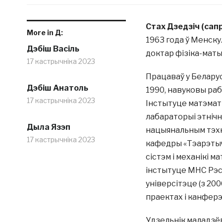
Стах Дзедзіч (сап
More in Д:
1963 года ў Менску
Дэбіш Васіль
доктар фізіка-мат
17 кастрычніка 2023
Працаваў у Беларус
Дэбіш Анатоль
1990, навуковы раб
17 кастрычніка 2023
Інстытуце матэматы
лабараторыі этнічн
Дыла Язэп
нацыянальным тэхн
17 кастрычніка 2023
кафедры «Тэарэтыч
сістэм і механікі 
інстытуце МНС Рэсп
універсітэце (з 20
праектах і канфер
Удзельнік маладзё