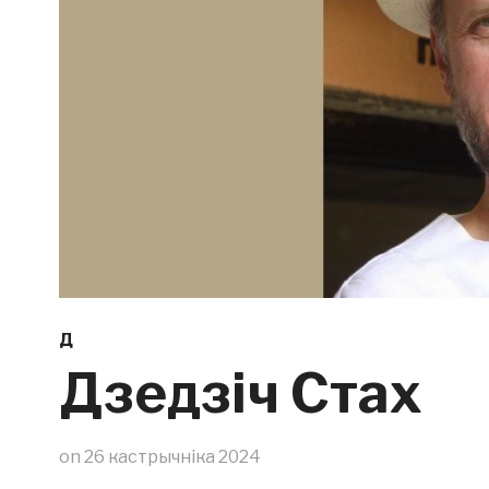
Д
Дзедзіч Стах
on
26 кастрычніка 2024