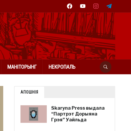
facebook
youtube
instagram
telegram
МАНІТОРЫНГ
НЕКРОПАЛЬ
АПОШНІЯ
Skaryna Press выдала
“Партрэт Дорыяна
Грэя” Уайльда