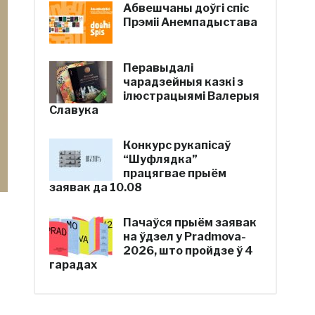
Абвешчаны доўгі спіс
Прэміі Анемпадыстава
Перавыдалі
чарадзейныя казкі з
ілюстрацыямі Валерыя
Славука
Конкурс рукапісаў
“Шуфлядка”
працягвае прыём
заявак да 10.08
Пачаўся прыём заявак
на ўдзел у Pradmova-
2026, што пройдзе ў 4
гарадах