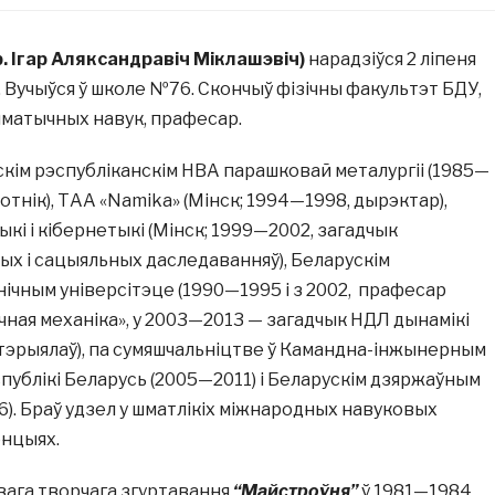
р. Ігар Аляксандравіч Міклашэвіч)
нарадзіўся 2 ліпеня
. Вучыўся ў школе №76. Скончыў фізічны факультэт БДУ,
ыматычных навук, прафесар.
кім рэспубліканскім НВА парашковай металургіі (1985—
отнік), ТАА «Namika» (Мінск; 1994—1998, дырэктар),
кі і кібернетыкі (Мінск; 1999—2002, загадчык
ых і сацыяльных даследаванняў), Беларускім
ічным універсітэце (1990—1995 і з 2002, прафесар
ная механіка», у 2003—2013 — загадчык НДЛ дынамікі
матэрыялаў), па сумяшчальніцтве ў Камандна-інжынерным
ублікі Беларусь (2005—2011) і Беларускім дзяржаўным
06). Браў удзел у шматлікіх міжнародных навуковых
энцыях.
вага творчага згуртавання
“Майстроўня”
ў 1981—1984