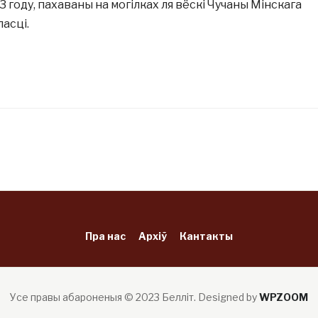
13 году, пахаваны на могілках ля вёскі Чучаны Мінскага
асці.
Пра нас
Архіў
Кантакты
Усе правы абароненыя © 2023 Белліт.
Designed by
WPZOOM