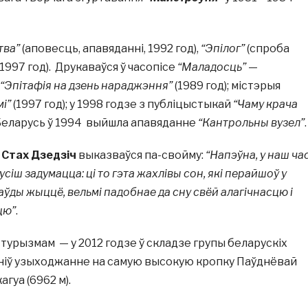
тва”
(аповесць, апавяданні, 1992 год),
“Эпілог”
(спроба
1997 год). Друкаваўся ў часопісе
“Маладосць”
—
“Эпітафія на дзень нараджэння”
(1989 год); містэрыя
і”
(1997 год); у 1998 годзе з публіцыстыкай
“Чаму крача
е Беларусь ў 1994 выйшла апавяданне
“Кантрольны вузел”
.
ы
Стах Дзедзіч
выказваўся па-свойму:
“Напэўна, у наш ча
усіш задумацца: ці то гэта жахлівы сон, які перайшоў у
аўды жыццё, вельмі падобнае да сну свёй алагічнасцю і
цю”
.
турызмам — у 2012 годзе ў складзе групы беларускіх
сніў узыходжанне на самую высокую кропку Паўднёвай
гуа (6962 м).