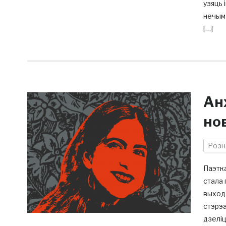
узяць 
нечым 
[…]
Ан
нов
Розн
Паэтка
стала 
выходз
стэрэа
дзеліц