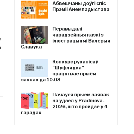
Абвешчаны доўгі спіс
Прэміі Анемпадыстава
Перавыдалі
чарадзейныя казкі з
й
ілюстрацыямі Валерыя
Славука
а
Конкурс рукапісаў
“Шуфлядка”
працягвае прыём
заявак да 10.08
Пачаўся прыём заявак
на ўдзел у Pradmova-
2026, што пройдзе ў 4
гарадах