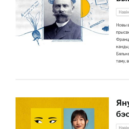
Наві
Новы в
прысве
Франці
кандыд
Бяльке
таму, 
Ян
бэ
Наві