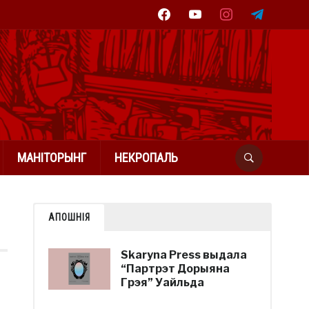
facebook
youtube
instagram
telegram
МАНІТОРЫНГ
НЕКРОПАЛЬ
АПОШНІЯ
Skaryna Press выдала
“Партрэт Дорыяна
Грэя” Уайльда