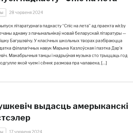
ны
28 чэрвеня 2024
ыпуск літаратурнага падкасту “Спіс на лета” ад праекта wir.by
чаны аднаму з пачынальнікаў новай беларускай літаратуры —
шку Багушэвічу. У класічных школьных творах разбіраюцца
атка філалагічных навук Марына Казлоўская і паэтка Дар’я
віч. Макабрычныя танцы і надрыўная музыка сто трыццаць год
водгулле якой чуем і сёння: размова пра чалавека, […]
ушкевіч выдасць амерыканскі
стсэлер
ны
17 чэрвеня 2024