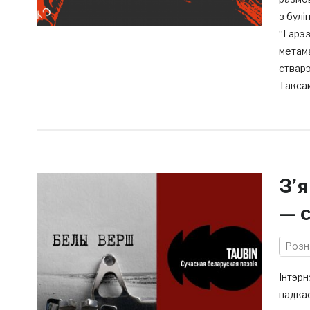
з булі
“Гарэз
метама
стварэ
Такса
З’
— 
Розн
Інтэрн
падка