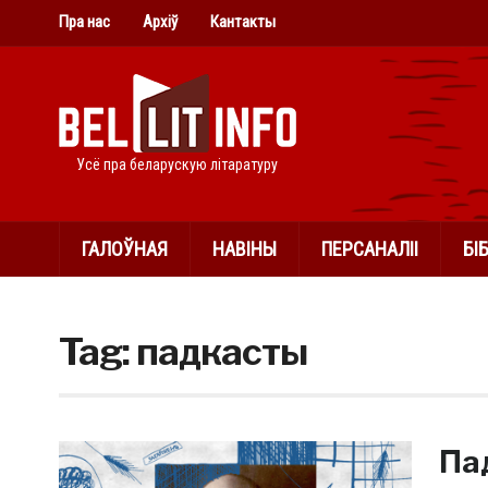
Пра нас
Архіў
Кантакты
Усё пра беларускую літаратуру
ГАЛОЎНАЯ
НАВІНЫ
ПЕРСАНАЛІІ
БІ
Tag:
падкасты
Пад