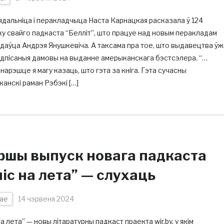
ядальніца і перакладчыца Наста Карнацкая расказала ў 124
у свайго падкаста “Белліт”, што працуе над новым перакладам
даўца Андрэя Янушкевіча. А таксама пра тое, што выдавецтва ў
адпісаныя дамовы на выданне амерыканскага бэстсэлера. “…
нарэшце я магу казаць, што гэта за кніга. Гэта сучасны
анскі раман Рэбэкі […]
ршы выпуск новага падкаста
іс на лета” — слухаць
ае
14 чэрвеня 2024
на лета” — новы літаратурны падкаст праекта wir.by, у якім