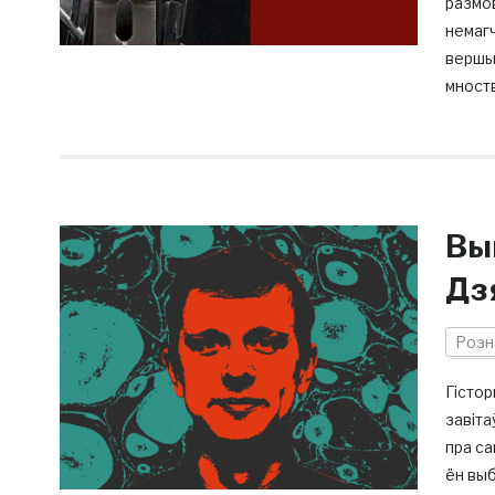
размов
немагч
вершы.
мноств
Вы
Дз
Розн
Гістор
завіта
пра са
ён выб