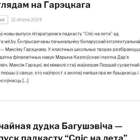
глядам на Гарэцкага
ае
12 ліпеня 2024
 новы выпуск літаратурнага падкасту “Спіс на лета” ад
а wir.by. Ён прысвечаны пачынальніку беларускай інтэлектуальна
 — Максіму Гарэцкаму. У класічных школьных творах разбіраюцц
атка філалагічных навук Марына Казлоўская і паэтка Дар’я
віч. Максім Гарэцкі, які міжволі стаў жаўнерам Першай сусветнай
 першы ў свеце, хто наўпрост з акопаў напіша пра яе брыдкасць і
нсоўнасць […]
чайная дудка Багушэвіча —
пуск падкасту “Спіс на лета”