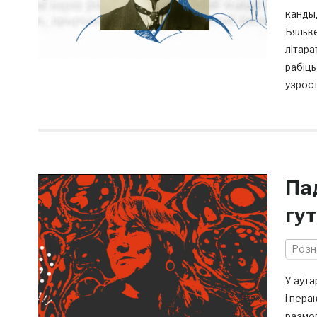
кандыд
Бяльк
літара
рабіць
узрост
Па
гу
Розн
У аўта
і пер
размов