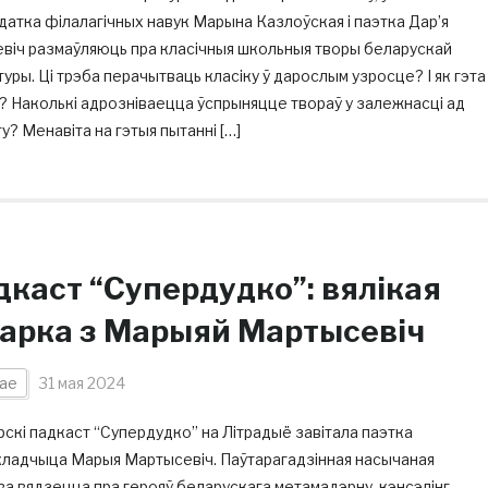
атка філалагічных навук Марына Казлоўская і паэтка Дар’я
евіч размаўляюць пра класічныя школьныя творы беларускай
туры. Ці трэба перачытваць класіку ў дарослым узросце? І як гэта
? Наколькі адрозніваецца ўспрыняцце твораў у залежнасці ад
у? Менавіта на гэтыя пытанні […]
дкаст “Супердудко”: вялікая
тарка з Марыяй Мартысевіч
ае
31 мая 2024
рскі падкаст “Супердудко” на Літрадыё завітала паэтка
акладчыца Марыя Мартысевіч. Паўтарагадзінная насычаная
а вядзецца пра герояў беларускага метамадэрну, кэнсэлінг