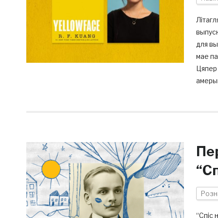
Літагл
выпуск
для вы
мае п
Цяпер 
амерык
Пе
“Сп
Розн
“Спіс 