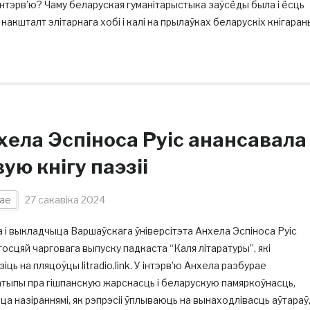
інтэрв’ю? Чаму беларуская гуманітарыстыка заўсёды была і ёсць
накшталт элітарнага хобі і калі на прылаўках беларускіх кнігаран
хела Эспіноса Руіс анансавала
ую кнігу паэзіі
ае
27 сакавіка 2024
 і выкладчыца Варшаўскага ўніверсітэта Анхела Эспіноса Руіс
госцяй чарговага выпуску падкаста “Каля літаратуры”, які
іць на пляцоўцы litradio.link. У інтэрв’ю Анхела разбурае
тыпы пра гішпанскую жарснасць і беларускую памяркоўнасць,
ца назіраннямі, як рэпрэсіі ўплываюць на вынаходлівасць аўтараў