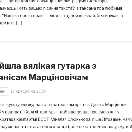
ы з аўтаркамі і аўтарамі пра паэзію, рыфму і верлібры,
ымасць і матывацыю пісання тэкстаў, а таксама пра любімыя
 “Нашыя героі і гераіні — людзі з адной кніжкай, без кніжак, з
ам кніг. […]
йшла вялікая гутарка з
янісам Марціновічам
ае
12 красавіка 2024
ык, культурны журналіст і тэатральны крытык Дзяніс Марціновіч
ў у падкаст “Каля літаратуры”, каб расказаць пра сваю кнігу
кратара кампартыі БССР Мікалая Слюнькова, піша Літрадыё. Чам
раў менавіта гэтага героя для кнігі, але не патэлефанаваў яму, ка