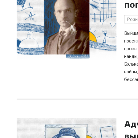
по
Розн
Выйшаў
праект
прозы
кандыд
Бяльке
вайны,
бессэ
Ад
вы