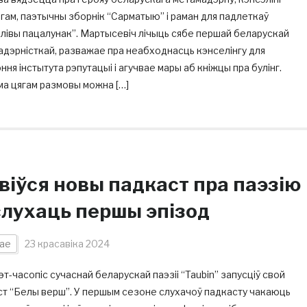
нгам, паэтычны зборнік “Сарматыю” і раман для падлеткаў
лівы пацалунак”. Мартысевіч лічыць сябе першай беларускай
дэрністкай, разважае пра неабходнасць кэнселінгу для
ння інстытута рэпутацыі і агучвае мары аб кніжцы пра булінг.
ма цягам размовы можна […]
явіўся новы падкаст пра паэзію
слухаць першы эпізод
ае
23 красавіка 2024
эт-часопіс сучаснай беларускай паэзіі “Taubin” запусціў свой
ст “Белы верш”. У першым сезоне слухачоў падкасту чакаюць