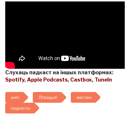
Слухаць падкаст на іншых платформах:
Spotify
,
Apple Podcasts,
Castbox
,
TuneIn
кнігі
Літрадыё
мастакі
падкасты