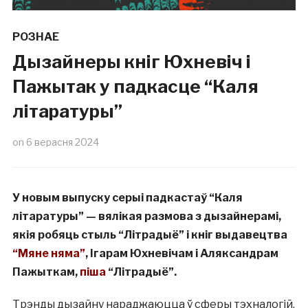
РОЗНАЕ
Дызайнеры кніг Юхневіч і
Пажытак у падкасце “Каля
літаратуры”
on
6 верасня 2024
У новым выпуску серыі падкастаў “Каля
літаратуры” — вялікая размова з дызайнерамі,
якія робяць стыль “Літрадыё” і кніг выдавецтва
“Мяне няма”
, Ігарам Юхневічам і Аляксандрам
Пажыткам,
піша
“Літрадыё”.
Трэнды дызайну нараджаюцца ў сферы тэхналогій,