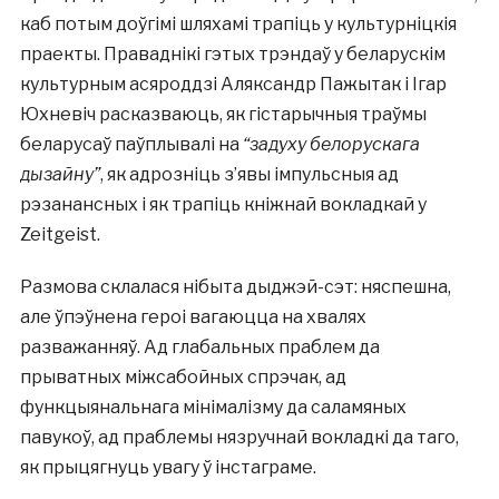
каб потым доўгімі шляхамі трапіць у культурніцкія
праекты. Праваднікі гэтых трэндаў у беларускім
культурным асяроддзі Аляксандр Пажытак і Ігар
Юхневіч расказваюць, як гістарычныя траўмы
беларусаў паўплывалі на
“задуху белорускага
дызайну”
, як адрозніць з’явы імпульсныя ад
рэзанансных і як трапіць кніжнай вокладкай у
Zeitgeist.
Размова склалася нібыта дыджэй-сэт: няспешна,
але ўпэўнена героі вагаюцца на хвалях
разважанняў. Ад глабальных праблем да
прыватных міжсабойных спрэчак, ад
функцыянальнага мінімалізму да саламяных
павукоў, ад праблемы нязручнай вокладкі да таго,
як прыцягнуць увагу ў інстаграме.