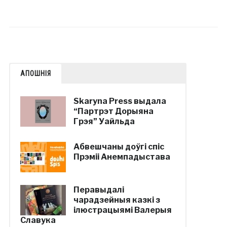
АПОШНІЯ
Skaryna Press выдала
“Партрэт Дорыяна
Грэя” Уайльда
Абвешчаны доўгі спіс
Прэміі Анемпадыстава
Перавыдалі
чарадзейныя казкі з
ілюстрацыямі Валерыя
Славука