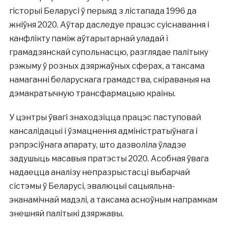
гісторыі Беларусі ў перыяд з лістапада 1996 да
жніўня 2020. Аўтар даследуе працэс суіснавання і
канфлікту паміж аўтарытарнай уладай і
грамадзянскай супольнасцю, разглядае палітыку
рэжыму ў розных дзяржаўных сферах, а таксама
намаганні беларускага грамадства, скіраваныя на
дэмакратычную трансфармацыю краіны.
У цэнтры ўвагі знаходзіцца працэс паступовай
кансалідацыі і ўзмацнення адміністратыўнага і
рэпрэсіўнага апарату, што дазволіла ўладзе
задушыць масавыя пратэсты 2020. Асобная ўвага
надаецца аналізу непразрыстасці выбарчай
сістэмы ў Беларусі, эвалюцыі сацыяльна-
эканамічнай мадэлі, а таксама асноўным напрамкам
знешняй палітыкі дзяржавы.