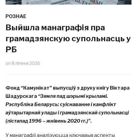
РОЗНАЕ
Выйшла манаграфія пра
грамадзянскую супольнасць у
РБ
on
8 ліпеня 2026
Фонд “Камунікат” выпусціў з друку кнігу Віктара
Шадурскага
“Зямля пад шэрымі крыламі.
Рэспубліка Беларусь: суіснаванне і канфлікт
аўтарытарнай улады і грамадзянскай супольнасці
(лістапад 1996 – жнівень 2020 гг.)”
.
У манаграфіі аналізуюцца ключавыя аспекты