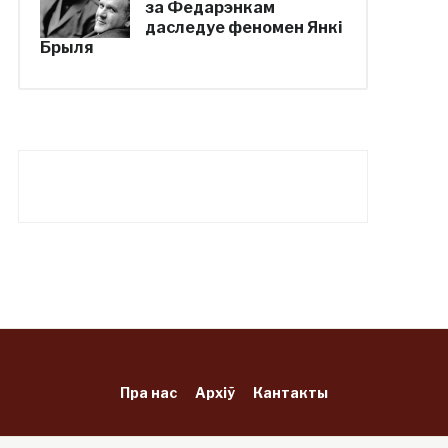
за Федарэнкам
даследуе феномен Янкі
Брыля
Пра нас
Архіў
Кантакты