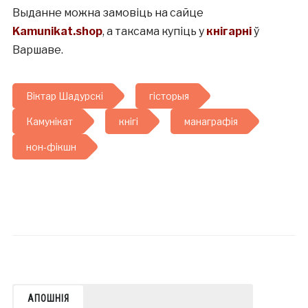
Выданне можна замовіць на сайце
Kamunikat.shop
, а таксама купіць у
кнігарні
ў
Варшаве.
Віктар Шадурскі
гісторыя
Камунікат
кнігі
манаграфія
нон-фікшн
АПОШНІЯ