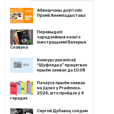
Абвешчаны доўгі спіс
Прэміі Анемпадыстава
Перавыдалі
чарадзейныя казкі з
ілюстрацыямі Валерыя
Славука
Конкурс рукапісаў
“Шуфлядка” працягвае
прыём заявак да 10.08
Пачаўся прыём заявак
на ўдзел у Pradmova-
2026, што пройдзе ў 4
гарадах
Сяргей Дубавец следам