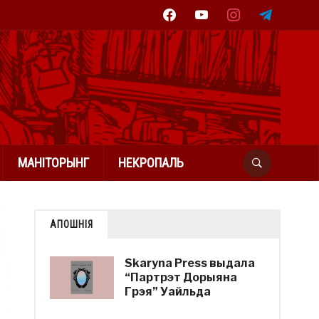
facebook
youtube
instagram
telegram
МАНІТОРЫНГ
НЕКРОПАЛЬ
АПОШНІЯ
Skaryna Press выдала
“Партрэт Дорыяна
Грэя” Уайльда