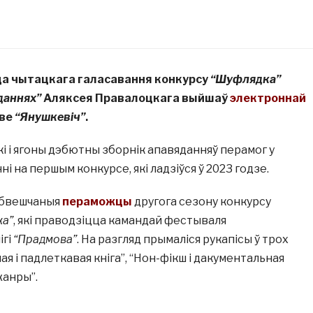
а чытацкага галасавання конкурсу
“Шуфлядка”
даннях”
Аляксея Правалоцкага выйшаў
электроннай
тве
“Янушкевіч”
.
 і ягоны дэбютны зборнік апавяданняў перамог у
і на першым конкурсе, які ладзіўся ў 2023 годзе.
 абвешчаныя
пераможцы
другога сезону конкурсу
а”
, які праводзіцца камандай фестываля
ігі
“Прадмова”
. На разгляд прымаліся рукапісы ў трох
ая і падлеткавая кніга”, “Нон-фікш і дакументальная
жанры”.