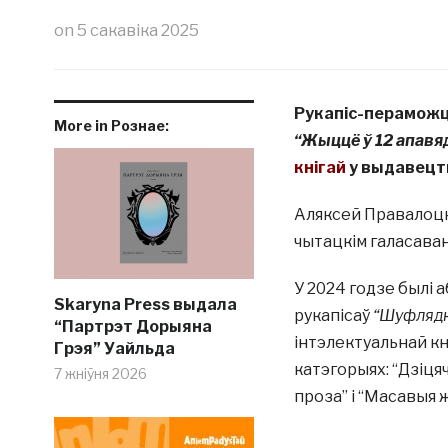
on
5 сакавіка 2025
Рукапіс-пераможц
More in Рознае:
“Жыццё ў 12 апавя
кнігай
у выдавец
Аляксей Правалоцкі
чытацкім галасаванн
У 2024 годзе былі
Skaryna Press выдала
рукапісаў
“Шуфлядк
“Партрэт Дорыяна
інтэлектуальнай кн
Грэя” Уайльда
катэгорыях: “Дзіцяч
7 жніўня 2026
проза” і “Масавыя 