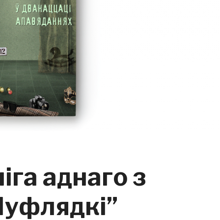
іга аднаго з
уфлядкі”