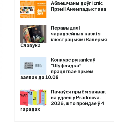
Абвешчаны доўгі спіс
Прэміі Анемпадыстава
Перавыдалі
чарадзейныя казкі з
ілюстрацыямі Валерыя
Славука
Конкурс рукапісаў
“Шуфлядка”
працягвае прыём
заявак да 10.08
Пачаўся прыём заявак
на ўдзел у Pradmova-
2026, што пройдзе ў 4
гарадах