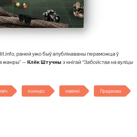
lit.info, раней ужо быў апублікаваны пераможца ў
я жанры” —
Клёк Штучны
з кнігай
“Забойства на вуліцы
евіч
конкурс
навінкі
Прадмова