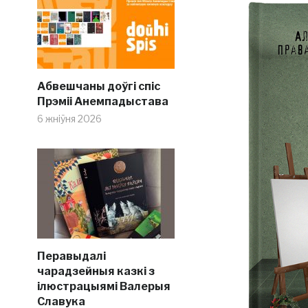
Абвешчаны доўгі спіс
Прэміі Анемпадыстава
6 жніўня 2026
Перавыдалі
чарадзейныя казкі з
ілюстрацыямі Валерыя
Славука