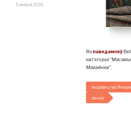
5 жніўня 2026
Як
паведамляў
Bel
катэгорыі “Масавы
Макаёнка”
.
выдавецтва Янушк
проза