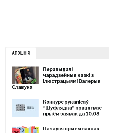
АПОШНІЯ
Перавыдалі
чарадзейныя казкі з
ілюстрацыямі Валерыя
Славука
Конкурс рукапісаў
“Шуфлядка” працягвае
прыём заявак да 10.08
Пачаўся прыём заявак