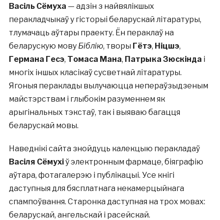
Васіль Сёмуха
— адзін з найвялікшых
перакладчыкаў у гісторыі беларускай літаратуры,
тлумачаць аўтары праекту. Ён пераклаў на
беларускую мову
Біблію
, творы
Гётэ
,
Ніцшэ
,
Германа Гесэ
,
Томаса Мана
,
Патрыка Зюскінда
і
многіх іншых класікаў сусветнай літаратуры.
Ягоныя пераклады вылучаюцца непераўзыдзеным
майстэрствам і глыбокім разуменнем як
арыгінальных тэкстаў, так і выяваю багацця
беларускай мовы.
Наведнікі сайта знойдуць калекцыю перакладаў
Васіля Сёмухі
ў электронным фармаце, біяграфію
аўтара, фотагалерэю і публікацыі. Усе кнігі
даступныя для бясплатнага некамерцыйнага
спампоўвання. Старонка даступная на трох мовах:
беларускай, ангельскай і расейскай.