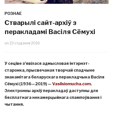
РОЗНАЕ
Стварылі сайт-архіў з
перакладамі Васіля Сёмухі
on
23 студзеня 2026
У сеціве з’явілася адмысловая інтэрнэт-
старонка, прысвечаная творчай спадчыне
знакамітага беларускага перакладчыка Васіля
Сёмухі (1936—2019) —
Vasilsiomucha.com
.
Электронны архіў перакладаў даступны для
бясплатнага некамерцыйнага спампоўвання і
чытання.