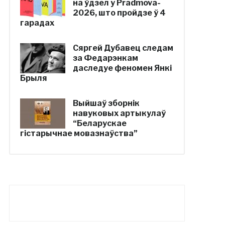
на ўдзел у Pradmova-
2026, што пройдзе ў 4
гарадах
Сяргей Дубавец следам
за Федарэнкам
даследуе феномен Янкі
Брыля
Выйшаў зборнік
навуковых артыкулаў
“Беларускае
гістарычнае мовазнаўства”