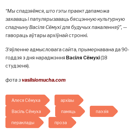
“Мы спадзяёмся, што гэты праект дапаможа
захаваць і папулярызаваць бясцэнную культурную
спадчыну Васіля Сёмухі для будучых пакаленняў”,
—
гавораць аўтары архіўнай стронкі.
З’яўленне адмысловага сайта, прымеркавана да 90-
годдзя з дня нараджэння
Васіля Сёмухі
(18
студзеня).
фота з
vasilsiomucha.com
Алеся Сёмуха
архівы
Васіль Сёмуха
памяць
паэзія
пераклады
проза