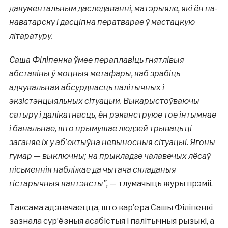
дакументальным даследаванні, матэрыяле, які ён па-
наватарску і дасціпна ператварае ў мастацкую
літаратуру.
Саша Філіпенка ўмее пераплавіць гнятлівыя
абставіны ў моцныя метафары, каб зрабіць
адчувальнай абсурднасць палітычных і
экзістэнцыяльных сітуацый. Выкарыстоўваючы
сатыру і далікатнасць, ён рэканструюе тое інтымнае
і банальнае, што прымушае людзей трываць ці
заганяе іх у аб’ектыўна невыносныя сітуацыі. Ягоны
гумар — выключны; на прыкладзе чалавечых лёсаў
пісьменнік набліжае да чытача складаныя
гістарычныя кантэксты”,
— тлумачыць журы прэміі.
Таксама адзначаецца, што кар’ера Сашы Філіпенкі
зазнала сур’ёзныя асабістыя і палітычныя рызыкі, а