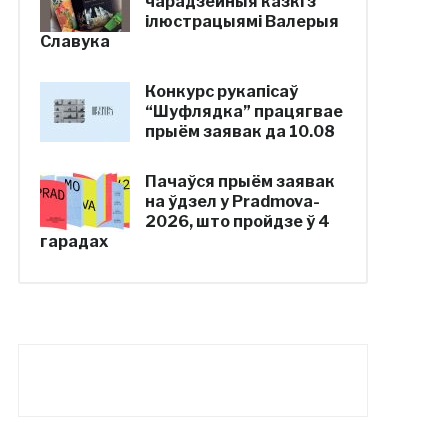
чарадзейныя казкі з
ілюстрацыямі Валерыя
Славука
Конкурс рукапісаў
“Шуфлядка” працягвае
прыём заявак да 10.08
Пачаўся прыём заявак
на ўдзел у Pradmova-
2026, што пройдзе ў 4
гарадах