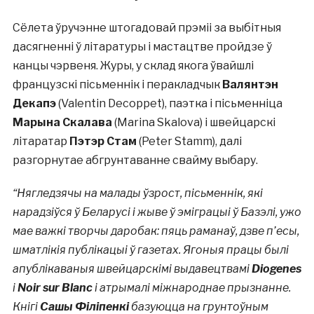
Сёлета ўручэнне штогадовай прэміі за выбітныя
дасягненні ў літаратуры і мастацтве пройдзе ў
канцы чэрвеня. Журы, у склад якога ўвайшлі
французскі пісьменнік і перакладчык
Валянтэн
Декапэ
(Valentin Decoppet), паэтка і пісьменніца
Марына Скалава
(Marina Skalova) і швейцарскі
літаратар
Пэтэр Стам
(Peter Stamm), далі
разгорнутае абгрунтаванне свайму выбару.
“Нягледзячы на малады ўзрост, пісьменнік, які
нарадзіўся ў Беларусі і жыве ў эміграцыі ў Базэлі, ужо
мае важкі творчы даробак: пяць раманаў, дзве п’есы,
шматлікія публікацыі ў газетах. Ягоныя працы былі
апублікаваныя швейцарскімі выдавецтвамі
Diogenes
і
Noir sur Blanc
і атрымалі міжнароднае прызнанне.
Кнігі
Сашы Філіпенкі
базуюцца на грунтоўным