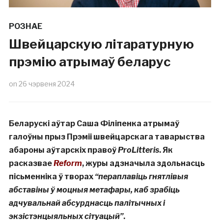
РОЗНАЕ
Швейцарскую літаратурную
прэмію атрымаў беларус
on
26 чэрвеня 2024
Беларускі аўтар Саша Філіпенка атрымаў
галоўны прыз Прэміі швейцарскага таварыства
абароны аўтарскіх правоў
ProLitteris
. Як
расказвае
Reform
, журы адзначыла здольнасць
пісьменніка ў творах
“пераплавіць гнятлівыя
абставіны ў моцныя метафары, каб зрабіць
адчувальнай абсурднасць палітычных і
экзістэнцыяльных сітуацый”
.