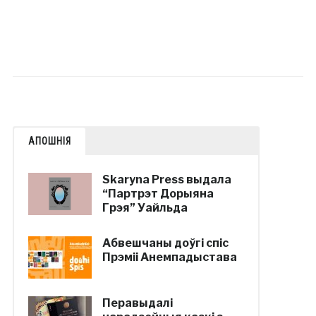
АПОШНІЯ
Skaryna Press выдала
“Партрэт Дорыяна
Грэя” Уайльда
Абвешчаны доўгі спіс
Прэміі Анемпадыстава
Перавыдалі