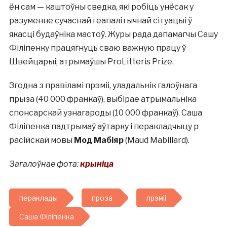
ён сам — каштоўны сведка, які робіць унёсак у
разуменне сучаснай геапалітычнай сітуацыі ў
якасці будаўніка мастоў. Журы рада дапамагчы Сашу
Філіпенку працягнуць сваю важную працу ў
Швейцарыі, атрымаўшы ProLitteris Prize.
Згодна з правіламі прэміі, уладальнік галоўнага
прыза (40 000 франкаў), выбірае атрымальніка
спонсарскай узнагароды (10 000 франкаў). Саша
Філіпенка падтрымаў аўтарку і перакладчыцу p
расійскай мовы
Мод Мабіяр
(Maud Mabillard).
Загалоўнае фота:
крыніца
пераклады
проза
прэміі
Саша Філіпенка