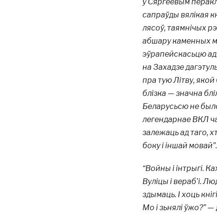
у Сяргеевым перакла
сапраўды вялікая к
лясоў, таямнічых рэ
абшару каменных ма
эўрапейскасьцю ад 
на Захадзе дагэтуль
пра тую Літву, яко
блізка — значна бліж
Беларусьсю не было
легендарнае ВКЛ час
залежаць ад таго, хт
боку і іншай мовай”.
“Войны і інтрыгі. Ка
Вуліцы і вераб’і. Люд
здымаць. І хоць кні
Мо і зьнялі ўжо?”
— 