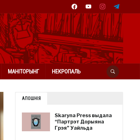
facebook
youtube
instagram
telegram
МАНІТОРЫНГ
НЕКРОПАЛЬ
АПОШНІЯ
Skaryna Press выдала
“Партрэт Дорыяна
Грэя” Уайльда