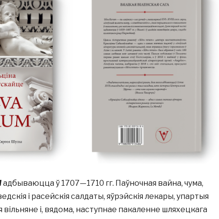
I
адбываюцца ў 1707—1710 гг. Паўночная вайна, чума,
ведскія і расейскія салдаты, яўрэйскія лекары, упартыя
я вільняне і, вядома, наступнае пакаленне шляхецкага