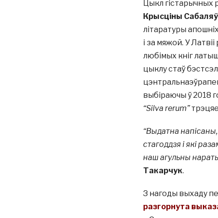
Цыкл гістарычных 
Крысціны Сабаля
літаратуры апошніх
і за мяжой. У Латві
любімых кніг латыш
цыклу стаў бэстсэл
цэнтральнаэўрапей
выбіраючы ў 2018 г
“Silva rerum”
трэцяе
“Выдатна напісаны, 
стагоддзя і які раз
наш агульны нарат
Такарчук
.
З нагоды выхаду пе
разгорнута выказ