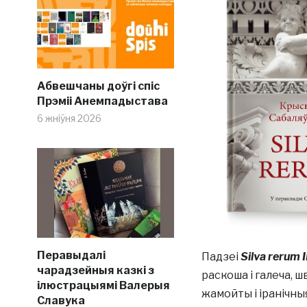
Абвешчаны доўгі спіс
Прэміі Анемпадыстава
6 жніўня 2026
Перавыдалі
Падзеі
Silva rerum I
чарадзейныя казкі з
раскоша і галеча, ш
ілюстрацыямі Валерыя
жамойты і іранічны
Славука