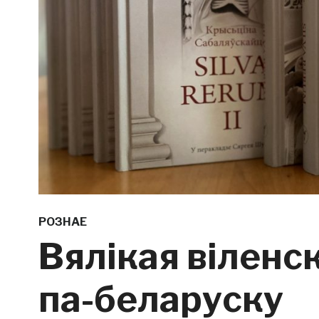
РОЗНАЕ
Вялікая віленс
па-беларуску