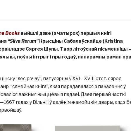
na Books
выйшлі дзве (з чатырох) першыя кнігі
ана
“Silva Rerum”
Крысціны Сабаляўскайце (Kristina
 перакладзе Сяргея Шупы. Твор літоўскай пісьменніцы 
пляльны, поўны інтрыг і прыгодаў, панарамны раман пр
цінску “лес рэчаў”, папулярны ў XVI—XVIII стст. сярод
нр, “сямейная кніга”, якая перадавалася з пакалення ў
ісваліся важныя жыццёвыя падзеі. Дзея першай часткі
1667 гадах у Вільні і ў далёкім жамойцкім двары, сядзіб
арвойшаў.