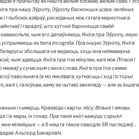
дзе я прачытаў як нешта вельмі блізкае, вельмі сваё. Гэт
ніга пра нашу Эўропу, Эўропу бясконцых шэра-зялёных
к і глыбокіх азёраў, раскіданых між гэтага маркотнага
ёнткаў і гарадоў, што хутчэй бароняцца сваёй
навакольля, чым яго дапаўняюць. Кніга пра Эўропу, якую
 успрымаюць як terra incognita. Пра іншую Эўропу. Кніга
й беларусы збольшага ня ведаюць, хоць яна неімаверна
эй, чым здаецца. Кніга пра тое мінулае, калі між Літвой і
 межаў у сучасным сэнсе слова. Кніга пра тое самае
оў павольнага (а мо імклівага: хуткасьць і ход гісторыі
о, калі і, галоўнае, каму яе чытае) заняпаду — але зь іншага
ханьне і сьмерць. Краявіды і карты лёсу. Вільня і змовы.
зі і іх мары, іх гонар. Пра такія кнігі кажуць: сэрыял
гі мне мілейшыя — я б нешта такое паводле SR паглядзеў…
дадае Альгерд Бахарэвіч.