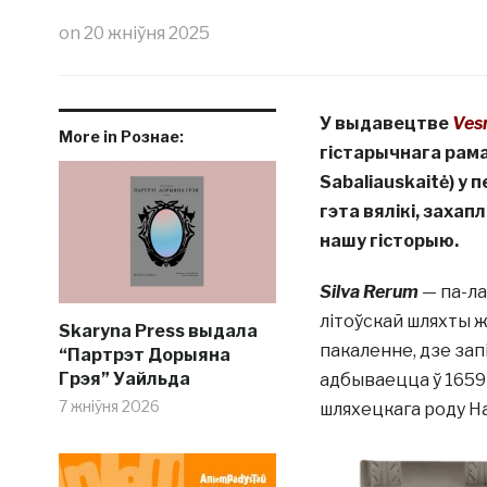
on
20 жніўня 2025
У выдавецтве
Ves
More in Рознае:
гістарычнага рам
Sabaliauskaitė) у
гэта вялікі, заха
нашу гісторыю.
Silva Rerum
— па-ла
літоўскай шляхты жа
Skaryna Press выдала
пакаленне, дзе зап
“Партрэт Дорыяна
Грэя” Уайльда
адбываецца ў 1659—
7 жніўня 2026
шляхецкага роду Н