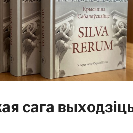
кая сага выходзіц