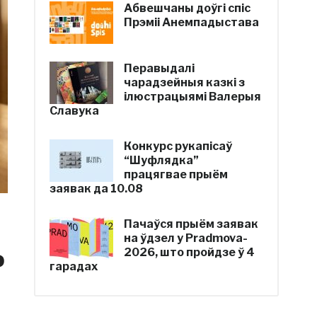
Абвешчаны доўгі спіс
Прэміі Анемпадыстава
Перавыдалі
чарадзейныя казкі з
ілюстрацыямі Валерыя
Славука
Конкурс рукапісаў
“Шуфлядка”
працягвае прыём
заявак да 10.08
Пачаўся прыём заявак
на ўдзел у Pradmova-
ь
2026, што пройдзе ў 4
гарадах