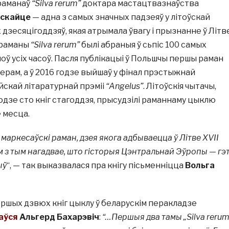
раманаў
“Silva rerum”
доктара мастацтвазнаўства
ўскайце
— адна з самых значных падзеяў у літоўскай
 дзесяцігоддзяў, якая атрымала ўвагу і прызнанне ў Літв
і раманы
“Silva rerum”
былі абраныя ў сьпіс 100 самых
оў усіх часоў. Пасля публікацыі ў Польшчы першы раман
ерам, а ў 2016 годзе выйшаў у фінал прэстыжнай
скай літаратурнай прэміі
“Angelus”
. Літоўскія чытачы,
одзе сто кніг стагоддзя, прысудзілі раманнаму цыклю
 месца.
маркесаўскі раман, дзея якога адбываецца ў Літве XVII
ам з тым нагадвае, што гісторыя Цэнтральнай Эўропы — гэ
ыў
“, — так выказвалася пра кнігу пісьменніцца
Вольга
ршых дзвюх кніг цыклу ў беларускім перакладзе
аўся
Альгерд Бахарэвіч
:
“…Першыя два тамы „Silva rerum