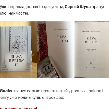
 ўжо перакладзеная і рэдагуецца,
Сяргей Шупа
працуе
лючнай часткі.
 Books
плануе серыю прэзентацый у розных краінах і
кнігу ўжо можна купіць і вось дзе:
auka.com
і
allegro.pl