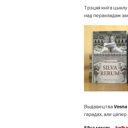
Трэцяя кніга цыклу
над перакладам зак
Выдавецтва
Vesna
гарадах, але цяпер 
Silva rerum
—
knih