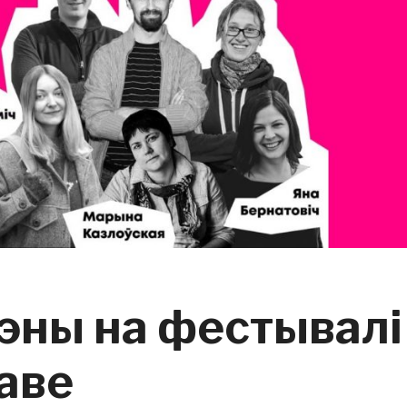
эны на фестывалі
каве