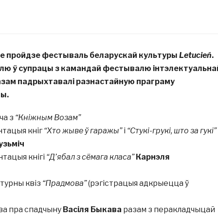
аве пройдзе фестываль беларускай культуры
Letucień
.
ю ў супрацы з камандай фестывалю інтэлектуальна
азам падрыхтавалі разнастайную праграму
ы.
ча з
“Кніжным Возам”
ентацыя кніг
“Хто жыве ў гаражы”
і
“Стукі-грукі, што за гукі”
узьміч
нтацыя кнігі
“Д’ябал з сёмага класа”
Карнэля
атурны квіз
“Прадмова”
(рэгістрацыя адкрыецца ў
ова пра спадчыну
Васіля Быкава
разам з перакладчыцай