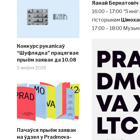
Яанай Бернатовіч
16:00 – 17:00
“5 кніг
гісторыкам
Цімоха
17:00 – 18:00 Музы
Конкурс рукапісаў
“Шуфлядка” працягвае
прыём заявак да 10.08
5 жніўня 2026
Пачаўся прыём заявак
на ўдзел у Pradmova-