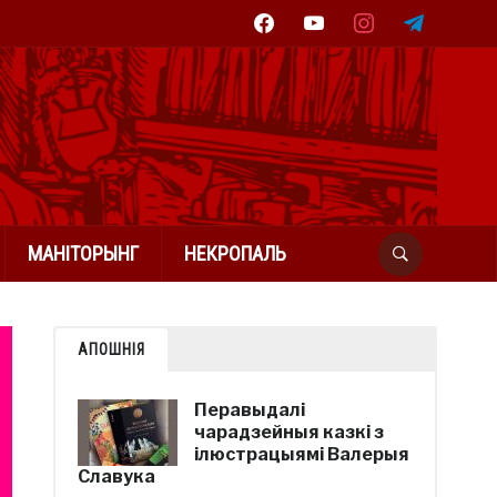
facebook
youtube
instagram
telegram
МАНІТОРЫНГ
НЕКРОПАЛЬ
АПОШНІЯ
Перавыдалі
чарадзейныя казкі з
ілюстрацыямі Валерыя
Славука