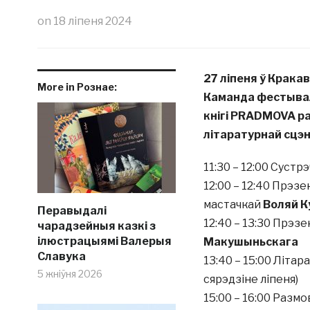
on
18 ліпеня 2024
27 ліпеня ў Крак
More in Рознае:
Каманда фестывал
кнігі PRADMOVA р
літаратурнай сцэн
11:30 – 12:00 Сустрэ
12:00 – 12:40 Прэз
мастачкай
Воляй К
Перавыдалі
12:40 – 13:30 Прэзе
чарадзейныя казкі з
ілюстрацыямі Валерыя
Макушыньскага
Славука
13:40 – 15:00 Літар
5 жніўня 2026
сярэдзіне ліпеня)
15:00 – 16:00 Разм