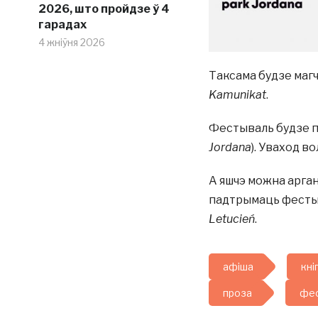
2026, што пройдзе ў 4
гарадах
4 жніўня 2026
Таксама будзе маг
Kamunikat
.
Фестываль будзе пр
Jordana
). Уваход в
А яшчэ можна арга
падтрымаць фестыв
Letucień
.
афіша
кніг
проза
фес