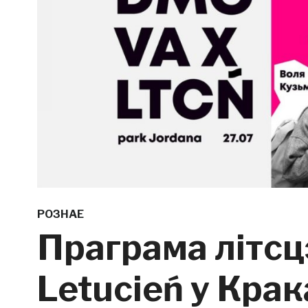
РОЗНАЕ
Праграма літсц
Letucień у Кра