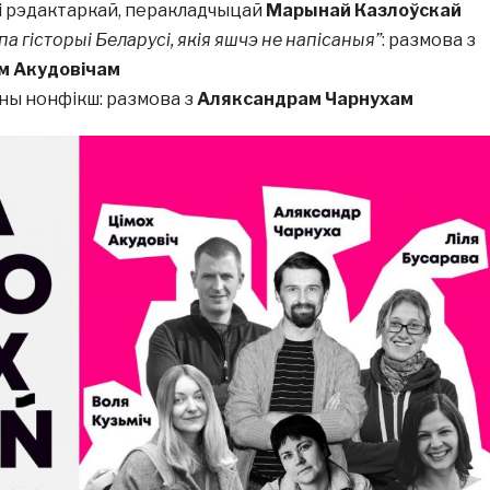
і рэдактаркай, перакладчыцай
Марынай Казлоўскай
 па гісторыі Беларусі, якія яшчэ не напісаныя”
: размова з
м Акудовічам
чны нонфікш: размова з
Аляксандрам Чарнухам