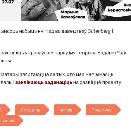
чымасць набыць кнігі ад выдавецтваў
Gutenberg
і
аходзіць у кракаўскім парку імя Генрыка Ёрдана (
Park
ольны
нізатары звяртаюцца да тых, хто мае магчымасць
аль, і
заклікаюць заданаціць
на развіццё праекту
і
Летуцень
паэзія
Прадмова
тывалі