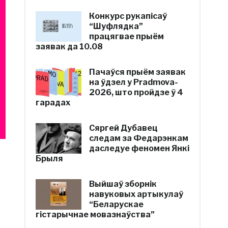
Конкурс рукапісаў
“Шуфлядка”
працягвае прыём
заявак да 10.08
Пачаўся прыём заявак
на ўдзел у Pradmova-
2026, што пройдзе ў 4
гарадах
Сяргей Дубавец
следам за Федарэнкам
даследуе феномен Янкі
Брыля
Выйшаў зборнік
навуковых артыкулаў
“Беларускае
гістарычнае мовазнаўства”