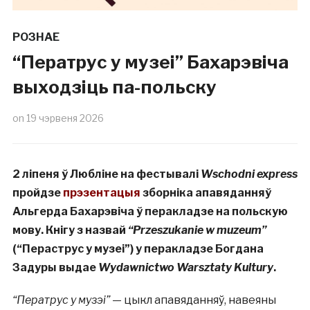
РОЗНАЕ
“Ператрус у музеі” Бахарэвіча
выходзіць па-польску
on
19 чэрвеня 2026
2 ліпеня ў Любліне на фестывалі
Wschodni express
пройдзе
прэзентацыя
зборніка апавяданняў
Альгерда Бахарэвіча ў перакладзе на польскую
мову. Кнігу з назвай
“Przeszukanie w muzeum”
(“Пераструс у музеі”) у перакладзе Богдана
Задуры выдае
Wydawnictwo Warsztaty Kultury
.
“Ператрус у музэі”
— цыкл апавяданняў, навеяны