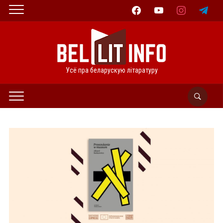
facebook
youtube
instagram
telegram
Усё пра беларускую літаратуру