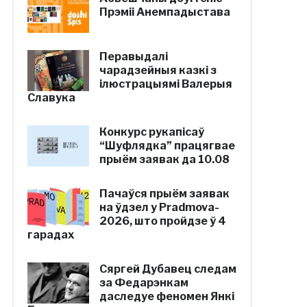
Прэміі Анемпадыстава
Перавыдалі
чарадзейныя казкі з
ілюстрацыямі Валерыя
Славука
Конкурс рукапісаў
“Шуфлядка” працягвае
прыём заявак да 10.08
Пачаўся прыём заявак
на ўдзел у Pradmova-
2026, што пройдзе ў 4
гарадах
Сяргей Дубавец следам
за Федарэнкам
даследуе феномен Янкі