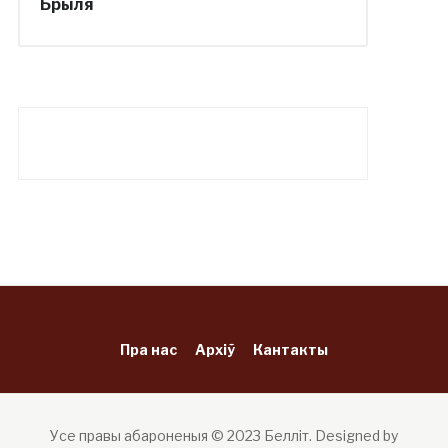
Брыля
Пра нас
Архіў
Кантакты
Усе правы абароненыя © 2023 Белліт.
Designed by