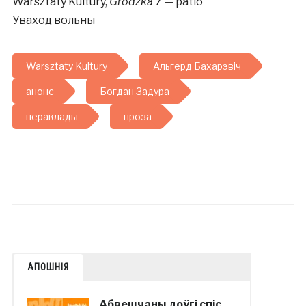
Warsztaty Kultury,
Grodzka 7
— patio
Уваход вольны
Warsztaty Kultury
Альгерд Бахарэвіч
анонс
Богдан Задура
пераклады
проза
АПОШНІЯ
Абвешчаны доўгі спіс