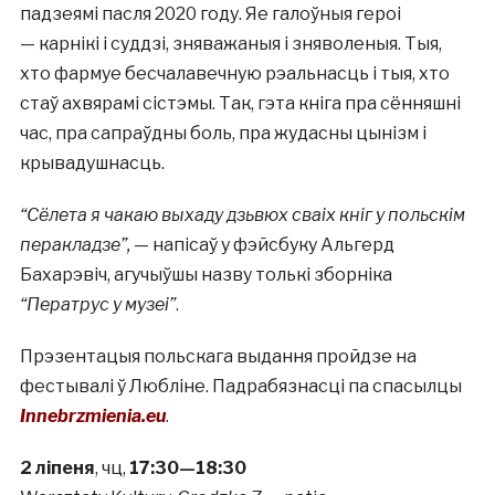
падзеямі пасля 2020 году. Яе галоўныя героі
— карнікі і суддзі, зняважаныя і зняволеныя. Тыя,
хто фармуе бесчалавечную рэальнасць і тыя, хто
стаў ахвярамі сістэмы. Так, гэта кніга пра сённяшні
час, пра сапраўдны боль, пра жудасны цынізм і
крывадушнасць.
“Сёлета я чакаю выхаду дзьвюх сваіх кніг у польскім
перакладзе”,
— напісаў у фэйсбуку Альгерд
Бахарэвіч, агучыўшы назву толькі зборніка
“Ператрус у музеі”
.
Прэзентацыя польскага выдання пройдзе на
фестывалі ў Любліне. Падрабязнасці па спасылцы
Innebrzmienia.eu
.
2 ліпеня
, чц,
17:30—18:30