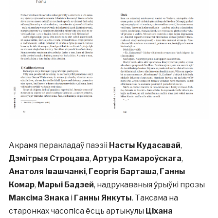
Акрамя перакладаў паэзіі
Насты Кудасавай
,
Дзмітрыя Строцава
,
Артура Камароўскага
,
Анатоля Івашчанкі
,
Георгія Барташа
,
Ганны
Комар
,
Марыі Бадзей
, надрукаваныя ўрыўкі прозы
Максіма Знака
і
Ганны Янкуты
. Таксама на
старонках часопіса ёсць артыкулы
Ціхана