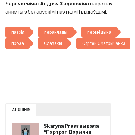
Чарнякевіча
і
Андрэя Хадановіча
і кароткія
анкеты з беларускімі паэткамі і выдаўцамі.
паэзія
пераклады
перыёдыка
проза
Славакія
Сяргей Сматрычэнка
АПОШНІЯ
Skaryna Press выдала
“Партрэт Дорыяна