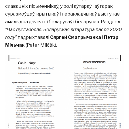
славацкіх пісьменнікаў, у ролі аўтараў і аўтарак,
суразмоўцаў, крытыкаў і перакладчыкаў выступае
амаль два дзясяткі беларусаў і беларусак. Раздзел
“Час пустазелля: Беларуская літаратура пасля 2020
году”
падрыхтавалі
Сяргей Сматрычэнка
і
Пэтэр
Мільчак
(Peter Milčák).