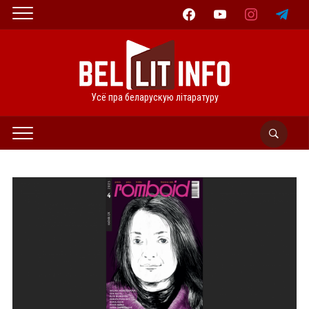
facebook
youtube
instagram
telegram
Усё пра беларускую літаратуру