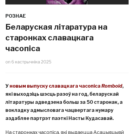
РОЗНАЕ
Беларуская літаратура на
старонках славацкага
часопіса
on
6 кастрычніка 2025
У
новым выпуску славацкага часопіса
Romboid
,
які выходзіць шэсць разоў на год, беларускай
літаратуры адведзена больш за 50 старонак, а
вокладку адмысловага чацвертага нумару
аздабляе партрэт паэткі Насты Кудасавай.
На старонках часопіса, які выдаецца Асацыяцыяй