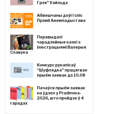
Грэя” Уайльда
Абвешчаны доўгі спіс
Прэміі Анемпадыстава
Перавыдалі
чарадзейныя казкі з
ілюстрацыямі Валерыя
Славука
Конкурс рукапісаў
“Шуфлядка” працягвае
прыём заявак да 10.08
Пачаўся прыём заявак
на ўдзел у Pradmova-
2026, што пройдзе ў 4
гарадах