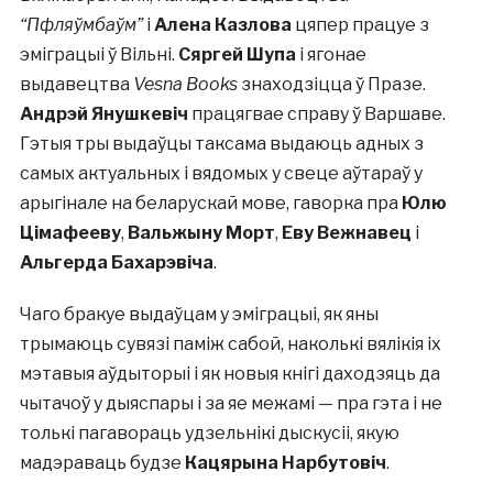
“Пфляўмбаўм”
і
Алена Казлова
цяпер працуе з
эміграцыі ў Вільні.
Сяргей Шупа
і ягонае
выдавецтва
Vesna Books
знаходзіцца ў Празе.
Андрэй Янушкевіч
працягвае справу ў Варшаве.
Гэтыя тры выдаўцы таксама выдаюць адных з
самых актуальных і вядомых у свеце аўтараў у
арыгінале на беларускай мове, гаворка пра
Юлю
Цімафееву
,
Вальжыну Морт
,
Еву Вежнавец
і
Альгерда Бахарэвіча
.
Чаго бракуе выдаўцам у эміграцыі, як яны
трымаюць сувязі паміж сабой, наколькі вялікія іх
мэтавыя аўдыторыі і як новыя кнігі даходзяць да
чытачоў у дыяспары і за яе межамі — пра гэта і не
толькі пагавораць удзельнікі дыскусіі, якую
мадэраваць будзе
Кацярына Нарбутовіч
.