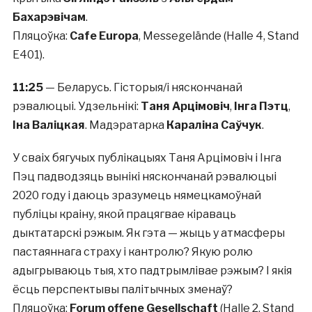
Бахарэвічам
.
Пляцоўка:
Cafe Europa
, Messegelände (Halle 4, Stand
E401).
11:25
— Беларусь. Гісторыя/і няскончанай
рэвалюцыі. Удзельнікі:
Таня Арцімовіч
,
Інга Пэтц
,
Іна Валіцкая
. Мадэратарка
Караліна Саўчук
.
У сваіх бягучых публікацыях Таня Арцімовіч і Інга
Пэц падводзяць вынікі няскончанай рэвалюцыі
2020 году і даюць зразумець нямецкамоўнай
публіцы краіну, якой працягвае кіраваць
дыктатарскі рэжым. Як гэта — жыць у атмасферы
пастаяннага страху і кантролю? Якую ролю
адыгрываюць тыя, хто падтрымлівае рэжым? І якія
ёсць перспектывы палітычных зменаў?
Пляцоўка:
Forum offene Gesellschaft
(Halle 2, Stand