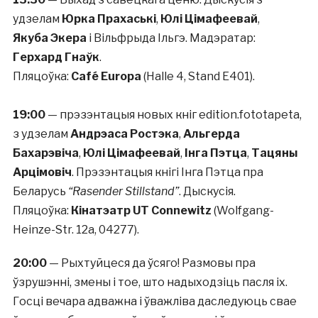
удзелам
Юрка Прахаські
,
Юлі Цімафеевай
,
Якуба Экера
і Вільфрыда Ільгэ. Мадэратар:
Герхард Гнаўк
.
Пляцоўка:
Café Europa
(Halle 4, Stand E401).
19:00
— прэзэнтацыя новых кніг edition.fototapeta,
з удзелам
Андрэаса Ростэка
,
Альгерда
Бахарэвіча
,
Юлі Цімафеевай
,
Інга Пэтца
,
Тацяны
Арцімовіч
. Прэзэнтацыя кнігі Інга Пэтца пра
Беларусь
“Rasender Stillstand”
. Дыскусія.
Пляцоўка:
Кінатэатр UT Connewitz
(Wolfgang-
Heinze-Str. 12а, 04277).
20:00
— Рыхтуйцеся да ўсяго! Размовы пра
ўзрушэнні, змены і тое, што надыходзіць пасля іх.
Госці вечара адважна і ўважліва даследуюць свае