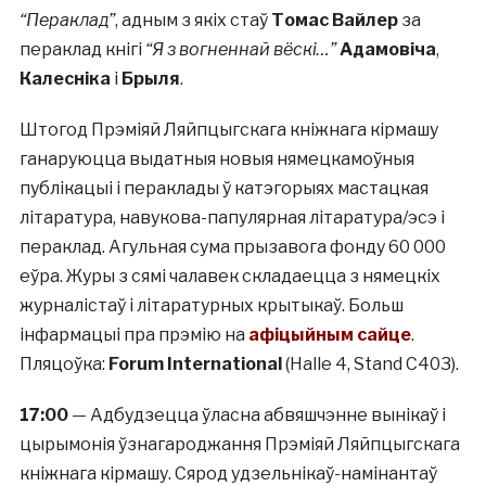
“Пераклад”
, адным з якіх стаў
Томас Вайлер
за
пераклад кнігі
“Я з вогненнай вёскі…”
Адамовіча
,
Калесніка
і
Брыля
.
Штогод Прэміяй Ляйпцыгскага кніжнага кірмашу
ганаруюцца выдатныя новыя нямецкамоўныя
публікацыі і пераклады ў катэгорыях мастацкая
літаратура, навукова-папулярная літаратура/эсэ і
пераклад. Агульная сума прызавога фонду 60 000
еўра. Журы з сямі чалавек складаецца з нямецкіх
журналістаў і літаратурных крытыкаў. Больш
інфармацыі пра прэмію на
афіцыйным сайце
.
Пляцоўка:
Forum International
(Halle 4, Stand C403).
17:00
— Адбудзецца ўласна абвяшчэнне вынікаў і
цырымонія ўзнагароджання Прэміяй Ляйпцыгскага
кніжнага кірмашу. Сярод удзельнікаў-намінантаў