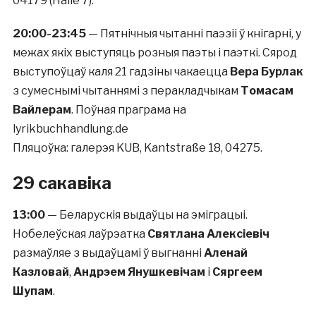
04179 (Halle 7).
20:00-23:45
— Пятнічныя чытанні паэзіі ў кнігарні, у
межах якіх выступяць розныя паэты і паэткі. Сярод
выступоўцаў каля 21 гадзіны чакаецца
Вера Бурлак
з сумеснымі чытаннямі з перакладчыкам
Томасам
Вайлерам
. Поўная праграма на
lyrikbuchhandlung.de
Пляцоўка: галерэя KUB, Kantstraße 18, 04275.
29 сакавіка
13:00
— Беларускія выдаўцы на эміграцыі.
Нобелеўская лаўрэатка
Святлана Алексіевіч
размаўляе з выдаўцамі ў выгнанні
Аленай
Казловай
,
Андрэем Янушкевічам
і
Сяргеем
Шупам
.