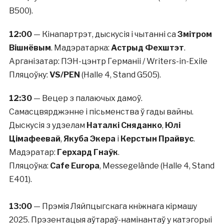
B500).
12:00
— Кінапартрэт, дыскусія і чытанні са
Змітром
Вішнёвым
. Мадэратарка:
Астрыд Фехштэт
.
Арганізатар: ПЭН-цэнтр Германіі / Writers-in-Exile
Пляцоўку:
VS/PEN
(Halle 4, Stand G505).
12:30
— Вецер з палаючых дамоў.
Самасцвярджэнне і пісьменства ў гады вайны.
Дыскусія з удзелам
Наталкі Сняданко
,
Юлі
Цімафеевай
,
Якуба Экера
і
Керстын Прайвус
.
Мадэратар:
Герхард Гнаўк
.
Пляцоўка:
Cafe Europa
, Messegelände (Halle 4, Stand
E401).
13:00
— Прэмія Ляйпцыгскага кніжнага кірмашу
2025. Прэзентацыя аўтараў-намінантаў у катэгорыі