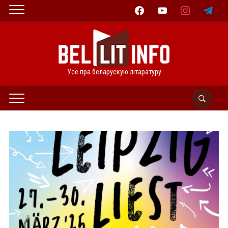
facebook
youtube
instagram
telegram
Усё пра беларускую літаратуру