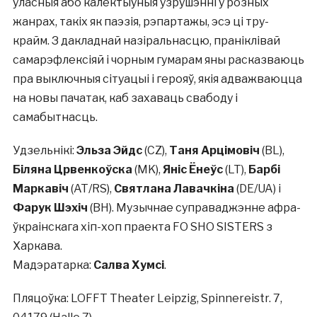
ўласныя або калектыўныя ўзрушэнні ў розных
жанрах, такіх як паэзія, рэпартажы, эсэ ці тру-
крайм. З дакладнай назіральнасцю, праніклівай
самарэфлексіяй і чорным гумарам яны расказваюць
пра выключныя сітуацыі і герояў, якія адважваюцца
на новы пачатак, каб захаваць свабоду і
самабытнасць.
Удзельнікі:
Эльза Эйдс
(CZ),
Таня Арцімовіч
(BL),
Біляна Црвенкоўска
(MK),
Яніс Ёнеўс
(LT),
Барбі
Маркавіч
(AT/RS),
Святлана Лавачкіна
(DE/UA) і
Фарук Шэхіч
(BH). Музычнае суправаджэнне афра-
ўкраінскага хіп-хоп праекта FO SHO SISTERS з
Харкава.
Мадэратарка:
Салва Хумсі
.
Пляцоўка: LOFFT Theater Leipzig, Spinnereistr. 7,