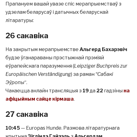
Прапануем вашай увазе спіс мерапрыемстваў з
удзелам беларусаў і датычных беларускай
літаратуры:
26 сакавіка
На закрытым мерапрыемстве
Альгерд Бахарэвіч
будзе ўганараваны прэстыжнай прэміяй
еўрапейскага паразумення (
Leipziger Buchpreis zur
Europäischen Verständigung
) за раман
“Сабакі
Эўропы
“.
Чакаецца анлайн трансляцыя з
19
да
22
гадзіны
на
афіцыйным сайце кірмаша
.
27 сакавіка
10:45
— Europas Hunde. Размова літаратурнага
крытыка
Зігліндэ Гайзэль
з
Альгердам