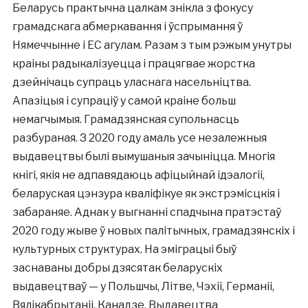
Беларусь практычна цалкам знікла з фокусу
грамадскага абмеркавання і ўспрымання ў
Нямеччынне і ЕС агулам. Разам з тым рэжым унутры
краіны радыкалізуецца і працягвае жорстка
дзейнічаць супраць уласнага насельніцтва.
Апазіцыя і супраціў у самой краіне больш
немагчымыя. Грамадзянская супольнасць
разбураная. З 2020 году амаль усе незалежныя
выдавецтвы былі вымушаныя зачыніцца. Многія
кнігі, якія не адпавядаюць афіцыйнай ідэалогіі,
беларуская цэнзура кваліфікуе як экстрэмісцкія і
забараняе. Аднак у выгнанні спадчына пратэстаў
2020 году жыве ў новых палітычных, грамадзянскіх і
культурных структурах. На эміграцыі быў
заснаваны добры дзясятак беларускіх
выдавецтваў — у Польшчы, Літве, Чэхіі, Германіі,
Вялікабрытаніі, Канадзе. Выдавецтва