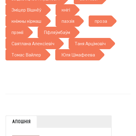
Зміцер Вішнёў
кнігі
кніжны кірмаш
паэзія
проза
прэміі
Пфляўмбаўм
Святлана Алексіевіч
Таня Арцімовіч
Томас Вайлер
Юля Цімафеева
АПОШНІЯ