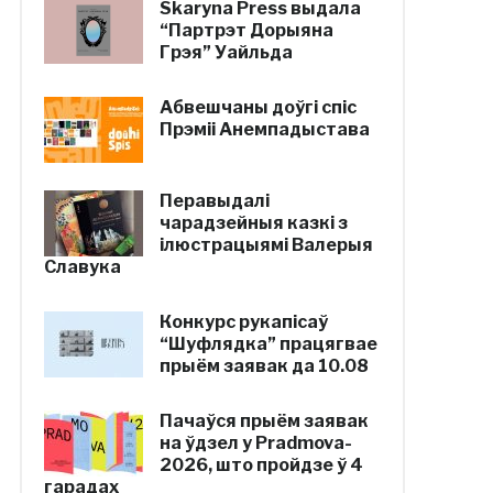
Skaryna Press выдала
“Партрэт Дорыяна
Грэя” Уайльда
Абвешчаны доўгі спіс
Прэміі Анемпадыстава
Перавыдалі
чарадзейныя казкі з
ілюстрацыямі Валерыя
Славука
Конкурс рукапісаў
“Шуфлядка” працягвае
прыём заявак да 10.08
Пачаўся прыём заявак
на ўдзел у Pradmova-
2026, што пройдзе ў 4
гарадах