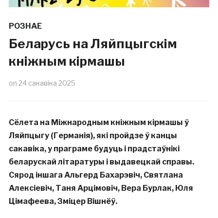
РОЗНАЕ
Беларусь на Ляйпцыгскім
кніжным кірмашы
on
24 сакавіка 2025
Сёлета на Міжнародным кніжным кірмашы ў
Ляйпцыгу (Германія), які пройдзе ў канцы
сакавіка, у праграме будуць і прадстаўнікі
беларускай літаратуры і выдавецкай справы.
Сярод іншага Альгерд Бахарэвіч, Святлана
Алексіевіч, Таня Арцімовіч, Вера Бурлак, Юля
Цімафеева, Зміцер Вішнёў.