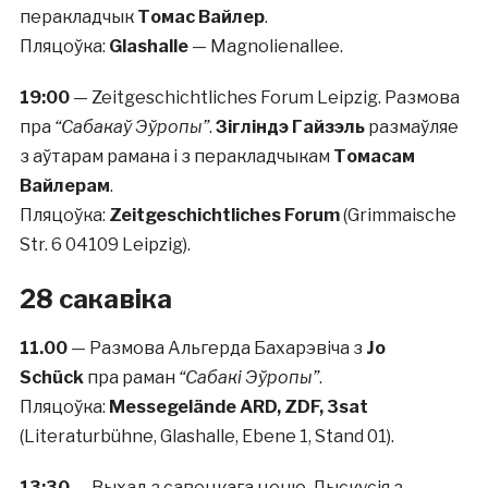
перакладчык
Томас Вайлер
.
Пляцоўка:
Glashalle
— Magnolienallee.
19:00
— Zeitgeschichtliches Forum Leipzig. Размова
пра
“Сабакаў Эўропы”
.
Зігліндэ Гайзэль
размаўляе
з аўтарам рамана і з перакладчыкам
Томасам
Вайлерам
.
Пляцоўка:
Zeitgeschichtliches Forum
(Grimmaische
Str. 6 04109 Leipzig).
28 сакавіка
11.00
— Размова Альгерда Бахарэвіча з
Jo
Schück
пра раман
“Сабакі Эўропы”
.
Пляцоўка:
Messegelände ARD, ZDF, 3sat
(Literaturbühne, Glashalle, Ebene 1, Stand 01).
13:30
— Выхад з савецкага ценю. Дыскусія з