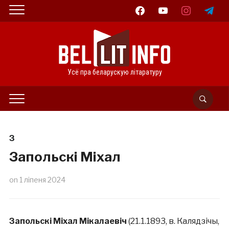
facebook
youtube
instagram
telegram
Усё пра беларускую літаратуру
З
Запольскі Міхал
on
1 ліпеня 2024
Запольскі Міхал Мікалаевіч
(21.1.1893, в. Калядзічы,