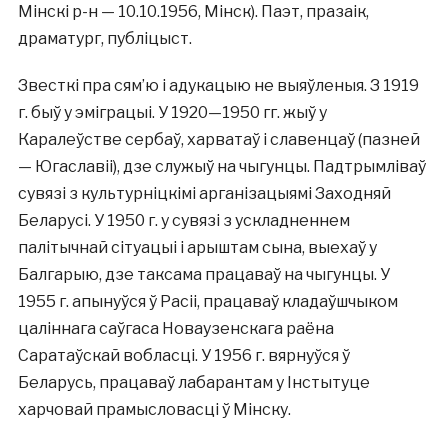
Мінскі р-н — 10.10.1956, Мінск). Паэт, празаік,
драматург, публіцыст.
Звесткі пра сям’ю і адукацыю не выяўленыя. З 1919
г. быў у эміграцыі. У 1920—1950 гг. жыў у
Каралеўстве сербаў, харватаў і славенцаў (пазней
— Югаславіі), дзе служыў на чыгунцы. Падтрымліваў
сувязі з культурніцкімі арганізацыямі Заходняй
Беларусі. У 1950 г. у сувязі з ускладненнем
палітычнай сітуацыі і арыштам сына, выехаў у
Балгарыю, дзе таксама працаваў на чыгунцы. У
1955 г. апынуўся ў Расіі, працаваў кладаўшчыком
цаліннага саўгаса Новаузенскага раёна
Саратаўскай вобласці. У 1956 г. вярнуўся ў
Беларусь, працаваў лабарантам у Інстытуце
харчовай прамысловасці ў Мінску.