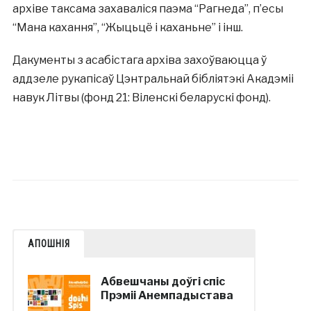
архіве таксама захаваліся паэма “Рагнеда”, п’есы
“Мана кахання”, “Жыцьцё і каханьне” і інш.
Дакументы з асабістага архіва захоўваюцца ў
аддзеле рукапісаў Цэнтральнай бібліятэкі Акадэміі
навук Літвы (фонд 21: Віленскі беларускі фонд).
АПОШНІЯ
Абвешчаны доўгі спіс
Прэміі Анемпадыстава