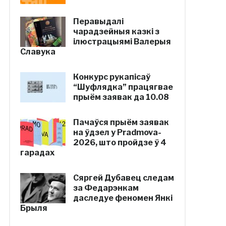
Перавыдалі
чарадзейныя казкі з
ілюстрацыямі Валерыя
Славука
Конкурс рукапісаў
“Шуфлядка” працягвае
прыём заявак да 10.08
Пачаўся прыём заявак
на ўдзел у Pradmova-
2026, што пройдзе ў 4
гарадах
Сяргей Дубавец следам
за Федарэнкам
даследуе феномен Янкі
Брыля