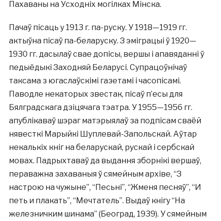
Пахаваны на Усходніх могілках Мінска.
Пачаў пісаць у 1913 г. па-руску. У 1918—1919 гг.
актыўна пісаў па-беларуску. З эміграцыі ў 1920—
1930 гг. дасылаў свае допісы, вершы і апавяданні ў
педыёдыкі Заходняй Беларусі. Супрацоўнічаў
таксама з югаслаўскімі газетамі і часопісамі.
Паводле некаторых звестак, пісаў п’есы для
Бялградскага дзіцячага тэатра. У 1955—1956 гг.
апублікаваў шэраг матэрыялаў за подпісам сваёй
нявесткі Марыйкі Шуплевай-Запольскай. Аўтар
некалькіх кніг на беларускай, рускай і сербскай
мовах. Падрыхтаваў да выдання зборнікі вершаў,
пераважна захаваныя ў сямейным архіве, “З
настрою на чужыне”, “Песьні”, “Жменя песняў”, “И
петь и плакать”, “Мечтатель”. Выдаў кнігу “На
железничким шинама” (Београд, 1939). У сямейным