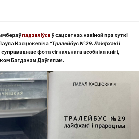
ымбераў
падзяліўся
ў сацсетках навіной пра хуткі
 Паўла Касцюкевіча
“Тралейбус №29. Лайфхакі і
с суправаджае фота сігнальнага асобніка кнігі,
ком Багданам Даўгялам.