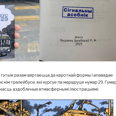
гэтым разам вяртаецца да кароткай формы і апавядае
скім тралейбусе, які курсуе па маршруце нумар 29. Гумар
чнасць аздобленыя атмасфернымі ілюстрацыямі.