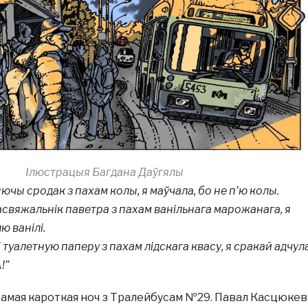
Ілюстрацыя Багдана Даўгялы
ыючы сродак з пахам колы, я маўчала, бо не п’ю колы.
 асвяжальнік паветра з пахам ванільнага марожанага, я
ю ванілі.
і туалетную паперу з пахам лідскага квасу, я сракай адчул
!”
амая кароткая ноч з Тралейбусам №29. Павал Касцюкев