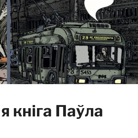
я кніга Паўла