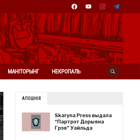
facebook
youtube
instagram
telegram
МАНІТОРЫНГ
НЕКРОПАЛЬ
АПОШНІЯ
Skaryna Press выдала
“Партрэт Дорыяна
Грэя” Уайльда