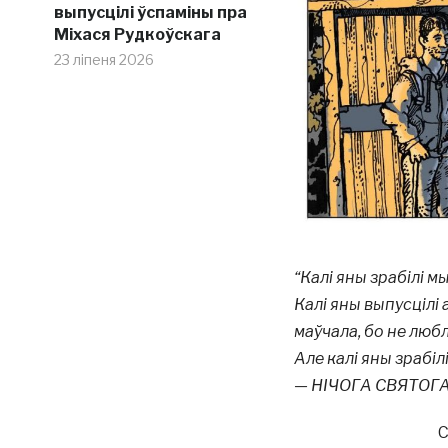
выпусцілі ўспаміны пра
Міхася Рудкоўскага
23 ліпеня 2026
“Калі яны зрабілі м
Калі яны выпусцілі
маўчала, бо не любл
Але калі яны зрабіл
— НІЧОГА СВЯТОГА
С