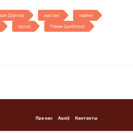
дан Даўгяла
мастакі
навінкі
проза
Раман Цымбераў
Пра нас
Архіў
Кантакты