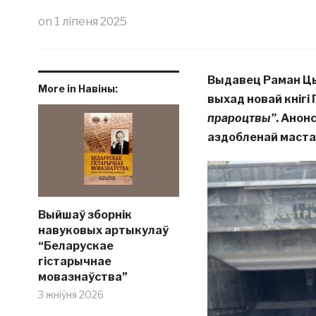
on
1 ліпеня 2025
Выдавец Раман Ц
More in Навіны:
выхад новай кнігі
прароцтвы”
. Анон
аздобленай маста
Выйшаў зборнік
навуковых артыкулаў
“Беларускае
гістарычнае
мовазнаўства”
3 жніўня 2026