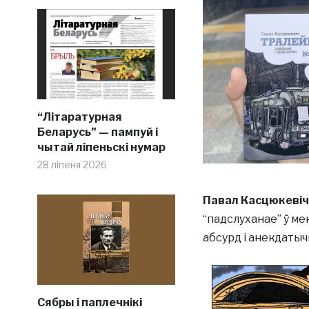
“Літаратурная
Беларусь” — пампуй і
чытай ліпеньскі нумар
28 ліпеня 2026
Павал Касцюкевіч
“падслуханае” ў мен
абсурд і анекдаты
Сябры і паплечнікі