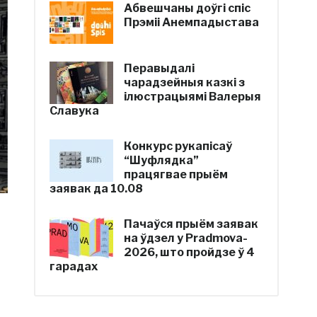
Абвешчаны доўгі спіс
Прэміі Анемпадыстава
Перавыдалі
чарадзейныя казкі з
ілюстрацыямі Валерыя
Славука
Конкурс рукапісаў
“Шуфлядка”
працягвае прыём
заявак да 10.08
Пачаўся прыём заявак
на ўдзел у Pradmova-
2026, што пройдзе ў 4
гарадах