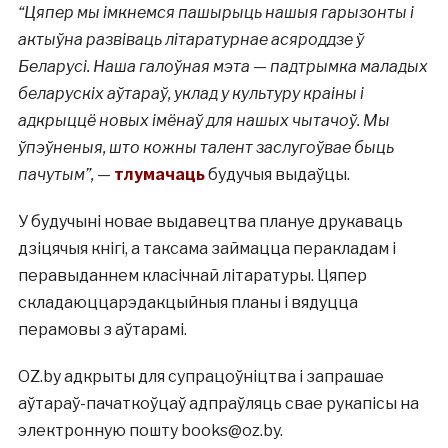
“Цяпер мы імкнемся пашырыць нашыя гарызонты і
актыўна развіваць літаратурнае асяроддзе ў
Беларусі. Наша галоўная мэта — падтрымка маладых
беларускіх аўтараў, уклад у культуру краіны і
адкрыццё новых імёнаў для нашых чытачоў. Мы
ўпэўненыя, што кожны талент заслугоўвае быць
пачутым”,
—
тлумачаць
будучыя выдаўцы.
У будучыні новае выдавецтва плануе друкаваць
дзіцячыя кнігі, а таксама займацца перакладам і
перавыданнем класічнай літаратуры. Цяпер
складаюццарэдакцыйныя планы і вядуцца
перамовы з аўтарамі.
OZ.by адкрыты для супрацоўніцтва і запрашае
аўтараў-пачаткоўцаў адпраўляць свае рукапісы на
электронную пошту books@oz.by.