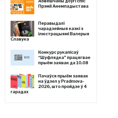
Абвешчаны доўгі спіс
Прэміі Анемпадыстава
Перавыдалі
чарадзейныя казкі з
ілюстрацыямі Валерыя
Славука
Конкурс рукапісаў
“Шуфлядка” працягвае
прыём заявак да 10.08
Пачаўся прыём заявак
на ўдзел у Pradmova-
2026, што пройдзе ў 4
гарадах