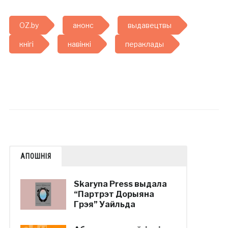
OZ.by
анонс
выдавецтвы
кнігі
навінкі
пераклады
АПОШНІЯ
Skaryna Press выдала
“Партрэт Дорыяна
Грэя” Уайльда