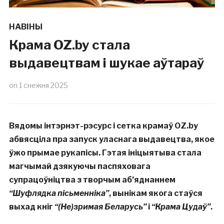
НАВІНЫ
Крама OZ.by стала
выдавецтвам і шукае аўтараў
on
1 снежня 2025
Вядомы інтэрнэт-рэсурс і сетка крамаў OZ.by
абвясціла пра запуск уласнага выдавецтва, якое
ўжо прымае рукапісы. Гэтая ініцыятыва стала
магчымай дзякуючы паспяховага
супрацоўніцтва з творчым аб’яднаннем
“Шуфлядка пісьменніка”
, вынікам якога стаўся
выхад кніг
“(Не)зримая Беларусь”
і
“Крама Цудаў”
.