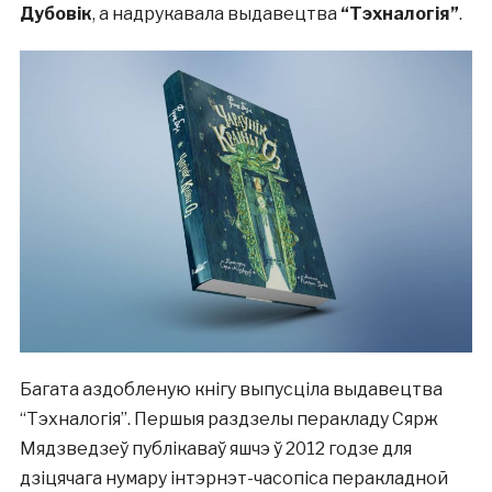
Дубовік
, а надрукавала выдавецтва
“Тэхналогія”
.
Багата аздобленую кнігу выпусціла выдавецтва
“Тэхналогія”. Першыя раздзелы перакладу Сярж
Мядзведзеў публікаваў яшчэ ў 2012 годзе для
дзіцячага нумару інтэрнэт-часопіса перакладной