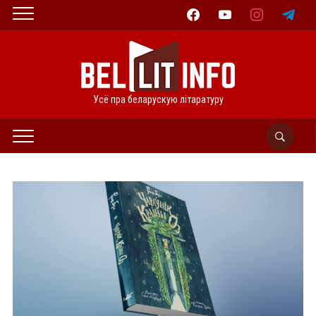
facebook
youtube
instagram
telegram
Усё пра беларускую літаратуру