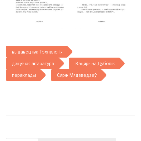
выдавецтва Тэхналогія
дзіцячая літаратура
Кацярына Дубовік
пераклады
Сярж Мядзведзеў