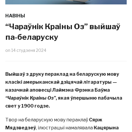
НАВІНЫ
“Чараўнік Краіны Оз” выйшаў
па-беларуску
on
14 студзеня 2024
Выйшаў з друку пераклад на беларускую мову
класікі амерыканскай дзіцячай літаратуры —
казачнай аповесці Лаймэна Фрэнка Баўма
“Чараўнік Краіны Оз”
, якая ўпершыню пабачыла
свет у 1900 годзе.
Твор на беларускую мову пераклаў
Сярж
Мядзведзеў
, ілюстрацыі намалявала
Кацярына