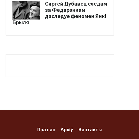
Сяргей Дубавец следам
за Федарэнкам
даследуе феномен Янкі
Брыля
Пра нас
Архіў
Кантакты