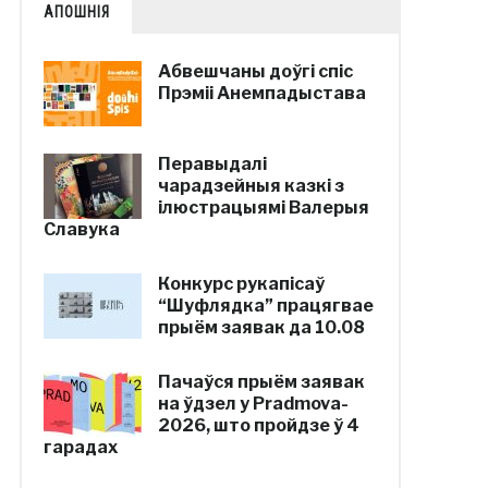
АПОШНІЯ
Абвешчаны доўгі спіс
Прэміі Анемпадыстава
Перавыдалі
чарадзейныя казкі з
ілюстрацыямі Валерыя
Славука
Конкурс рукапісаў
“Шуфлядка” працягвае
прыём заявак да 10.08
Пачаўся прыём заявак
на ўдзел у Pradmova-
2026, што пройдзе ў 4
гарадах