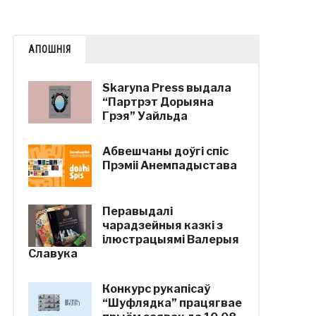
АПОШНІЯ
Skaryna Press выдала
“Партрэт Дорыяна
Грэя” Уайльда
Абвешчаны доўгі спіс
Прэміі Анемпадыстава
Перавыдалі
чарадзейныя казкі з
ілюстрацыямі Валерыя
Славука
Конкурс рукапісаў
“Шуфлядка” працягвае