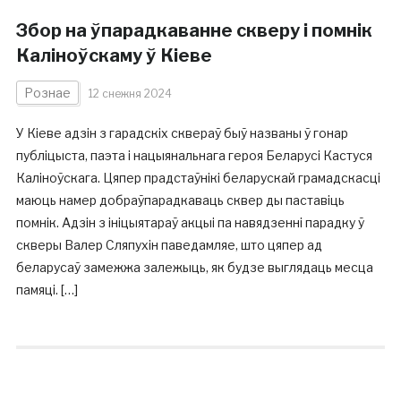
Збор на ўпарадкаванне скверу і помнік
Каліноўскаму ў Кіеве
Рознае
12 снежня 2024
У Кіеве адзін з гарадскіх сквераў быў названы ў гонар
публіцыста, паэта і нацыянальнага героя Беларусі Кастуся
Каліноўскага. Цяпер прадстаўнікі беларускай грамадскасці
маюць намер добраўпарадкаваць сквер ды паставіць
помнік. Адзін з ініцыятараў акцыі па навядзенні парадку ў
скверы Валер Сляпухін паведамляе, што цяпер ад
беларусаў замежжа залежыць, як будзе выглядаць месца
памяці. […]