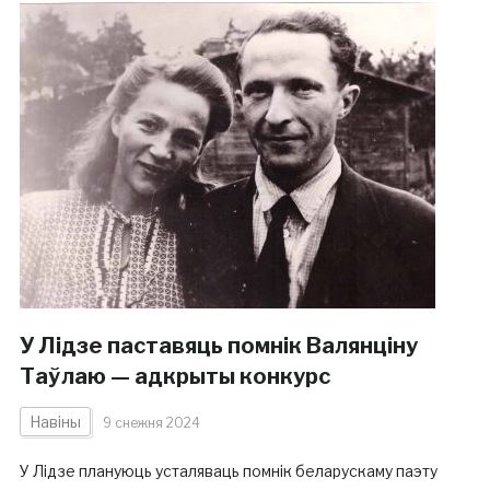
У Лідзе паставяць помнік Валянціну
Таўлаю — адкрыты конкурс
Навіны
9 снежня 2024
У Лідзе плануюць усталяваць помнік беларускаму паэту