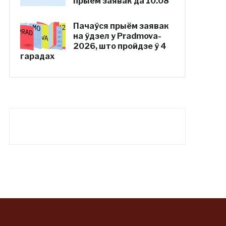
прыём заявак да 10.08
Пачаўся прыём заявак
на ўдзел у Pradmova-
2026, што пройдзе ў 4
гарадах