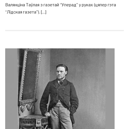
Валянціна Таўлая з газетай “Уперад” у руках (цяпер гэта
“Лідская газета”). […]