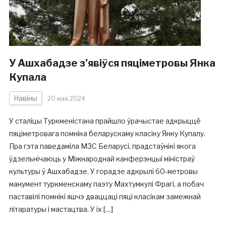
У Ашхабадзе з’явіўся пяціметровы Янка
Купала
Навіны
20 мая 2024
У сталіцы Туркменістана прайшло ўрачыстае адкрыццё
пяціметровага помніка беларускаму класіку Янку Купалу.
Пра гэта паведаміла МЗС Беларусі, прадстаўнікі якога
ўдзельнічаюць у Міжнароднай канферэнцыі міністраў
культуры ў Ашхабадзе. У горадзе адкрылі 60-метровы
манумент туркменскаму паэту Махтумкулі Фрагі, а побач
паставілі помнікі яшчэ дваццаці пяці класікам замежнай
літаратуры і мастацтва. У іх […]