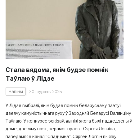
Стала вядома, якім будзе помнік
Таўлаю ў Лідзе
Навіны
30 студзеня 2025
У Лідзе выбралі, якім будзе помнік беларускаму паэту і
дзеячу камуністычнага руху ў Заходняй Беларусі Валянціну
Таўлаю. У конкурсе эскізаў, вынікі якога былі падведзены ў
доме, дзе жыў паэт, перамог праект Сяргея Логвіна,
паведамляе канал “Спадчына”. Сяргей Логвін выявіў