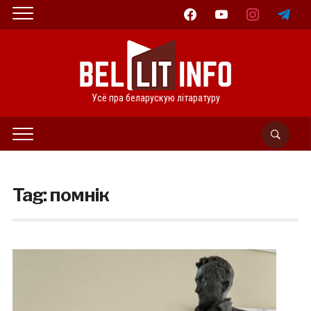
facebook
youtube
instagram
telegram
Усё пра беларускую літаратуру
Tag:
помнік