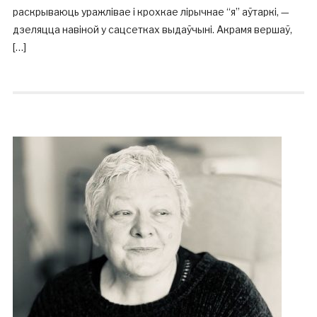
раскрываюць уражлівае і крохкае лірычнае “я” аўтаркі, —
дзеляцца навіной у сацсетках выдаўчыні. Акрамя вершаў,
[…]