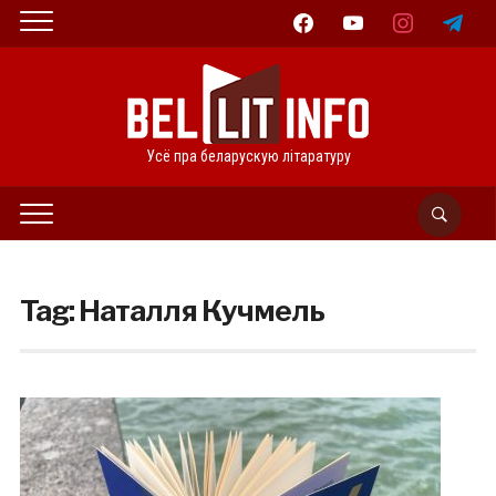
facebook
youtube
instagram
telegram
Усё пра беларускую літаратуру
Tag:
Наталля Кучмель