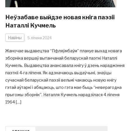
Неўзабаве выйдзе новая кніга паэзіі
Наталлі Кучмель
Навіны
5 ліпеня 2024
Жаночае выдавецтва “Пфляўмбаўм” плануе выхад новага
зборніка вершаў вытанчанай беларускай паэткі Наталлі
Кучмель. Выдавецтва анансавала кнігу ў дзень нараджэння
паэткіі 4-га ліпеня. Як адзначаюць выдаўчыні, знаўцы
сучаснай беларускай паэзіі вельмі чакаюць новую кнігу
гэтай аўтаркі і абяцаюць, што гэта мае быць “неверагодна
прыгожы зборнік”. Наталля Кучмель нарадзілася 4 ліпеня
1964 […]