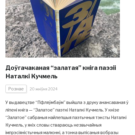
Доўгачаканая “залатая” кніга паэзіі
Наталкі Кучмель
Рознае
20 жніўня 2024
У выдавецтве “Пфляўмбаўм” выйшла з друку анансаваная ў
ліпені кніга — “Залатое” паэткі Наталкі Кучмель. У кнізе
“Залатое” сабраныя найлепшыя паэтычныя тэксты Наталкі
Кучмель, у якіх словы ствараюць незвычайныя
імпрэсіяністычныя малюнкі, а тонка выпісаныя вобразы