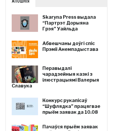
АПОШНІЯ
Skaryna Press выдала
“Партрэт Дорыяна
Грэя” Уайльда
Абвешчаны доўгі спіс
Прэміі Анемпадыстава
Перавыдалі
чарадзейныя казкі з
ілюстрацыямі Валерыя
Славука
Конкурс рукапісаў
“Шуфлядка” працягвае
прыём заявак да 10.08
Пачаўся прыём заявак