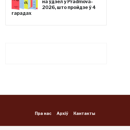
на ўдзел у Pradmova-
2026, што пройдзе ў 4
гарадах
Пра нас
Архіў
Кантакты