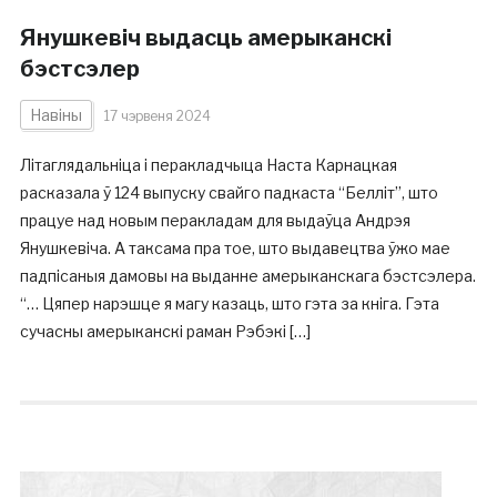
Янушкевіч выдасць амерыканскі
бэстсэлер
Навіны
17 чэрвеня 2024
Літаглядальніца і перакладчыца Наста Карнацкая
расказала ў 124 выпуску свайго падкаста “Белліт”, што
працуе над новым перакладам для выдаўца Андрэя
Янушкевіча. А таксама пра тое, што выдавецтва ўжо мае
падпісаныя дамовы на выданне амерыканскага бэстсэлера.
“… Цяпер нарэшце я магу казаць, што гэта за кніга. Гэта
сучасны амерыканскі раман Рэбэкі […]