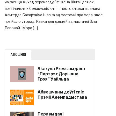
чакаецца выхад перакладу Стывена Кінга і дзвюх
арыгінальных беларускіх кніг — прыгодніцкага рамана
Альгерда Бахарэвіча і казка ад мастачкі пра мора, якое
прыйшло ў горад. Казка для дзяцей ад мастачкі Эльгі
Паповай “Мора […]
АПОШНІЯ
Skaryna Press выдала
“Партрэт Дорыяна
Грэя” Уайльда
Абвешчаны доўгі спіс
Прэміі Анемпадыстава
Перавыдалі