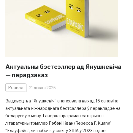
Актуальны бэстсэллер ад Янушкевіча
— перадзаказ
Рознае
21 лютага 2025
Выдавецтва “Янушкевіч” анансавала выхад 15 сакавіка
актуальнага міжнароднага бэстсэллера ў перакладзе на
беларускую мову. Гаворка пра раман сатырычны
літаратурны трыллер Рэбэкі Кван (Rebecca F. Kuang)
“Елаўфэйс”, які пабачыў свет у ЗША ў 2023 годзе.