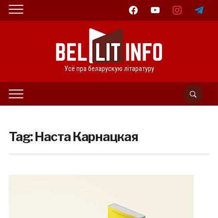
facebook
youtube
instagram
telegram
Усё пра беларускую літаратуру
Tag:
Наста Карнацкая