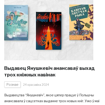
Выдавец Янушкевіч анансаваў выхад
трох кніжных навінак
Рознае
24 красавіка 2024
Выдавецтва “Янушкевіч”, якое цяпер працуе ў Польшчы
анансавала ў сацсетках выданне трох новых кніг. Ужо ў маі