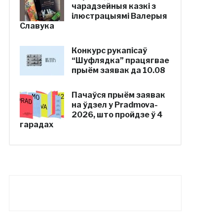
чарадзейныя казкі з
ілюстрацыямі Валерыя
Славука
Конкурс рукапісаў
“Шуфлядка” працягвае
прыём заявак да 10.08
Пачаўся прыём заявак
на ўдзел у Pradmova-
2026, што пройдзе ў 4
гарадах