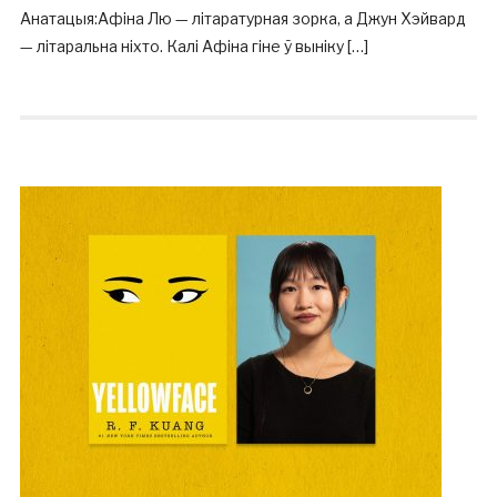
Анатацыя:Афіна Лю — літаратурная зорка, а Джун Хэйвард
— літаральна ніхто. Калі Афіна гіне ў выніку […]