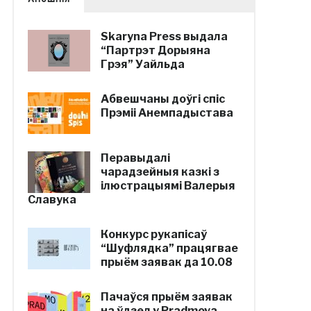
Skaryna Press выдала
“Партрэт Дорыяна
Грэя” Уайльда
Абвешчаны доўгі спіс
Прэміі Анемпадыстава
Перавыдалі
чарадзейныя казкі з
ілюстрацыямі Валерыя
Славука
Конкурс рукапісаў
“Шуфлядка” працягвае
прыём заявак да 10.08
Пачаўся прыём заявак
на ўдзел у Pradmova-