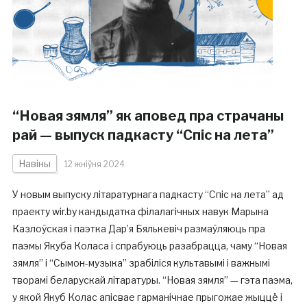
“Новая зямля” як аповед пра страчаны
рай — выпуск падкасту “Спіс на лета”
Навіны
12 жніўня 2024
У новым выпуску літаратурнага падкасту “Спіс на лета” ад
праекту wir.by кандыдатка філалагічных навук Марына
Казлоўская і паэтка Дар’я Бялькевіч размаўляюць пра
паэмы Якуба Коласа і спрабуюць разабрацца, чаму “Новая
зямля” і “Сымон-музыка” зрабіліся культавымі і важнымі
творамі беларускай літаратуры. “Новая зямля” — гэта паэма,
у якой Якуб Колас апісвае гарманічнае прыгожае жыццё і