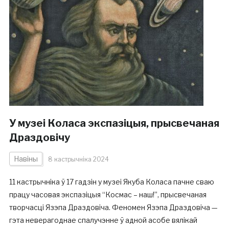
У музеі Коласа экспазіцыя, прысвечаная
Драздовічу
Навіны
8 кастрычніка 2024
11 кастрычніка ў 17 гадзін у музеі Якуба Коласа пачне сваю
працу часовая экспазіцыя “Космас – наш!”, прысвечаная
творчасці Язэпа Драздовіча. Феномен Язэпа Драздовіча —
гэта неверагоднае спалучэнне ў адной асобе вялікай