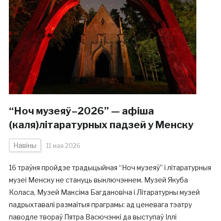
“Ноч музеяў–2026” — афіша
(каля)літаратурных падзей у Менску
Навіны
11 мая 2026
16 траўня пройдзе традыцыйная “Ноч музеяў” і літаратурныя
музеі Менску не стануць выключэннем. Музей Якуба
Коласа, Музей Максіма Багдановіча і Літаратурны музей
падрыхтавалі размаітыя праграмы: ад ценевага тэатру
паводле твораў Пятра Васючэнкі да выступаў Іллі