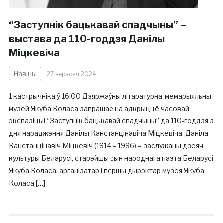
“Заступнік бацькавай спадчыны” –
выстава да 110-годдзя Данілы
Міцкевіча
Навіны
27 верасня 2024
1 кастрычніка ў 16:00 Дзяржаўны літаратурна-мемарыяльны
музей Якуба Коласа запрашае на адкрыццё часовай
экспазіцыі “Заступнік бацькавай спадчыны” да 110-годдзя з
дня нараджэння Данілы Канстанцінавіча Міцкевіча. Даніла
Канстанцінавіч Міцкевіч (1914 – 1996) – заслужаны дзеяч
культуры Беларусі, старэйшы сын народнага паэта Беларусі
Якуба Коласа, арганізатар і першы дырэктар музея Якуба
Коласа […]