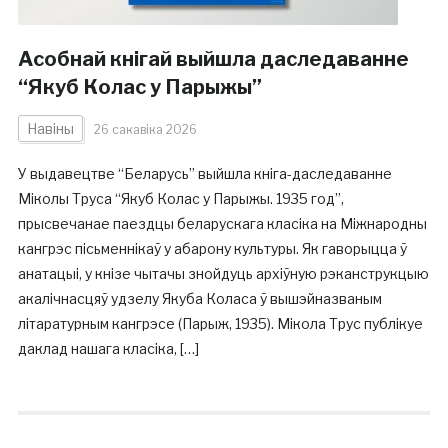
Асобнай кнігай выйшла даследаванне
“Якуб Колас у Парыжы”
Навіны
26 сакавіка 2026
У выдавецтве “Беларусь” выйшла кніга-даследаванне
Міколы Труса “Якуб Колас у Парыжы. 1935 год”,
прысвечанае паездцы беларускага класіка на Міжнародны
кангрэс пісьменнікаў у абарону культуры. Як гаворыцца ў
анатацыі, у кнізе чытачы знойдуць архіўную рэканструкцыю
акалічнасцяў удзелу Якуба Коласа ў вышэйназваным
літаратурным кангрэсе (Парыж, 1935). Мікола Трус публікуе
даклад нашага класіка, […]