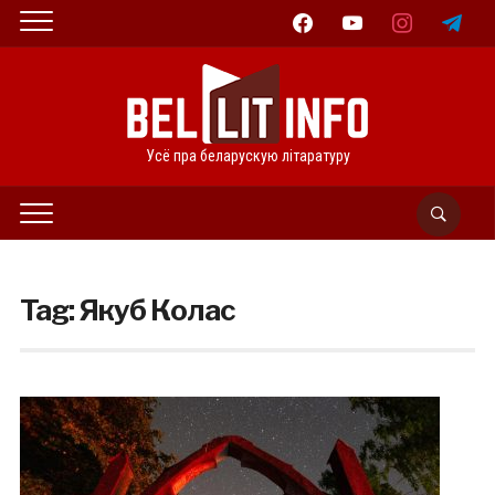
facebook
youtube
instagram
telegram
Усё пра беларускую літаратуру
Tag:
Якуб Колас