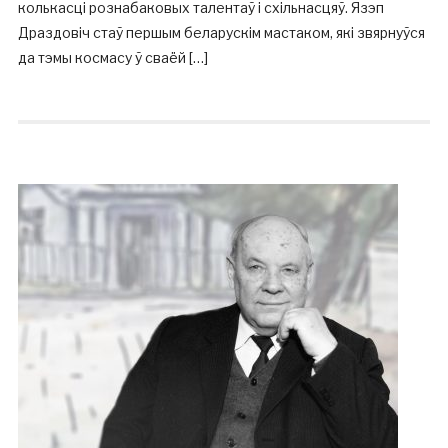
колькасці рознабаковых талентаў і схільнасцяў. Язэп
Драздовіч стаў першым беларускім мастаком, які звярнуўся
да тэмы космасу ў сваёй […]