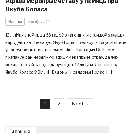
Афіша мерапрыемстваў у памяць пра
Якуба Коласа
Навіны
5 жніўня 2024
13 жніўня споўніцца 68 гадоў з таго дня, як пайшоў з жыцця
народны паэт Беларусі Якуб Колас. Беларусы ва ўсім свеце
ўшаноўваюць памяць пісьменніка. Рэдакцыя Bellit.info
прапануе вам невялікую афішу мерапрыемстваў, да якіх
можна з гэтай нагоды далучыцца. 12 жніўня. Лекцыя пра
Якуба Коласа ў Вільні “Вядомы і невядомы Колас: […]
1
2
Next →
АПОШНІЯ