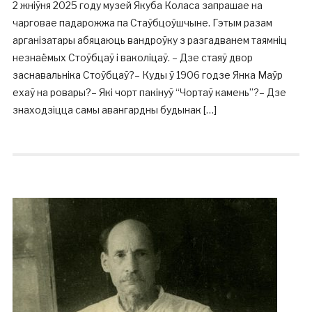
2 жніўня 2025 году музей Якуба Коласа запрашае на
чарговае падарожжа па Стаўбцоўшчыне. Гэтым разам
арганізатары абяцаюць вандроўку з разгадванем таямніц
незнаёмых Стоўбцаў і ваколіцаў. – Дзе стаяў двор
заснавальніка Стоўбцаў?– Куды ў 1906 годзе Янка Маўр
ехаў на ровары?– Які чорт пакінуў “Чортаў камень”?– Дзе
знаходзіцца самы авангардны будынак […]