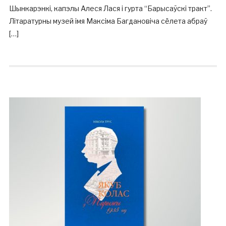
Шынкарэнкі, капэлы Алеся Лася і гурта “Барысаўскі тракт”.
Літаратурны музей імя Максіма Багдановіча сёлета абраў
[…]