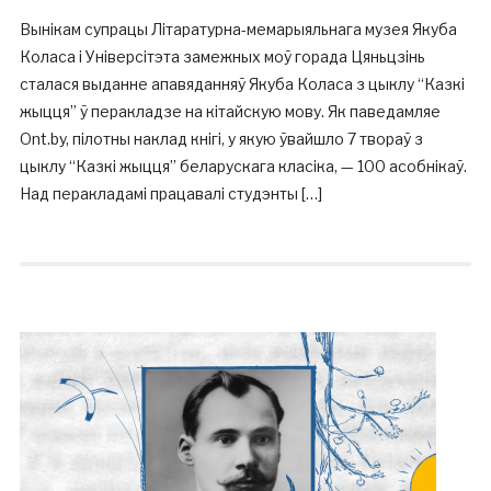
Вынікам супрацы Літаратурна-мемарыяльнага музея Якуба
Коласа і Універсітэта замежных моў горада Цяньцзінь
сталася выданне апавяданняў Якуба Коласа з цыклу “Казкі
жыцця” ў перакладзе на кітайскую мову. Як паведамляе
Ont.by, пілотны наклад кнігі, у якую ўвайшло 7 твораў з
цыклу “Казкі жыцця” беларускага класіка, — 100 асобнікаў.
Над перакладамі працавалі студэнты […]