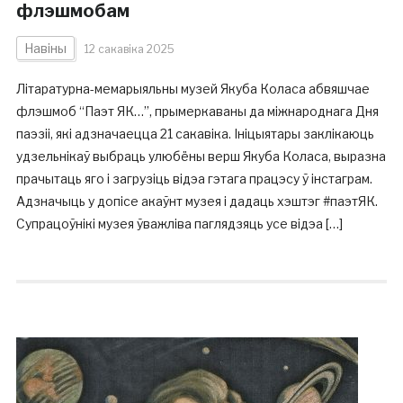
флэшмобам
Навіны
12 сакавіка 2025
Літаратурна-мемарыяльны музей Якуба Коласа абвяшчае
флэшмоб “Паэт ЯК…”, прымеркаваны да міжнароднага Дня
паэзіі, які адзначаецца 21 сакавіка. Ініцыятары заклікаюць
удзельнікаў выбраць улюбёны верш Якуба Коласа, выразна
прачытаць яго і загрузіць відэа гэтага працэсу ў інстаграм.
Адзначыць у допісе акаўнт музея і дадаць хэштэг #паэтЯК.
Супрацоўнікі музея ўважліва паглядзяць усе відэа […]