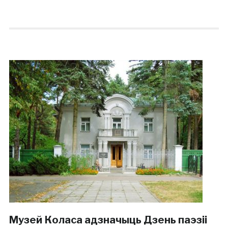
Музей Коласа адзначыць Дзень паэзіі