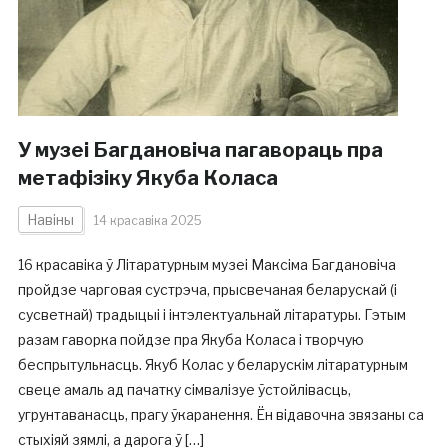
У музеі Багдановіча пагавораць пра
метафізіку Якуба Коласа
Навіны
14 красавіка 2025
16 красавіка ў Літаратурным музеі Максіма Багдановіча
пройдзе чарговая сустрэча, прысвечаная беларускай (і
сусветнай) традыцыі і інтэлектуальнай літаратуры. Гэтым
разам гаворка пойдзе пра Якуба Коласа і творчую
беспрытульнасць. Якуб Колас у беларускім літаратурным
свеце амаль ад пачатку сімвалізуе ўстойлівасць,
угрунтаванасць, прагу ўкаранення. Ён відавочна звязаны са
стыхіяй зямлі, а дарога ў […]