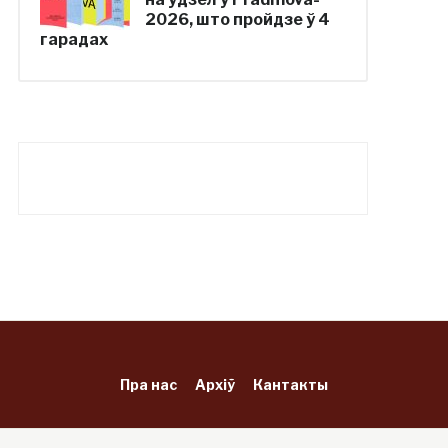
2026, што пройдзе ў 4
гарадах
Пра нас
Архіў
Кантакты