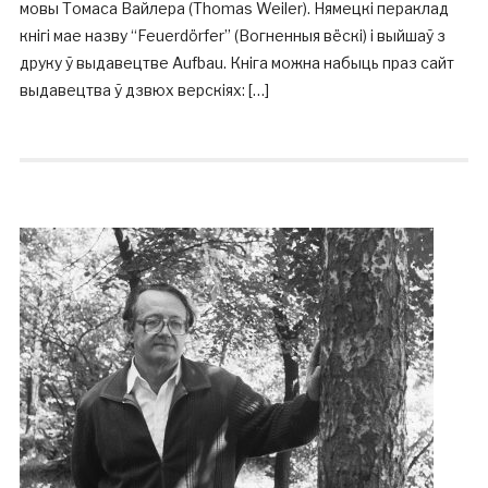
мовы Томаса Вайлера (Thomas Weiler). Нямецкі пераклад
кнігі мае назву “Feuerdörfer” (Вогненныя вёскі) і выйшаў з
друку ў выдавецтве Aufbau. Кніга можна набыць праз сайт
выдавецтва ў дзвюх верскіях: […]