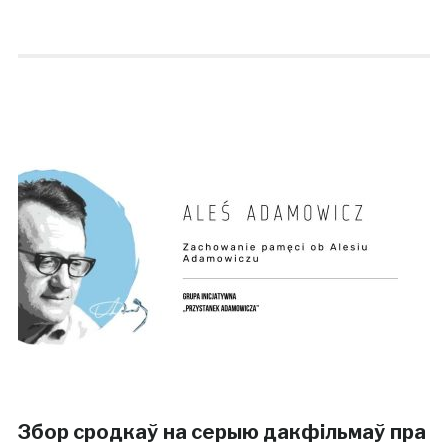
Збор сродкаў на серыю дакфільмаў пра