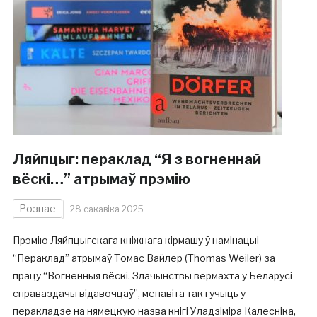
Ляйпцыг: пераклад “Я з вогненнай
вёскі…” атрымаў прэмію
Рознае
28 сакавіка 2025
Прэмію Ляйпцыгскага кніжнага кірмашу ў намінацыі
“Пераклад” атрымаў Томас Вайлер (Thomas Weiler) за
працу “Вогненныя вёскі. Злачынствы вермахта ў Беларусі –
справаздачы відавочцаў”, менавіта так гучыць у
перакладзе на нямецкую назва кнігі Уладзіміра Калесніка,