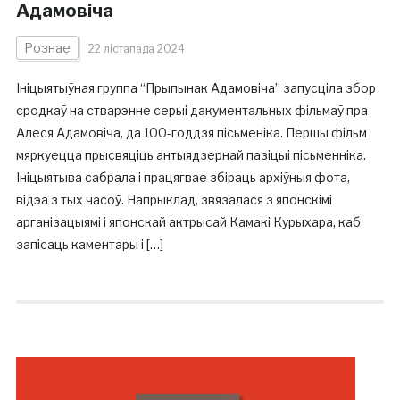
Адамовіча
Рознае
22 лістапада 2024
Ініцыятыўная группа “Прыпынак Адамовіча” запусціла збор
сродкаў на стварэнне серыі дакументальных фільмаў пра
Алеся Адамовіча, да 100-годдзя пісьменіка. Першы фільм
мяркуецца прысвяціць антыядзернай пазіцыі пісьменніка.
Ініцыятыва сабрала і працягвае збіраць архіўныя фота,
відэа з тых часоў. Напрыклад, звязалася з японскімі
арганізацыямі і японскай актрысай Камакі Курыхара, каб
запісаць каментары і […]