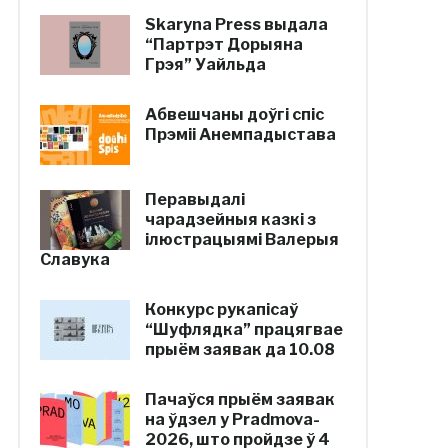
Skaryna Press выдала
“Партрэт Дорыяна
Грэя” Уайльда
Абвешчаны доўгі спіс
Прэміі Анемпадыстава
Перавыдалі
чарадзейныя казкі з
ілюстрацыямі Валерыя
Славука
Конкурс рукапісаў
“Шуфлядка” працягвае
прыём заявак да 10.08
Пачаўся прыём заявак
на ўдзел у Pradmova-
2026, што пройдзе ў 4