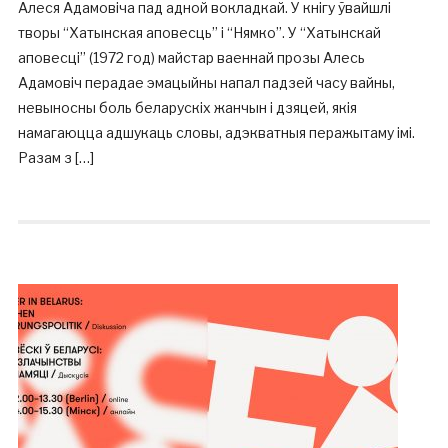
Алеся Адамовіча пад адной вокладкай. У кнігу ўвайшлі
творы “Хатынская аповесць” і “Нямко”. У “Хатынскай
аповесці” (1972 год) майстар ваеннай прозы Алесь
Адамовіч перадае эмацыйны напал падзей часу вайны,
невыносны боль беларускіх жанчын і дзяцей, якія
намагаюцца адшукаць словы, адэкватныя перажытаму імі.
Разам з […]