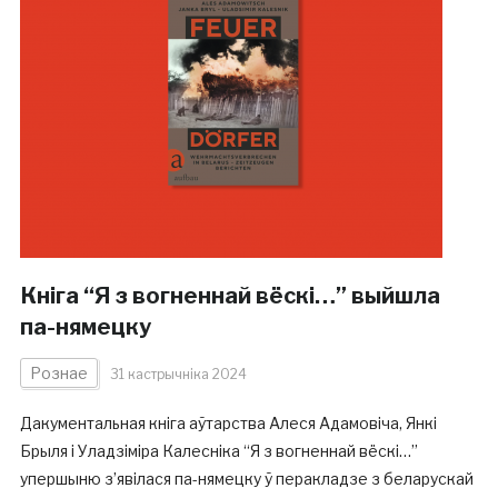
Кніга “Я з вогненнай вёскі…” выйшла
па-нямецку
Рознае
31 кастрычніка 2024
Дакументальная кніга аўтарства Алеся Адамовіча, Янкі
Брыля і Уладзіміра Калесніка “Я з вогненнай вёскі…”
упершыню з’явілася па-нямецку ў перакладзе з беларускай