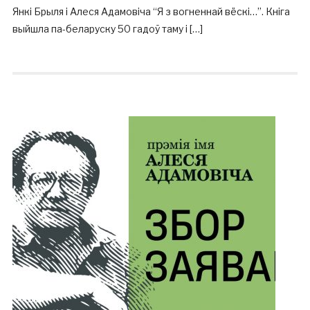
Янкі Брыля і Алеся Адамовіча “Я з вогненнай вёскі…”. Кніга
выйшла па-беларуску 50 гадоў таму і […]