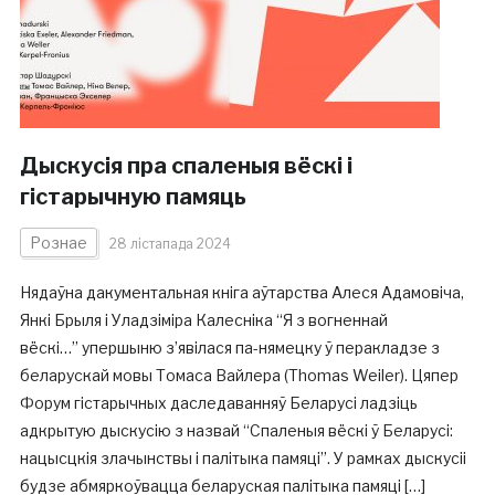
Дыскусія пра спаленыя вёскі і
гістарычную памяць
Рознае
28 лістапада 2024
Нядаўна дакументальная кніга аўтарства Алеся Адамовіча,
Янкі Брыля і Уладзіміра Калесніка “Я з вогненнай
вёскі…” упершыню з’явілася па-нямецку ў перакладзе з
беларускай мовы Томаса Вайлера (Thomas Weiler). Цяпер
Форум гістарычных даследаванняў Беларусі ладзіць
адкрытую дыскусію з назвай “Спаленыя вёскі ў Беларусі:
нацысцкія злачынствы і палітыка памяці”. У рамках дыскусіі
будзе абмяркоўвацца беларуская палітыка памяці […]