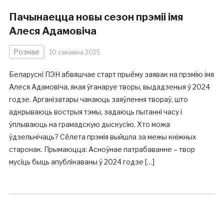
Пачынаецца новы сезон прэміі імя
Алеся Адамовіча
Рознае
10 сакавіка 2025
Беларускі ПЭН абвяшчае старт прыёму заявак на прэмію імя
Алеся Адамовіча, якая ўганаруе творы, выдадзеныя ў 2024
годзе. Арганізатары чакаюць заяўлення твораў, што
адкрываюць вострыя тэмы, задаюць пытанні часу і
ўплываюць на грамадскую дыскусію. Хто можа
ўдзельнічаць? Сёлета прэмія выйшла за межы кніжных
старонак. Прымаюцца: Асноўнае патрабаванне – твор
мусіць быць апублікаваны ў 2024 годзе […]