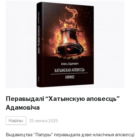
Перавыдалі “Хатынскую аповесць”
Адамовіча
Навіны
25 лютага 2025
Выдавецтва “Папуры” перавыдала дзве класічныя аповесці