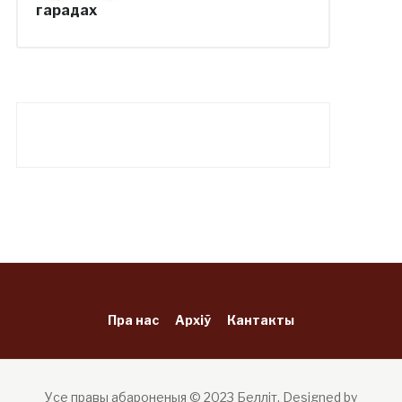
гарадах
Пра нас
Архіў
Кантакты
Усе правы абароненыя © 2023 Белліт.
Designed by