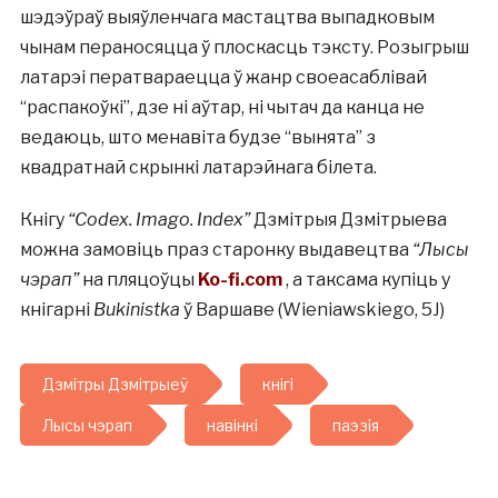
шэдэўраў выяўленчага мастацтва выпадковым
чынам пераносяцца ў плоскасць тэксту. Розыгрыш
латарэі ператвараецца ў жанр своеасаблівай
“распакоўкі”, дзе ні аўтар, ні чытач да канца не
ведаюць, што менавіта будзе “вынята” з
квадратнай скрынкі латарэйнага білета.
Кнігу
“Codex. Imago. Index”
Дзмітрыя Дзмітрыева
можна замовіць праз старонку выдавецтва
“Лысы
чэрап”
на пляцоўцы
Ko-fi.com
, а таксама купіць у
кнігарні
Bukinistka
ў Варшаве (Wieniawskiego, 5J)
Дзмітры Дзмітрыеў
кнігі
Лысы чэрап
навінкі
паэзія