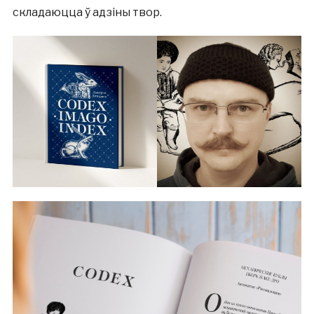
складаюцца ў адзіны твор.