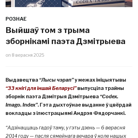
РОЗНАЕ
Выйшаў том з трыма
зборнікамі паэта Дзмітрыева
on
8 верасня 2025
Выдавецтва
“Лысы чэрап”
у межах ініцыятывы
“33 кнігі для іншай Беларусі”
выпусціла трайны
зборнік паэта Дзмітрыя Дзмітрыева
“Codex.
Imago. Index”
. Гэта дыхтоўнае выданне ў цвёрдай
вокладцы з ілюстрацыямі Андрэя Фядорчанкі.
“Адзінаццаць гадоў таму, у гэты дзень — 6 верасня
2014 году — пасля сямейнага вечара ў коле нашых