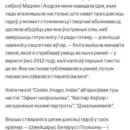
сяброў Мадлен і Андрэя мяне наведала ідэя, якая
тады агаломшыла настолькі, што нават праз дзесяць
гадоў, у момант стомленасці і творчай абыякавасці,
здолела абудзіць ува мне ўнутраныя сілы, каб
завяршыць гэтую кнігу. І я рады гэтаму,
— дзеліцца
навіной у сацсетках аўтар. —
Кніга выйшла менавіта
такой, якой я спрабаваў уявіць яе яшчэ раней — у
верасні ўжо 2012 году, калі напісаў першыя тэксты
да яе. Яна часткова публікавалася раней, потым
пераасэнсоўвалася і перапісвалася
“.
Кніга паэзіі
“Codex. Imago. Index”
аб’ядноўвае тры
часткі:
“Эфект назіральніка”
,
“Каспар Хаўзэр і
заседжаныя мухамі партрэты”
,
“Дэкалькаманія”
.
Вершы ствараліся цягам дзесяці гадоў у трох
краінах — Швейцарыі, Беларусі і Польшчы — і