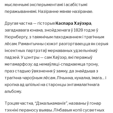
мысленчымі эксперыментамі і асабістымі
перажываннямі. Назіранне мяняе назіранае.
Другая частка — гісторыя
Каспара Хаўзэра
,
загадкавага юнака, знойдзенага ў 1828 годзе ў
Нюрнбергу, з таямнічым паходжаннем і трагічным
лёсам. Рамантычны сюжэт разгортваецца як серыя
інсектных партрэтаў меркаваных удзельнікаў
падзей. У цэнтры — сам Хаўзэр, які перажыў
метамарфозу: ад немаўляці-спадкаемца трону,
праз стадыю ўвязнення ў замку, да знайдыша з
трагічна-чароўным лёсам. Лічынка, кукалка, імага… і
кропка ад шпількі на старонцы энтамалагічнага
альбому.
Трэцяя частка,
“Дэкалькаманія”
, названы ў гонар
тэхнікі пераносу выявы. Лічбавыя копіі сусветных