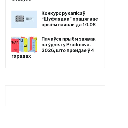
Конкурс рукапісаў
“Шуфлядка” працягвае
прыём заявак да 10.08
Пачаўся прыём заявак
на ўдзел у Pradmova-
2026, што пройдзе ў 4
гарадах