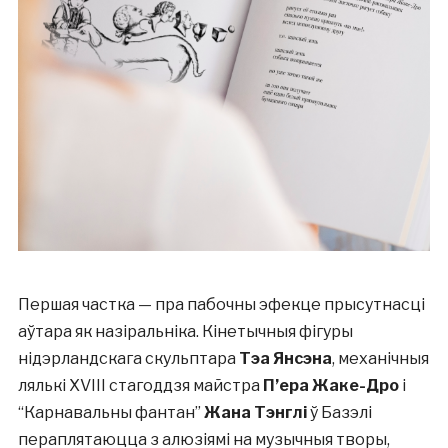
Першая частка — пра пабочны эфекце прысутнасці
аўтара як назіральніка. Кінетычныя фігуры
нідэрландскага скульптара
Тэа Янсэна
, механічныя
лялькі XVIII стагоддзя майстра
П’ера Жаке-Дро
і
“Карнавальны фантан”
Жана Тэнглі
ў Базэлі
пераплятаюцца з алюзіямі на музычныя творы,